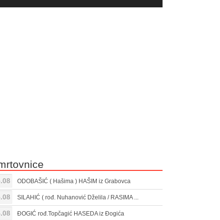
yer
Gore/Dole
ili
strelice
smanjivanje
za
tona.
pojačavanje
ili
smanjivanje
tona.
mrtovnice
.08
ODOBAŠIĆ ( Hašima ) HAŠIM iz Grabovca
.08
SILAHIĆ ( rođ. Nuhanović Dželila / RASIMA ...
.08
ĐOGIĆ rođ.Topčagić HASEDA iz Đogića