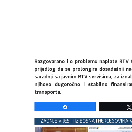
Razgovarano i o problemu naplate RTV t
prijedlog da se prolongira dosadašnji nač
saradnji sa javnim RTV servisima, za iznal
njihovo dugoročno i stabilno finansira
transporta.
Share
ZADNJE VIJESTI IZ BOSNA I HERCEGOVINA V