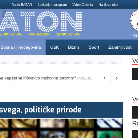
Radio BAZAR
Javljanje u program
Video Galerija
Na lijevo oko
Ve
Bosna i Hercegovina
USK
Biznis
Sport
Zanimljivosti
V
Au
Pla
Vance kaže da će pregovori s Iranom potrajati, odbacio navode o sukobu s Netanyahuom
06/08/2026
Ve
 svega, političke prirode
Au
Pla
R
Au