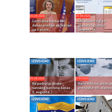
06.08.2026
06.08.2026
Centralna banka BiH
CIK objavio izgled
danas predaje aplikaciju
glasačkog listića:
za članstv...
Umjesto “ik...
IZDVOJENO
IZDVOJENO
05.08.2026
27.07.2026
Na području Unsko-
Haris Adilović jedan j
sanskog kantona danas ,
preživjelih bh. alpinis
5. augusta, j...
...
IZDVOJENO
IZDVOJENO