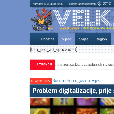
27° C
Thursday, 6. August 2026.
Unsko-sanski kanton
Početna
Vijesti
Svijet
Region
[bsa_pro_ad_space id=9]
U TRENDU
Bosna i Hercegovina
,
Vijesti
16. Aprila. 2015.
Problem digitalizacije, prije