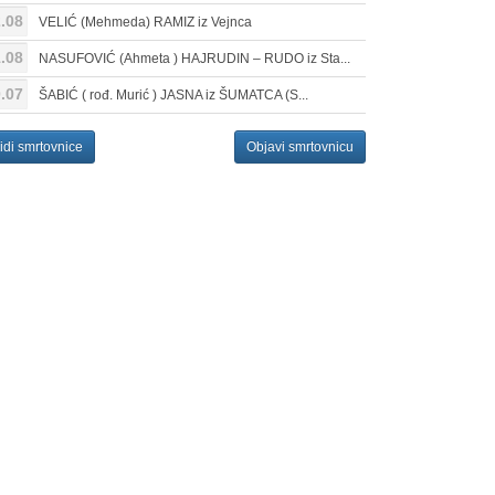
.08
VELIĆ (Mehmeda) RAMIZ iz Vejnca
.08
NASUFOVIĆ (Ahmeta ) HAJRUDIN – RUDO iz Sta...
.07
ŠABIĆ ( rođ. Murić ) JASNA iz ŠUMATCA (S...
idi smrtovnice
Objavi smrtovnicu