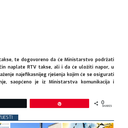
akse, te dogovoreno da će Ministarstvo podržati
in naplate RTV takse, ali i da će uložiti napor, u
aženje najefikasnijeg rješenja kojim će se osigurati
nje, saopćeno je iz Ministarstva komunikacija i
0
Tweet
Pin
SHARES
IJESTI