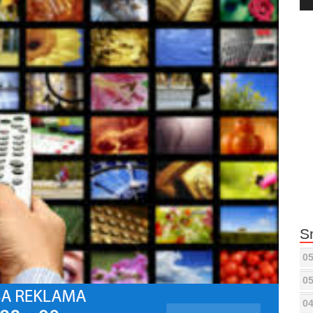
Pla
S
05
05
04