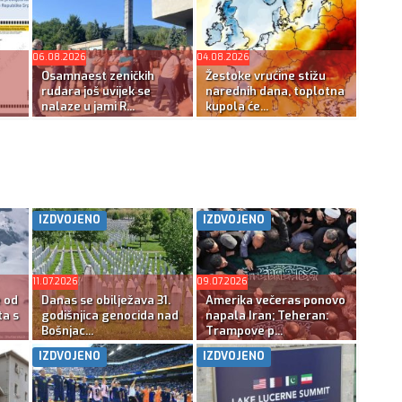
06.08.2026
04.08.2026
Osamnaest zeničkih
Žestoke vrućine stižu
rudara još uvijek se
narednih dana, toplotna
nalaze u jami R...
kupola će...
IZDVOJENO
IZDVOJENO
11.07.2026
09.07.2026
e od
Danas se obilježava 31.
Amerika večeras ponovo
ta s
godišnjica genocida nad
napala Iran; Teheran:
Bošnjac...
Trampove p...
IZDVOJENO
IZDVOJENO