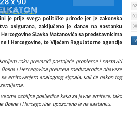
02
01
ni je prije svega političke prirode jer je zakonska
tva osigurana, zaključeno je danas na sastanku
30
 i Hercegovine Slavka Matanovića sa predstavnicima
V
e i Hercegovine, te Vijećem Regulatorne agencije
orijem roku prevazići postojeće probleme i nastaviti
r je Bosna i Hercegovina preuzela međunarodne obaveze
 sa emitovanjem analognog signala, koji će nakon tog
m zemljama.
i veoma ozbiljne posljedice kako za javne emitere, tako
ane Bosne i Hercegovine, upozoreno je na sastanku.