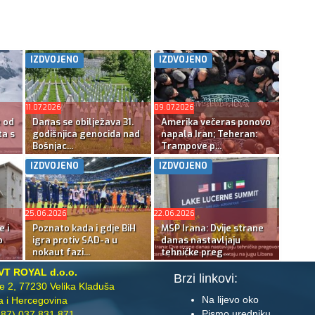
IZDVOJENO
IZDVOJENO
11.07.2026
09.07.2026
e od
Danas se obilježava 31.
Amerika večeras ponovo
ta s
godišnjica genocida nad
napala Iran; Teheran:
Bošnjac...
Trampove p...
IZDVOJENO
IZDVOJENO
25.06.2026
22.06.2026
e i
Poznato kada i gdje BiH
MSP Irana: Dvije strane
o
igra protiv SAD-a u
danas nastavljaju
nokaut fazi...
tehničke preg...
VT ROYAL d.o.o.
Brzi linkovi:
te 2, 77230 Velika Kladuša
Na lijevo oko
 i Hercegovina
Pismo uredniku
87) 037 831 871