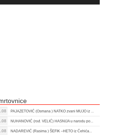
yer
Gore/Dole
ili
strelice
smanjivanje
za
tona.
pojačavanje
ili
smanjivanje
tona.
mrtovnice
.08
PAJAZETOVIĆ (Osmana ) NATKO zvani MUJO iz ...
.08
NUHANOVIĆ (rođ. VELIĆ) HASNIJA u narodu po...
.08
NADAREVIĆ (Rasima ) ŠEFIK –HETO iz Ćehića...