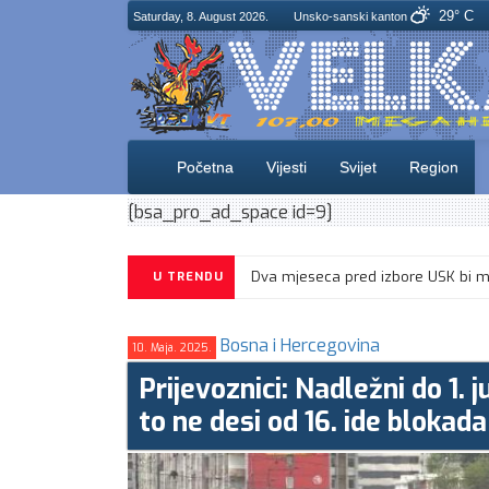
29° C
Saturday, 8. August 2026.
Unsko-sanski kanton
Početna
Vijesti
Svijet
Region
[bsa_pro_ad_space id=9]
U TRENDU
Bosna i Hercegovina
10. Maja. 2025.
Prijevoznici: Nadležni do 1. 
to ne desi od 16. ide bloka