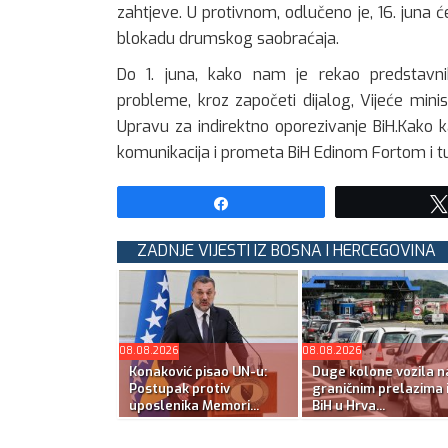
zahtjeve. U protivnom, odlučeno je, 16. juna će
blokadu drumskog saobraćaja.
Do 1. juna, kako nam je rekao predstavnik 
probleme, kroz započeti dijalog, Vijeće mini
Upravu za indirektno oporezivanje BiH.Kako 
komunikacija i prometa BiH Edinom Fortom i tu 
Share
ZADNJE VIJESTI IZ BOSNA I HERCEGOVINA
08.08.2026
08.08.2026
Konaković pisao UN-u:
Duge kolone vozila n
Postupak protiv
graničnim prelazima 
uposlenika Memori...
BiH u Hrva...