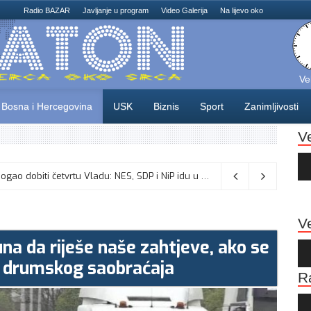
Radio BAZAR
Javljanje u program
Video Galerija
Na lijevo oko
Ve
Bosna i Hercegovina
USK
Biznis
Sport
Zanimljivosti
V
Au
Pla
Dva mjeseca pred izbore USK bi mogao dobiti četvrtu Vladu: NES, SDP i NiP idu u opoziciju, sjednica u ponedjeljak?
Ve
juna da riješe naše zahtjeve, ako se
Au
Pla
da drumskog saobraćaja
R
Au