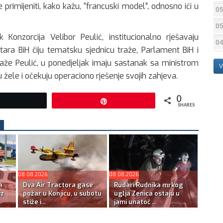
 primijeniti, kako kažu, “francuski model”, odnosno ići u
05
05
Konzorcija Velibor Peulić, institucionalno rješavaju
04
stara BiH čiju tematsku sjednicu traže, Parlament BiH i
kaže Peulić, u ponedjeljak imaju sastanak sa ministrom
V
žele i očekuju operaciono rješenje svojih zahjeva.
0
Tweet
Pin
SHARES
08.08.2026
08.08.2026
a
Dva Air Tractora gase
Rudari Rudnika mrkog
iz
požar u Konjicu, u subotu
uglja Zenica ostaju u
stiže i...
jami unatoč ...