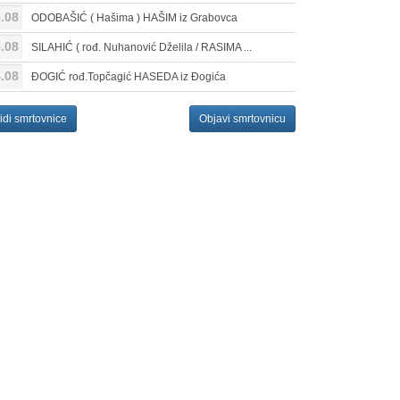
.08
ODOBAŠIĆ ( Hašima ) HAŠIM iz Grabovca
.08
SILAHIĆ ( rođ. Nuhanović Dželila / RASIMA ...
.08
ĐOGIĆ rođ.Topčagić HASEDA iz Đogića
idi smrtovnice
Objavi smrtovnicu