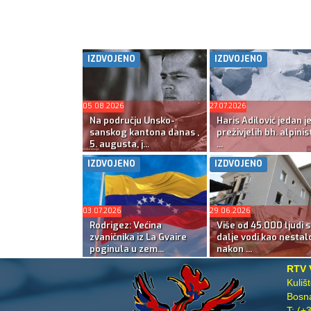
IZDVOJENO
IZDVOJENO
05.08.2026
27.07.2026
Na području Unsko-
Haris Adilović jedan j
sanskog kantona danas ,
preživjelih bh. alpinis
5. augusta, j...
...
IZDVOJENO
IZDVOJENO
03.07.2026
29.06.2026
Rodrigez: Većina
Više od 45.000 ljudi s
zvaničnika iz La Gvaire
dalje vodi kao nestal
poginula u zem...
nakon ...
RTV 
Kuliš
Bosna
T:
(+3