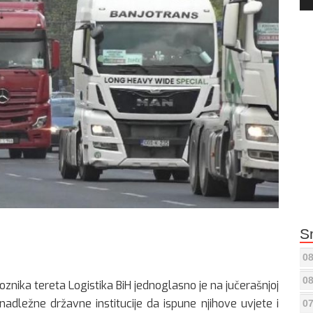
Pla
S
08
08
znika tereta Logistika BiH jednoglasno je na jučerašnjoj
 nadležne državne institucije da ispune njihove uvjete i
07