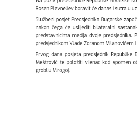
Na poziv predsjednice Republike Hrvatske Ko
Rosen Plevneliev boravit će danas i sutra u 
Službeni posjet Predsjednika Bugarske zap
nakon čega će uslijediti bilateralni sastan
predstavnicima medija dvoje predsjednika. P
predsjednikom Vlade Zoranom Milanovićem i
Prvog dana posjeta predsjednik Republike B
Meštrović te položiti vijenac kod spomen ob
groblju Mirogoj.