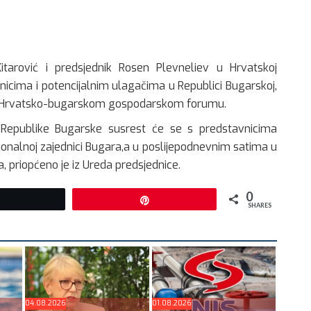
itarović i predsjednik Rosen Plevneliev u Hrvatskoj
icima i potencijalnim ulagačima u Republici Bugarskoj,
 na Hrvatsko-bugarskom gospodarskom forumu.
 Republike Bugarske susrest će se s predstavnicima
ionalnoj zajednici Bugara,a u poslijepodnevnim satima u
, priopćeno je iz Ureda predsjednice.
0
Tweet
Pin
SHARES
04.08.2026
01.08.2026