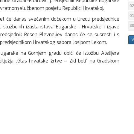
linde Grabar-Kitarović, predsjednik Republike Bugarske
02
uzvratnom službenom posjetu Republici Hrvatskoj.
01
očet će danas svečanim dočekom u Uredu predsjednice
30
ak službenih izaslanstava Bugarske i Hrvatske i izjave
redsjednik Rosen Plevneliev danas će se susresti i s
V
 predsjednikom Hrvatskog sabora Josipom Lekom.
ugarske na Gornjem gradu obići će izložbu Atelijera
ilježja „Glas hrvatske žrtve – Zid boli“ na Gradskom