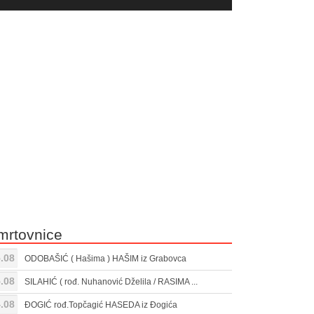
yer
Gore/Dole
ili
strelice
smanjivanje
za
tona.
pojačavanje
ili
smanjivanje
tona.
mrtovnice
.08
ODOBAŠIĆ ( Hašima ) HAŠIM iz Grabovca
.08
SILAHIĆ ( rođ. Nuhanović Dželila / RASIMA ...
.08
ĐOGIĆ rođ.Topčagić HASEDA iz Đogića