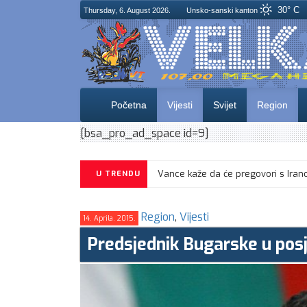
30° C
Thursday, 6. August 2026.
Unsko-sanski kanton
Početna
Vijesti
Svijet
Region
[bsa_pro_ad_space id=9]
U TRENDU
Region
,
Vijesti
14. Aprila. 2015.
Predsjednik Bugarske u posj