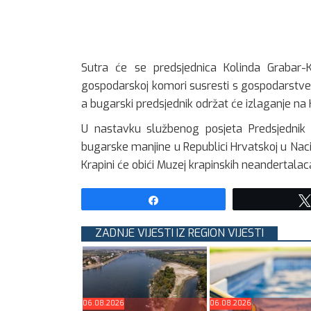
Sutra će se predsjednica Kolinda Grabar-K
gospodarskoj komori susresti s gospodarstven
a bugarski predsjednik održat će izlaganje
U nastavku službenog posjeta Predsjednik
bugarske manjine u Republici Hrvatskoj u Nac
Krapini će obići Muzej krapinskih neandertalaca
Share
ZADNJE VIJESTI IZ REGION VIJESTI
06.08.2026
06.08.2026