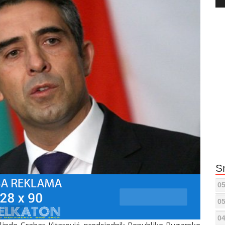
Pla
S
05
05
04