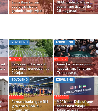
o
Sonja Biserko: Još
OFAC produžio NIS-u
postoje skrivene
operativnu licencu do
grobnice koje svjed...
28. augusta, ...
IZDVOJENO
IZDVOJENO
11.07.2026
09.07.2026
e od
Danas se obilježava 31.
Amerika večeras ponovo
ta s
godišnjica genocida nad
napala Iran; Teheran:
Bošnjac...
Trampove p...
IZDVOJENO
IZDVOJENO
25.06.2026
22.06.2026
e i
Poznato kada i gdje BiH
MSP Irana: Dvije strane
o
igra protiv SAD-a u
danas nastavljaju
nokaut fazi...
tehničke preg...