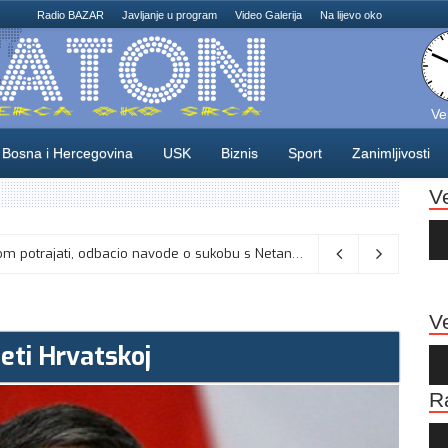
Radio BAZAR
Javljanje u program
Video Galerija
Na lijevo oko
Ve
Bosna i Hercegovina
USK
Biznis
Sport
Zanimljivosti
V
Au
Pla
Vance kaže da će pregovori s Iranom potrajati, odbacio navode o sukobu s Netanyahuom
06/08/2026
Ve
eti Hrvatskoj
Au
Pla
R
Au