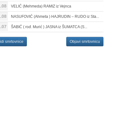
.08
VELIĆ (Mehmeda) RAMIZ iz Vejnca
.08
NASUFOVIĆ (Ahmeta ) HAJRUDIN – RUDO iz Sta...
.07
ŠABIĆ ( rođ. Murić ) JASNA iz ŠUMATCA (S...
idi smrtovnice
Objavi smrtovnicu