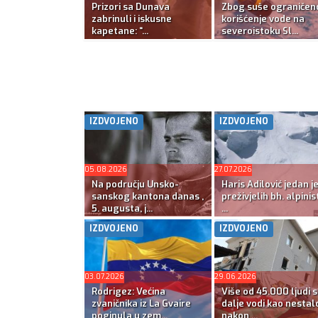
Prizori sa Dunava
Zbog suše ograničen
zabrinuli i iskusne
korišćenje vode na
kapetane: “...
severoistoku Sl...
IZDVOJENO
IZDVOJENO
05.08.2026
27.07.2026
Na području Unsko-
Haris Adilović jedan j
sanskog kantona danas ,
preživjelih bh. alpinis
5. augusta, j...
...
IZDVOJENO
IZDVOJENO
03.07.2026
29.06.2026
Rodrigez: Većina
Više od 45.000 ljudi s
zvaničnika iz La Gvaire
dalje vodi kao nestal
poginula u zem...
nakon ...