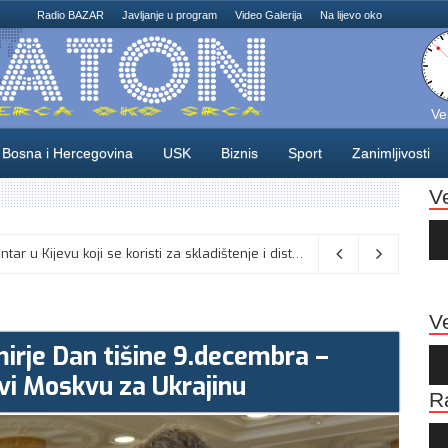
Radio BAZAR
Javljanje u program
Video Galerija
Na lijevo oko
Ve
Bosna i Hercegovina
USK
Biznis
Sport
Zanimljivosti
V
Au
Pla
Na području Unsko-sanskog kantona danas , 5. augusta, je Dan žalosti, u znak poštovanja prema liku i djelu generala Izeta Nanića,
Ve
irje Dan tišine 9.decembra –
Au
Pla
ivi Moskvu za Ukrajinu
R
Au