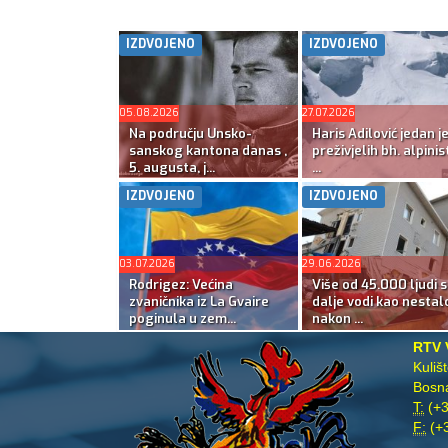
IZDVOJENO
IZDVOJENO
05.08.2026
27.07.2026
Na području Unsko-
Haris Adilović jedan j
sanskog kantona danas ,
preživjelih bh. alpinis
5. augusta, j...
...
IZDVOJENO
IZDVOJENO
03.07.2026
29.06.2026
Rodrigez: Većina
Više od 45.000 ljudi s
zvaničnika iz La Gvaire
dalje vodi kao nestal
poginula u zem...
nakon ...
RTV 
Kuliš
Bosna
T:
(+3
F:
(+3