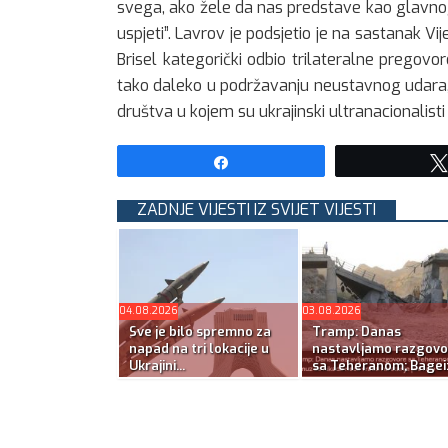
svega, ako žele da nas predstave kao glavnog 
uspjeti”. Lavrov je podsjetio je na sastanak Vi
Brisel kategorički odbio trilateralne pregovor
tako daleko u podržavanju neustavnog udara, k
društva u kojem su ukrajinski ultranacionalisti
Share
ZADNJE VIJESTI IZ SVIJET VIJESTI
04.08.2026
03.08.2026
Sve je bilo spremno za
Tramp: Danas
napad na tri lokacije u
nastavljamo razgovo
Ukrajini...
sa Teheranom; Bagei:.