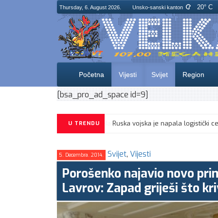
20° C
Thursday, 6. August 2026.
Unsko-sanski kanton
Početna
Vijesti
Svijet
Region
[bsa_pro_ad_space id=9]
U TRENDU
Svijet
,
Vijesti
5. Decembra. 2014.
Porošenko najavio novo prim
Lavrov: Zapad griješi što kr