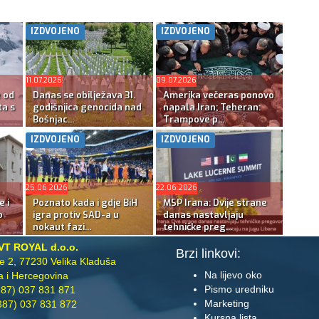
IZDVOJENO
IZDVOJENO
11.07.2026
09.07.2026
e od
Danas se obilježava 31.
Amerika večeras ponovo
ta s
godišnjica genocida nad
napala Iran; Teheran:
Bošnjac...
Trampove p...
IZDVOJENO
IZDVOJENO
25.06.2026
22.06.2026
e i
Poznato kada i gdje BiH
MSP Irana: Dvije strane
o
igra protiv SAD-a u
danas nastavljaju
nokaut fazi...
tehničke preg...
VT ROYAL d.o.o.
Brzi linkovi:
te 2, 77230 Velika Kladuša
Na lijevo oko
 i Hercegovina
Pismo uredniku
87) 037 831 871
Marketing
87) 037 831 872
Kursna lista