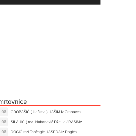
yer
Gore/Dole
ili
strelice
smanjivanje
za
tona.
pojačavanje
ili
smanjivanje
tona.
mrtovnice
.08
ODOBAŠIĆ ( Hašima ) HAŠIM iz Grabovca
.08
SILAHIĆ ( rođ. Nuhanović Dželila / RASIMA ...
.08
ĐOGIĆ rođ.Topčagić HASEDA iz Đogića