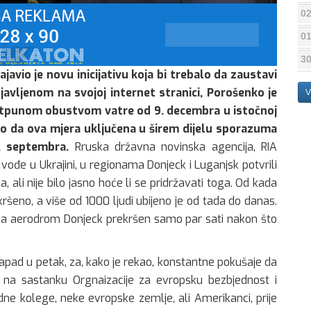
02
01
30
javio je novu inicijativu koja bi trebalo da zaustavi
javljenom na svojoj internet stranici, Porošenko je
V
potpunom obustvom vatre od 9. decembra u istočnoj
kao da ova mjera uključena u širem dijelu sporazuma
. septembra.
Rruska državna novinska agencija, RIA
vođe u Ukrajini, u regionama Donjeck i Luganjsk potvrili
 ali nije bilo jasno hoće li se pridržavati toga. Od kada
kršeno, a više od 1000 ljudi ubijeno je od tada do danas.
za aerodrom Donjeck prekršen samo par sati nakon što
Zapad u petak, za, kako je rekao, konstantne pokušaje da
eći na sastanku Orgnaizacije za evropsku bezbjednost i
dne kolege, neke evropske zemlje, ali Amerikanci, prije