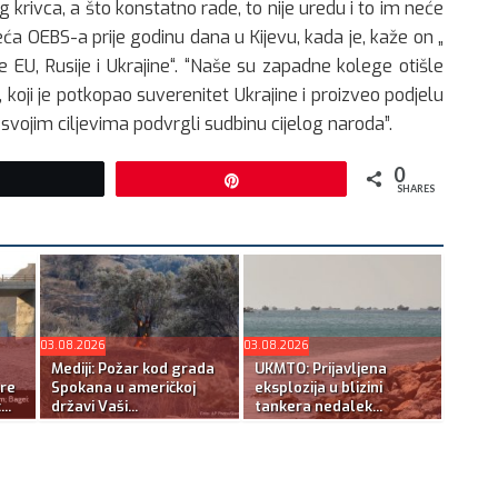
krivca, a što konstatno rade, to nije uredu i to im neće
jeća OEBS-a prije godinu dana u Kijevu, kada je, kaže on „
e EU, Rusije i Ukrajine“. “Naše su zapadne kolege otišle
oji je potkopao suverenitet Ukrajine i proizveo podjelu
 svojim ciljevima podvrgli sudbinu cijelog naroda”.
0
Tweet
Pin
SHARES
03.08.2026
03.08.2026
Mediji: Požar kod grada
UKMTO: Prijavljena
re
Spokana u američkoj
eksplozija u blizini
..
državi Vaši...
tankera nedalek...