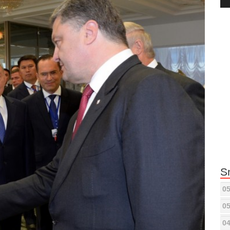
Pla
S
05
05
04