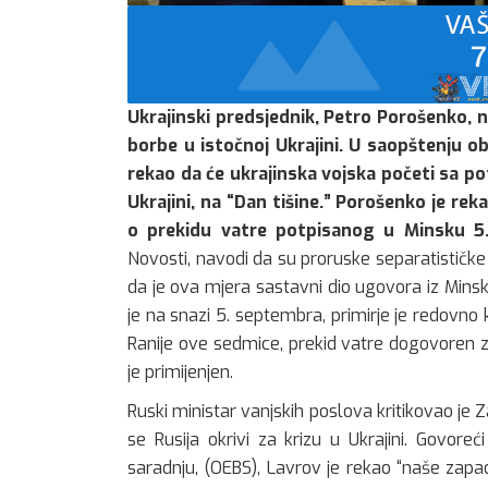
Ukrajinski predsjednik, Petro Porošenko, na
borbe u istočnoj Ukrajini. U saopštenju ob
rekao da će ukrajinska vojska početi sa 
Ukrajini, na “Dan tišine.” Porošenko je re
o prekidu vatre potpisanog u Minsku 5
Novosti, navodi da su proruske separatističke 
da je ova mjera sastavni dio ugovora iz Minska,
je na snazi 5. septembra, primirje je redovno 
Ranije ove sedmice, prekid vatre dogovoren 
je primijenjen.
Ruski ministar vanjskih poslova kritikovao je 
se Rusija okrivi za krizu u Ukrajini. Govor
saradnju, (OEBS), Lavrov je rekao “naše zapa