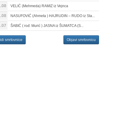
.08
VELIĆ (Mehmeda) RAMIZ iz Vejnca
.08
NASUFOVIĆ (Ahmeta ) HAJRUDIN – RUDO iz Sta...
.07
ŠABIĆ ( rođ. Murić ) JASNA iz ŠUMATCA (S...
idi smrtovnice
Objavi smrtovnicu