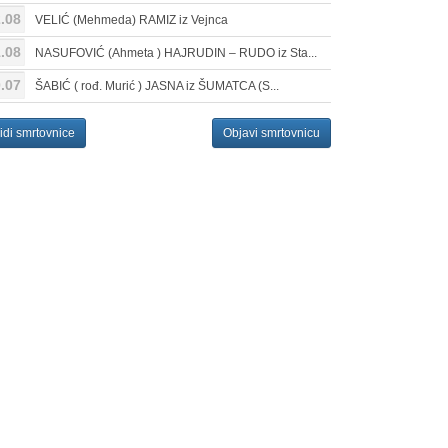
.08
VELIĆ (Mehmeda) RAMIZ iz Vejnca
.08
NASUFOVIĆ (Ahmeta ) HAJRUDIN – RUDO iz Sta...
.07
ŠABIĆ ( rođ. Murić ) JASNA iz ŠUMATCA (S...
idi smrtovnice
Objavi smrtovnicu