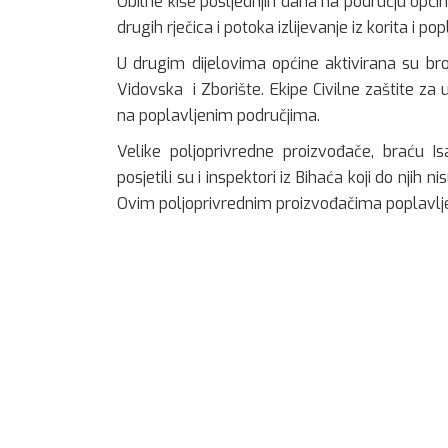
Obilne kiše posljednjih dana na području općine 
drugih rječica i potoka izlijevanje iz korita i
U drugim dijelovima općine aktivirana su br
Vidovska i Zborište. Ekipe Civilne zaštite za 
na poplavljenim područjima.
Velike poljoprivredne proizvođače, braću Isa
posjetili su i inspektori iz Bihaća koji do njih
Ovim poljoprivrednim proizvođačima poplavlje