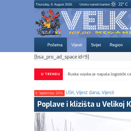
22° C
Thursday, 6. August 2026.
Unsko-sanski kanton
Početna
Vijesti
Svijet
Region
[bsa_pro_ad_space id=9]
U TRENDU
USK
,
Vijest dana
,
Vijesti
5. Septembra. 2014.
Poplave i klizišta u Velikoj 