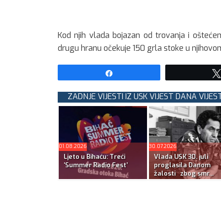
Kod njih vlada bojazan od trovanja i oštećena
drugu hranu očekuje 150 grla stoke u njihovo
Share
ZADNJE VIJESTI IZ USK VIJEST DANA VIJEST
01.08.2026
30.07.2026
Ljeto u Bihaću: Treći
Vlada USK 30. juli
‘Summer Radio Fest’
proglasila Danom
žalosti zbog smr...