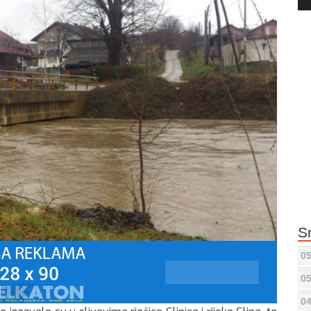
Pla
S
05
05
04