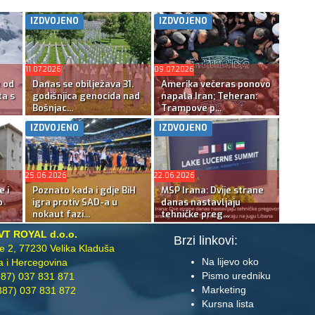
IZDVOJENO
IZDVOJENO
11.07.2026
09.07.2026
e od
Danas se obilježava 31.
Amerika večeras ponovo
ta s
godišnjica genocida nad
napala Iran; Teheran:
Bošnjac...
Trampove p...
IZDVOJENO
IZDVOJENO
25.06.2026
22.06.2026
e i
Poznato kada i gdje BiH
MSP Irana: Dvije strane
o
igra protiv SAD-a u
danas nastavljaju
nokaut fazi...
tehničke preg...
VT ROYAL d.o.o.
Brzi linkovi:
te 2, 77230 Velika Kladuša
Na lijevo oko
 i Hercegovina
Pismo uredniku
87) 037 831 871
Marketing
87) 037 831 872
Kursna lista