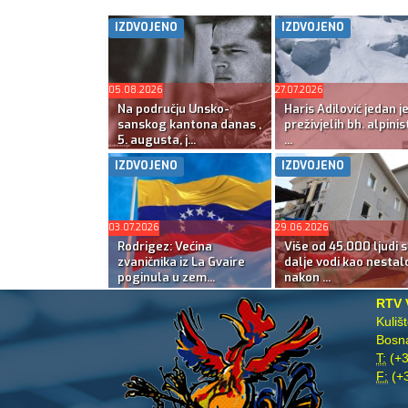
IZDVOJENO
IZDVOJENO
05.08.2026
27.07.2026
Na području Unsko-
Haris Adilović jedan j
sanskog kantona danas ,
preživjelih bh. alpinis
5. augusta, j...
...
IZDVOJENO
IZDVOJENO
03.07.2026
29.06.2026
Rodrigez: Većina
Više od 45.000 ljudi s
zvaničnika iz La Gvaire
dalje vodi kao nestal
poginula u zem...
nakon ...
RTV 
Kuliš
Bosna
T:
(+3
F:
(+3