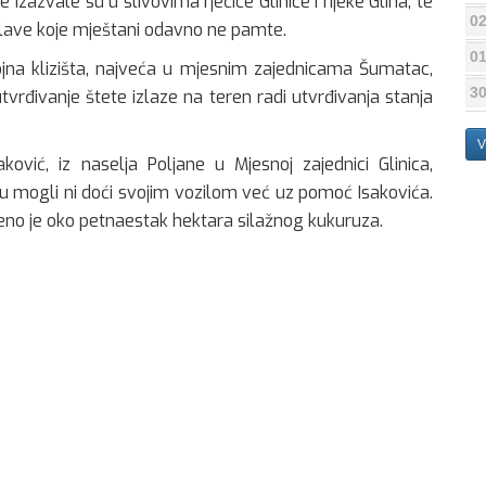
izazvale su u slivovima rječice Glinice i rijeke Glina, te
02
 poplave koje mještani odavno ne pamte.
01
ojna klizišta, najveća u mjesnim zajednicama Šumatac,
30
utvrđivanje štete izlaze na teren radi utvrđivanja stanja
V
ković, iz naselja Poljane u Mjesnoj zajednici Glinica,
 nisu mogli ni doći svojim vozilom već uz pomoć Isakovića.
no je oko petnaestak hektara silažnog kukuruza.