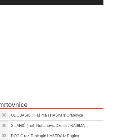
yer
Gore/Dole
ili
strelice
smanjivanje
za
tona.
pojačavanje
ili
smanjivanje
tona.
mrtovnice
.08
ODOBAŠIĆ ( Hašima ) HAŠIM iz Grabovca
.08
SILAHIĆ ( rođ. Nuhanović Dželila / RASIMA ...
.08
ĐOGIĆ rođ.Topčagić HASEDA iz Đogića