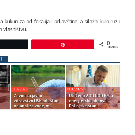
 kukuruza od fekalija i prljavštine, a silažni kukuruz i
m vlasništvu.
0
Tweet
Pin
SHARES
I
30.07.2026
30.07.2026
Zavod za javno
Uloženo 200.000 KM u
zdravstvo USK odustao
energetsku obnovu
od analiza vode, m...
Policijske stani...