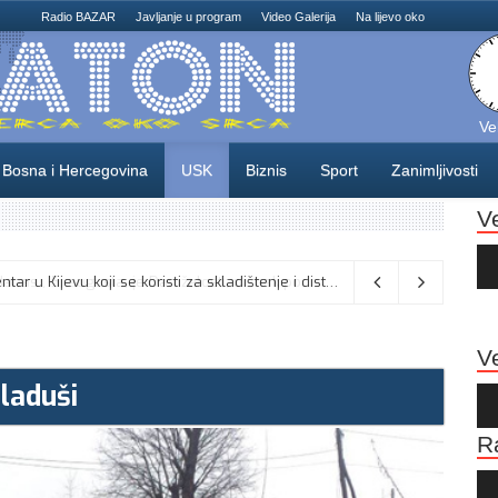
Radio BAZAR
Javljanje u program
Video Galerija
Na lijevo oko
Ve
Bosna i Hercegovina
USK
Biznis
Sport
Zanimljivosti
V
Au
Pla
Na području Unsko-sanskog kantona danas , 5. augusta, je Dan žalosti, u znak poštovanja prema liku i djelu generala Izeta Nanića,
Ve
Kladuši
Au
Pla
R
Au