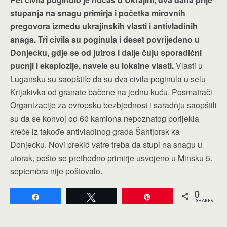
stupanja na snagu primirja i početka mirovnih
pregovora između ukrajinskih vlasti i antivladinih
snaga. Tri civila su poginula i deset povrijeđeno u
Donjecku, gdje se od jutros i dalje čuju sporadični
pucnji i eksplozije, navele su lokalne vlasti.
Vlasti u
Lugansku su saopštile da su dva civila poginula u selu
Krijakivka od granate bačene na jednu kuću. Posmatrači
Organizacije za evropsku bezbjednost i saradnju saopštili
su da se konvoj od 60 kamiona nepoznatog porijekla
kreće iz takođe antivladinog grada Šahtjorsk ka
Donjecku. Novi prekid vatre treba da stupi na snagu u
utorak, pošto se prethodno primirje usvojeno u Minsku 5.
septembra nije poštovalo.
0
Share
Tweet
Pin
SHARES