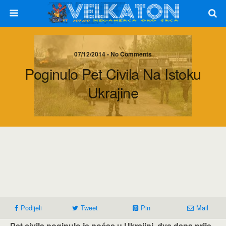
07/12/2014 • No Comments
Poginulo Pet Civila Na Istoku
Ukrajine
Podijeli
Tweet
Pin
Mail
Pet civila poginulo je noćas u Ukrajini, dva dana prije