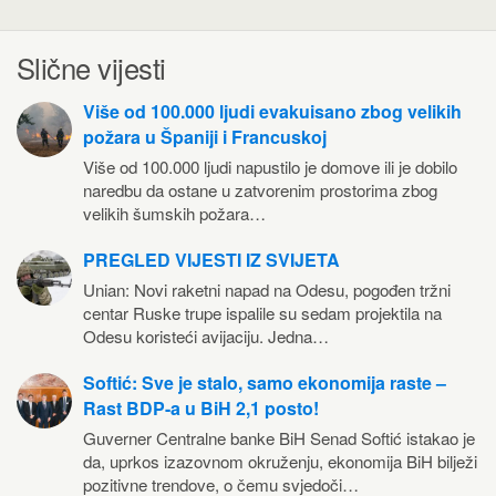
Slične vijesti
Više od 100.000 ljudi evakuisano zbog velikih
požara u Španiji i Francuskoj
Više od 100.000 ljudi napustilo je domove ili je dobilo
naredbu da ostane u zatvorenim prostorima zbog
velikih šumskih požara…
PREGLED VIJESTI IZ SVIJETA
Unian: Novi raketni napad na Odesu, pogođen tržni
centar Ruske trupe ispalile su sedam projektila na
Odesu koristeći avijaciju. Jedna…
Softić: Sve je stalo, samo ekonomija raste –
Rast BDP-a u BiH 2,1 posto!
Guverner Centralne banke BiH Senad Softić istakao je
da, uprkos izazovnom okruženju, ekonomija BiH bilježi
pozitivne trendove, o čemu svjedoči…