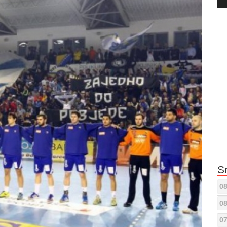
Pla
S
08
08
07