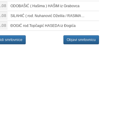
.08
ODOBAŠIĆ ( Hašima ) HAŠIM iz Grabovca
.08
SILAHIĆ ( rođ. Nuhanović Dželila / RASIMA ...
.08
ĐOGIĆ rođ.Topčagić HASEDA iz Đogića
idi smrtovnice
Objavi smrtovnicu