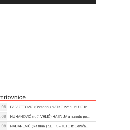
yer
Gore/Dole
ili
strelice
smanjivanje
za
tona.
pojačavanje
ili
smanjivanje
tona.
mrtovnice
.08
PAJAZETOVIĆ (Osmana ) NATKO zvani MUJO iz ...
.08
NUHANOVIĆ (rođ. VELIĆ) HASNIJA u narodu po...
.08
NADAREVIĆ (Rasima ) ŠEFIK –HETO iz Ćehića...