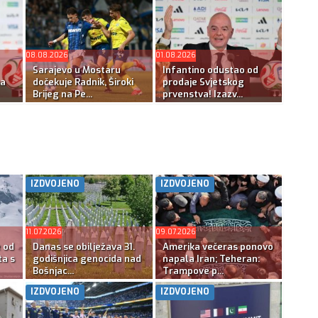
08.08.2026
01.08.2026
Sarajevo u Mostaru
Infantino odustao od
na
dočekuje Radnik, Široki
prodaje Svjetskog
Brijeg na Pe...
prvenstva! Izazv...
IZDVOJENO
IZDVOJENO
11.07.2026
09.07.2026
e od
Danas se obilježava 31.
Amerika večeras ponovo
ta s
godišnjica genocida nad
napala Iran; Teheran:
Bošnjac...
Trampove p...
IZDVOJENO
IZDVOJENO