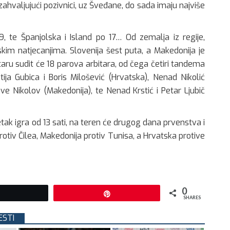
zahvaljujući pozivnici, uz Šveđane, do sada imaju najviše
, te Španjolska i Island po 17… Od zemalja iz regije,
skim natjecanjima. Slovenija šest puta, a Makedonija je
ataru sudit će 18 parova arbitara, od čega četiri tandema
ija Gubica i Boris Milošević (Hrvatska), Nenad Nikolić
lave Nikolov (Makedonija), te Nenad Krstić i Petar Ljubič
etak igra od 13 sati, na teren će drugog dana prvenstva i
protiv Čilea, Makedonija protiv Tunisa, a Hrvatska protive
0
Tweet
Pin
SHARES
ESTI