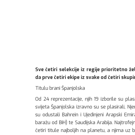
Sve četiri selekcije iz regije prioritetno 
da prve četiri ekipe iz svake od četiri skup
Titulu brani Španjolska
Od 24 reprezentacije, njih 19 izborile su pla
svijeta Španjolska izravno su se plasirali, N
su odustali Bahrein i Ujedinjeni Arapski Emir
baražu od BiH) te Saudijska Arabija. Najtrofe
četiri titule najboljih na planetu, a njima uz 