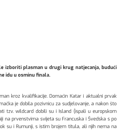
žele izboriti plasman u drugi krug natjecanja, budući
ine idu u osminu finala.
sman kroz kvalifikacije. Domaćin Katar i aktualni prvak
jemačka je dobila pozivnicu za sudjelovanje, a nakon što
ati tzv. wildcard dobili su i Island (ispali u europskom
jniji na prvenstvima svijeta su Francuska i Švedska s po
bok su i Rumunji, s istim brojem titula, ali njih nema na