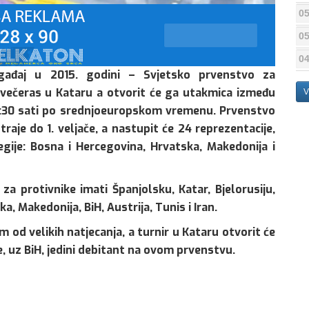
05
05
04
događaj u 2015. godini – Svjetsko prvenstvo za
e večeras u Kataru a otvorit će ga utakmica između
V
 18:30 sati po srednjoeuropskom vremenu. Prvenstvo
 traje do 1. veljače, a nastupit će 24 reprezentacije,
egije: Bosna i Hercegovina, Hrvatska, Makedonija i
za protivnike imati Španjolsku, Katar, Bjelorusiju,
ka, Makedonija, BiH, Austrija, Tunis i Iran.
 od velikih natjecanja, a turnir u Kataru otvorit će
e, uz BiH, jedini debitant na ovom prvenstvu.