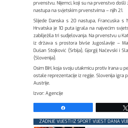
prvenstvu. Nijemci, koji su na prvenstvo došli 
nastupa na svjetskim prvenstvima – njih 21.
Slijede Danska s 20 nastupa, Francuska s 19
Hrvatska je 10 puta igrala na najvećim svjet
zabilježila tri sudjelovanja. Na prvenstvu u K
iz država s prostora bivše Jugoslavije – Mat
Dušan Stojković (Srbija), Gjorgij Načevski i S
(Slovenija).
Osim BiH, koja svoju utakmicu protiv Irana u p
ostale reprezentacije iz regije. Slovenija igra 
Austrije.
Izvor: Agencije
Share
ZADNJE VIJESTI IZ SPORT VIJEST DANA VIJ