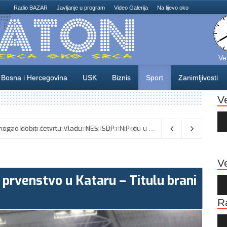
Radio BAZAR
Javljanje u program
Video Galerija
Na lijevo oko
Ve
Bosna i Hercegovina
USK
Biznis
Sport
Zanimljivosti
V
Au
Pla
Odlične vijesti za naše košarkaše! Nijedan NBA igrač iz Litvanije ne želi igrati protiv BiH
08/08/2026
Ve
prvenstvo u Kataru – Titulu brani
Au
Pla
R
Au