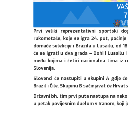
Prvi veliki reprezentativni sportski 
rukometaše, koje se igra 24. put, počinj
domaće selekcije i Brazila u Lusailu, od
će se igrati u dva grada – Dohi i Lusailu i
među kojima i četiri nacionalna tima iz r
Slovenija.
Slovenci će nastupiti u skupini A gdje će 
Brazil i Čile. Skupinu B sačinjavat će Hrvats
Državni bh. tim prvi puta nastupa na nekom
u petak povijesnim duelom s Iranom, koji j