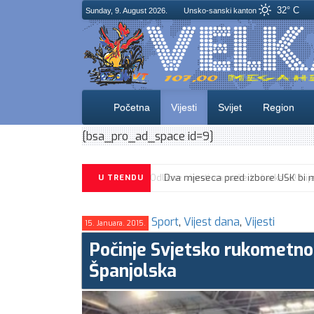
32° C
Sunday, 9. August 2026.
Unsko-sanski kanton
Početna
Vijesti
Svijet
Region
[bsa_pro_ad_space id=9]
U TRENDU
Sport
,
Vijest dana
,
Vijesti
15. Januara. 2015.
Počinje Svjetsko rukometno 
Španjolska