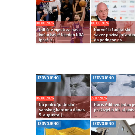
08.08.2026
08.08.2026
Odlične vijesti za naše
Norveški fudbalski
košarkaše! Nijedan NBA
savez poziva Infanti
igrač iz...
da podnese os...
IZDVOJENO
IZDVOJENO
05.08.2026
27.07.2026
Na području Unsko-
Haris Adilović jedan j
sanskog kantona danas ,
preživjelih bh. alpinis
5. augusta, j...
...
IZDVOJENO
IZDVOJENO