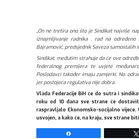
„On ne tretira ono što je Sindikat najviše n
iznajmljivanje radnika , rad na određeno 
Bajramović, predsjednik Saveza samostalih si
Sindikat, međutim strahuje da će ove odredbe
federalnog premijera te uvjete međunarod
Poslodavci također imaju zamjerki. No, odra
jer postojeća regulativa nije dobra.
Vlada Federacije BiH će do sutra i sindik
roku od 10 dana sve strane će dostavit
raspravljalo Ekonomsko-socijalno vijeće.
usvojen, a kako će, na kraju, sve strane b
Share