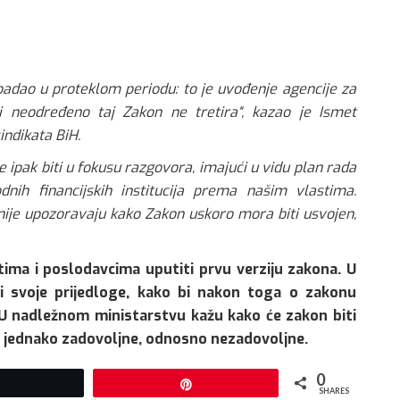
apadao u proteklom periodu: to je uvođenje agencije za
i neodređeno taj Zakon ne tretira“, kazao je Ismet
ndikata BiH.
 ipak biti u fokusu razgovora, imajući u vidu plan rada
nih financijskih institucija prema našim vlastima.
nije upozoravaju kako Zakon uskoro mora biti usvojen,
atima i poslodavcima uputiti prvu verziju zakona. U
i svoje prijedloge, kako bi nakon toga o zakonu
 U nadležnom ministarstvu kažu kako će zakon biti
iti jednako zadovoljne, odnosno nezadovoljne.
0
Tweet
Pin
SHARES