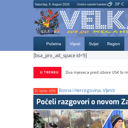
29° C
Saturday, 8. August 2026.
Unsko-sanski kanton
Početna
Vijesti
Svijet
Region
[bsa_pro_ad_space id=9]
U TRENDU
Bosna i Hercegovina
,
Vijesti
21. Aprila. 2015.
Počeli razgovori o novom Z