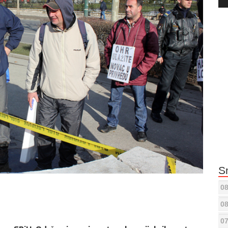
Pla
S
08
08
07