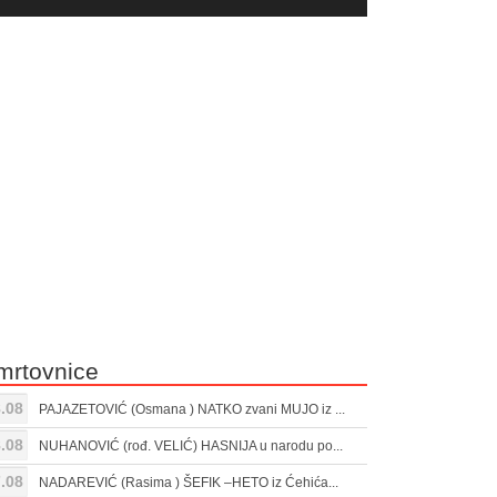
yer
Gore/Dole
ili
strelice
smanjivanje
za
tona.
pojačavanje
ili
smanjivanje
tona.
mrtovnice
.08
PAJAZETOVIĆ (Osmana ) NATKO zvani MUJO iz ...
.08
NUHANOVIĆ (rođ. VELIĆ) HASNIJA u narodu po...
.08
NADAREVIĆ (Rasima ) ŠEFIK –HETO iz Ćehića...