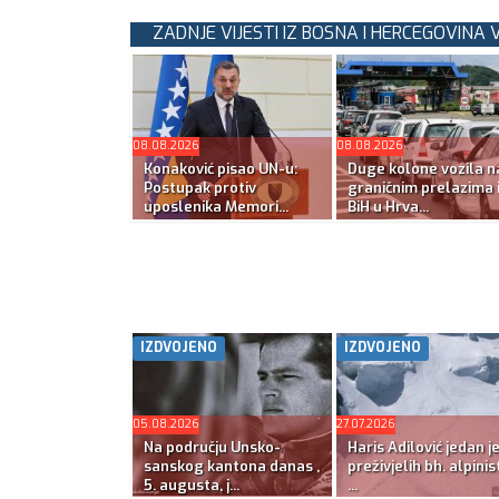
ZADNJE VIJESTI IZ BOSNA I HERCEGOVINA V
08.08.2026
08.08.2026
Konaković pisao UN-u:
Duge kolone vozila n
Postupak protiv
graničnim prelazima 
uposlenika Memori...
BiH u Hrva...
IZDVOJENO
IZDVOJENO
05.08.2026
27.07.2026
Na području Unsko-
Haris Adilović jedan j
sanskog kantona danas ,
preživjelih bh. alpinis
5. augusta, j...
...