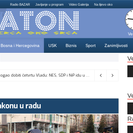
Radio BAZAR
Javljanje u program
Video Galerija
Na lijevo oko
Ve
Bosna i Hercegovina
USK
Biznis
Sport
Zanimljivosti
V
Au
Pla
Odlične vijesti za naše košarkaše! Nijedan NBA igrač iz Litvanije ne želi igrati protiv BiH
Dva mjeseca pred izbore USK bi mogao dobiti četvrtu Vladu: NES, SDP i NiP idu u opoziciju, sjednica u ponedjeljak?
08/08/2026
Ve
akonu u radu
Au
Pla
R
Au