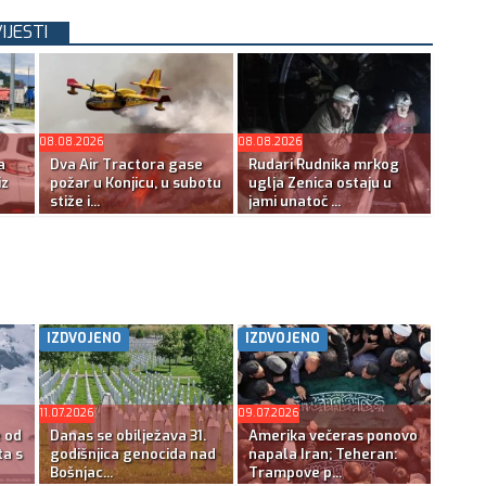
IJESTI
08.08.2026
08.08.2026
a
Dva Air Tractora gase
Rudari Rudnika mrkog
iz
požar u Konjicu, u subotu
uglja Zenica ostaju u
stiže i...
jami unatoč ...
IZDVOJENO
IZDVOJENO
11.07.2026
09.07.2026
e od
Danas se obilježava 31.
Amerika večeras ponovo
ta s
godišnjica genocida nad
napala Iran; Teheran:
Bošnjac...
Trampove p...