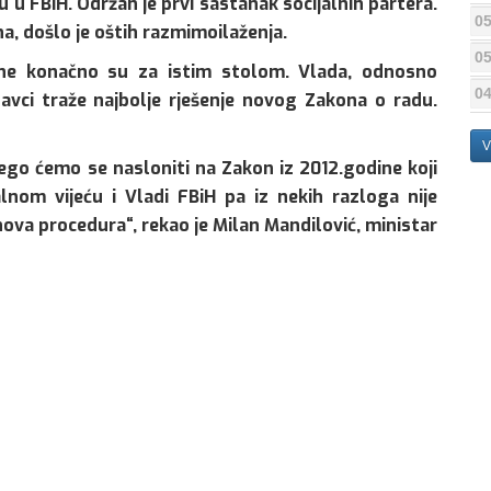
u FBiH. Održan je prvi sastanak socijalnih partera.
05
na, došlo je oštih razmimoilaženja.
05
ane konačno su za istim stolom. Vlada, odnosno
04
davci traže najbolje rješenje novog Zakona o radu.
V
ego ćemo se nasloniti na Zakon iz 2012.godine koji
nom vijeću i Vladi FBiH pa iz nekih razloga nije
nova procedura“, rekao je Milan Mandilović, ministar