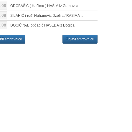
.08
ODOBAŠIĆ ( Hašima ) HAŠIM iz Grabovca
.08
SILAHIĆ ( rođ. Nuhanović Dželila / RASIMA ...
.08
ĐOGIĆ rođ.Topčagić HASEDA iz Đogića
idi smrtovnice
Objavi smrtovnicu