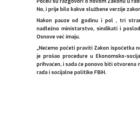
Počeli su razgovori o novom Zakonu u radu 
No, i prije bilo kakve službene verzije zako
Nakon pauze od godinu i pol , tri str
nadležno ministarstvo, sindikati i poslo
Osnove već imaju.
„Nećemo početi praviti Zakon ispočetka n
je prošao procedure u Ekonomsko-socijal
prihvaćen, i sada će ponovo biti otvorena 
rada i socijalne politike FBiH.