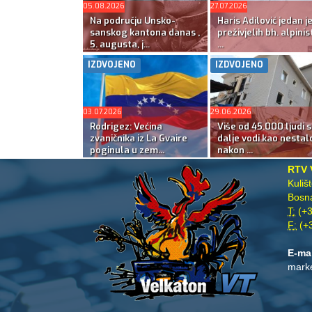
05.08.2026
27.07.2026
Na području Unsko-
Haris Adilović jedan j
sanskog kantona danas ,
preživjelih bh. alpinis
5. augusta, j...
...
IZDVOJENO
IZDVOJENO
03.07.2026
29.06.2026
Rodrigez: Većina
Više od 45.000 ljudi s
zvaničnika iz La Gvaire
dalje vodi kao nestal
poginula u zem...
nakon ...
RTV 
Kuliš
Bosna
T:
(+3
F:
(+3
E-ma
mark