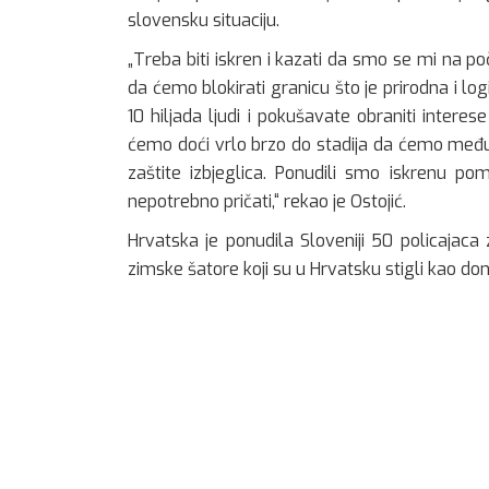
slovensku situaciju.
„Treba biti iskren i kazati da smo se mi na poč
da ćemo blokirati granicu što je prirodna i log
10 hiljada ljudi i pokušavate obraniti inter
ćemo doći vrlo brzo do stadija da ćemo međuso
zaštite izbjeglica. Ponudili smo iskrenu po
nepotrebno pričati,“ rekao je Ostojić.
Hrvatska je ponudila Sloveniji 50 policajaca
zimske šatore koji su u Hrvatsku stigli kao dona