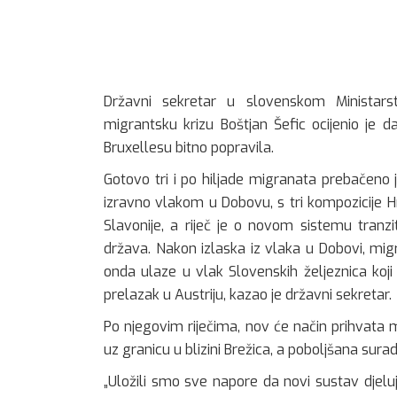
Državni sekretar u slovenskom Ministarst
migrantsku krizu Boštjan Šefic ocijenio je 
Bruxellesu bitno popravila.
Gotovo tri i po hiljade migranata prebačeno 
izravno vlakom u Dobovu, s tri kompozicije Hr
Slavonije, a riječ je o novom sistemu tranz
država. Nakon izlaska iz vlaka u Dobovi, migr
onda ulaze u vlak Slovenskih željeznica koji i
prelazak u Austriju, kazao je državni sekretar.
Po njegovim riječima, nov će način prihvata 
uz granicu u blizini Brežica, a poboljšana sura
„Uložili smo sve napore da novi sustav djeluje