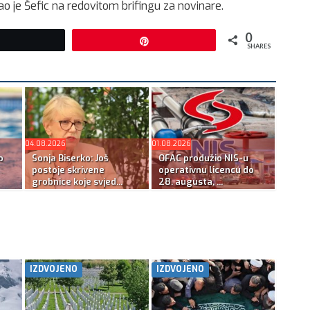
ao je Šefic na redovitom brifingu za novinare.
0
Tweet
Pin
SHARES
04.08.2026
01.08.2026
o
Sonja Biserko: Još
OFAC produžio NIS-u
postoje skrivene
operativnu licencu do
grobnice koje svjed...
28. augusta, ...
IZDVOJENO
IZDVOJENO