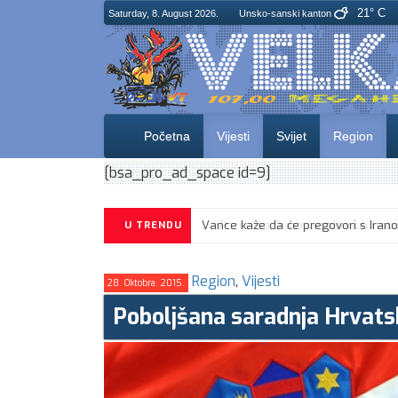
21° C
Saturday, 8. August 2026.
Unsko-sanski kanton
Početna
Vijesti
Svijet
Region
[bsa_pro_ad_space id=9]
U TRENDU
Region
,
Vijesti
28. Oktobra. 2015.
Poboljšana saradnja Hrvatske