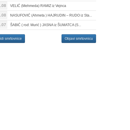
.08
VELIĆ (Mehmeda) RAMIZ iz Vejnca
.08
NASUFOVIĆ (Ahmeta ) HAJRUDIN – RUDO iz Sta...
.07
ŠABIĆ ( rođ. Murić ) JASNA iz ŠUMATCA (S...
idi smrtovnice
Objavi smrtovnicu