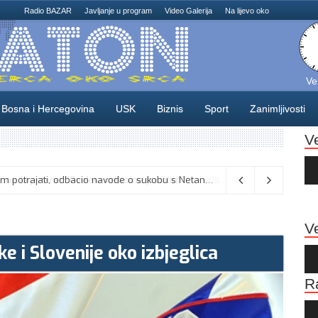
Radio BAZAR
Javljanje u program
Video Galerija
Na lijevo oko
Ve
Bosna i Hercegovina
USK
Biznis
Sport
Zanimljivosti
V
Au
Pla
Vance kaže da će pregovori s Iranom potrajati, odbacio navode o sukobu s Netanyahuom
06/08/2026
Ve
 i Slovenije oko izbjeglica
Au
Pla
R
Au