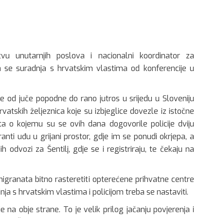
vu unutarnjih poslova i nacionalni koordinator za
da se suradnja s hrvatskim vlastima od konferencije u
je od juče popodne do rano jutros u srijedu u Sloveniju
vatskih željeznica koje su izbjeglice dovezle iz istočne
ita o kojemu su se ovih dana dogovorile policije dviju
anti uđu u grijani prostor, gdje im se ponudi okrjepa, a
h odvozi za Šentilj, gdje se i registriraju, te čekaju na
migranata bitno rasteretiti opterećene prihvatne centre
dnja s hrvatskim vlastima i policijom treba se nastaviti.
 na obje strane. To je velik prilog jačanju povjerenja i