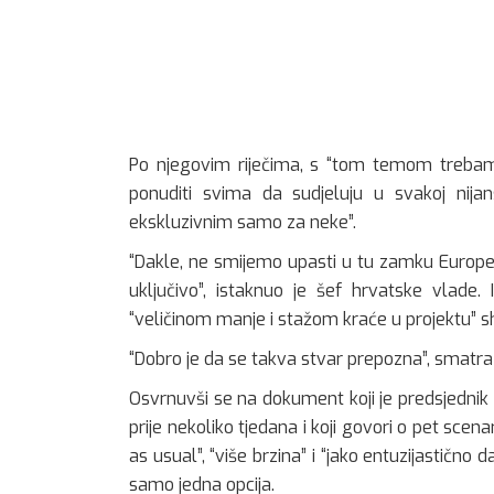
Po njegovim riječima, s “tom temom trebamo 
ponuditi svima da sudjeluju u svakoj nijans
ekskluzivnim samo za neke”.
“Dakle, ne smijemo upasti u tu zamku Europe
uključivo”, istaknuo je šef hrvatske vlade.
“veličinom manje i stažom kraće u projektu” shv
“Dobro je da se takva stvar prepozna”, smatra
Osvrnuvši se na dokument koji je predsjednik
prije nekoliko tjedana i koji govori o pet sce
as usual”, “više brzina” i “jako entuzijastično 
samo jedna opcija.