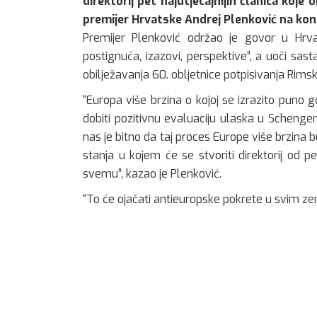
direktorij pet najutjecajnijih članica koje
premijer Hrvatske Andrej Plenković na konf
Premijer Plenković održao je govor u Hrv
postignuća, izazovi, perspektive”, a uoči sas
obilježavanja 60. obljetnice potpisivanja Rims
“Europa više brzina o kojoj se izrazito puno go
dobiti pozitivnu evaluaciju ulaska u Schengens
nas je bitno da taj proces Europe više brzina b
stanja u kojem će se stvoriti direktorij od p
svemu”, kazao je Plenković.
“To će ojačati antieuropske pokrete u svim zem