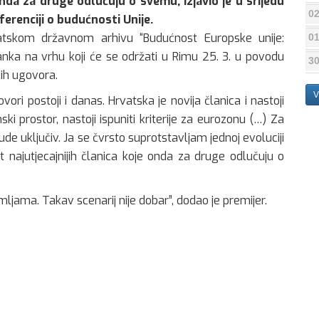
 onda za druge odlučuju o svemu, izjavio je u srijedu
02
erenciji o budućnosti Unije.
atskom državnom arhivu “Budućnost Europske unije:
01
tanka na vrhu koji će se održati u Rimu 25. 3. u povodu
30
kih ugovora.
V
vori postoji i danas. Hrvatska je novija članica i nastoji
ki prostor, nastoji ispuniti kriterije za eurozonu (…) Za
ude uključiv. Ja se čvrsto suprotstavljam jednoj evoluciji
et najutjecajnijih članica koje onda za druge odlučuju o
ljama. Takav scenarij nije dobar”, dodao je premijer.