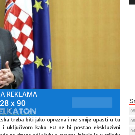
Pla
S
05
ska treba biti jako oprezna i ne smije upasti u tu
05
 i uključivom kako EU ne bi postao ekskluzivni
04