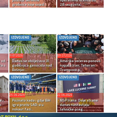
postoje skrivene
operativnu licencu do
grobnice koje svjed...
28. augusta, ...
IZDVOJENO
IZDVOJENO
11.07.2026
09.07.2026
e od
Danas se obilježava 31.
Amerika večeras ponovo
ta s
godišnjica genocida nad
napala Iran; Teheran:
Bošnjac...
Trampove p...
IZDVOJENO
IZDVOJENO
25.06.2026
22.06.2026
e i
Poznato kada i gdje BiH
MSP Irana: Dvije strane
o
igra protiv SAD-a u
danas nastavljaju
nokaut fazi...
tehničke preg...
VT ROYAL d.o.o.