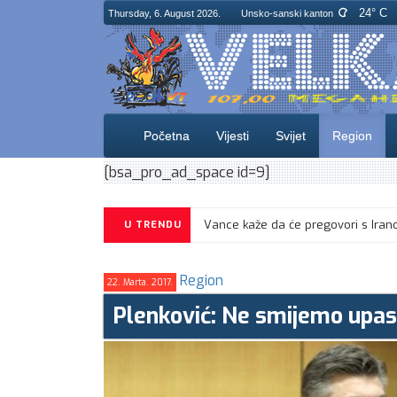
24° C
Thursday, 6. August 2026.
Unsko-sanski kanton
Početna
Vijesti
Svijet
Region
[bsa_pro_ad_space id=9]
U TRENDU
Region
22. Marta. 2017.
Plenković: Ne smijemo upast