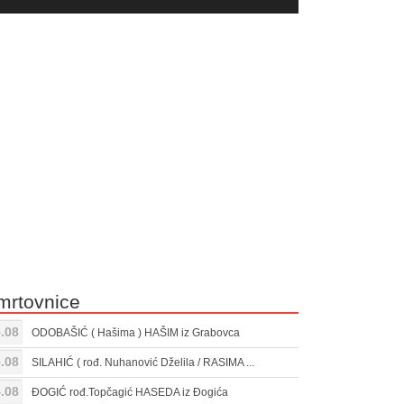
yer
Gore/Dole
ili
strelice
smanjivanje
za
tona.
pojačavanje
ili
smanjivanje
tona.
mrtovnice
.08
ODOBAŠIĆ ( Hašima ) HAŠIM iz Grabovca
.08
SILAHIĆ ( rođ. Nuhanović Dželila / RASIMA ...
.08
ĐOGIĆ rođ.Topčagić HASEDA iz Đogića