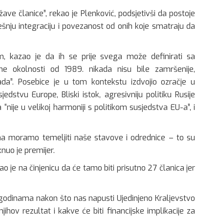
ržave članice”, rekao je Plenković, podsjetivši da postoje
tješnju integraciju i povezanost od onih koje smatraju da
m, kazao je da ih se prije svega može definirati sa
lne okolnosti od 1989. nikada nisu bile zamršenije,
da”. Posebice je u tom kontekstu izdvojio ozračje u
dstvu Europe, Bliski istok, agresivniju politiku Rusije
“nije u velikoj harmoniji s politikom susjedstva EU-a”, i
a moramo temeljiti naše stavove i odrednice – to su
nuo je premijer.
je na činjenicu da će tamo biti prisutno 27 članica jer
 godinama nakon što nas napusti Ujedinjeno Kraljevstvo
njihov rezultat i kakve će biti financijske implikacije za