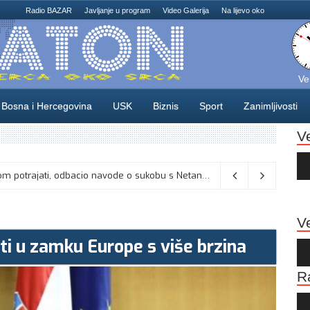
Radio BAZAR
Javljanje u program
Video Galerija
Na lijevo oko
Ve
Bosna i Hercegovina
USK
Biznis
Sport
Zanimljivosti
V
Au
Pla
Vance kaže da će pregovori s Iranom potrajati, odbacio navode o sukobu s Netanyahuom
06/08/2026
Ve
i u zamku Europe s više brzina
Au
Pla
R
Au