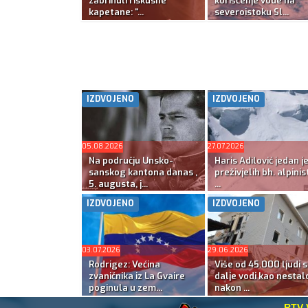
zabrinuli i iskusne
korišćenje vode na
kapetane: “...
severoistoku Sl...
IZDVOJENO
IZDVOJENO
05.08.2026
27.07.2026
Na području Unsko-
Haris Adilović jedan j
sanskog kantona danas ,
preživjelih bh. alpinis
5. augusta, j...
...
IZDVOJENO
IZDVOJENO
03.07.2026
29.06.2026
Rodrigez: Većina
Više od 45.000 ljudi s
zvaničnika iz La Gvaire
dalje vodi kao nestal
poginula u zem...
nakon ...
RTV 