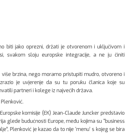
biti jako oprezni, držati je otvorenom i uključivom i
i, svakom sloju europske integracije, a ne ju činiti
 više brzina, nego moramo pristupiti mudro, otvoreno i
 Izrazio je uvjerenje da su tu poruku članica koje su
atili partneri i kolege iz najvećih država.
 Plenković.
 Europske komisije (EK) Jean-Claude Juncker predstavio
narija glede budućnosti Europe, među kojima su “business
dalje”, Plenković je kazao da to nije ‘menu’ s kojeg se bira