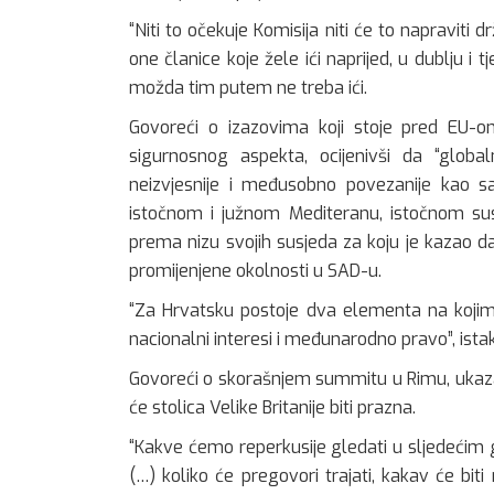
“Niti to očekuje Komisija niti će to napraviti d
one članice koje žele ići naprijed, u dublju i 
možda tim putem ne treba ići.
Govoreći o izazovima koji stoje pred EU-o
sigurnosnog aspekta, ocijenivši da “globa
neizvjesnije i međusobno povezanije kao sa
istočnom i južnom Mediteranu, istočnom susje
prema nizu svojih susjeda za koju je kazao da 
promijenjene okolnosti u SAD-u.
“Za Hrvatsku postoje dva elementa na kojim
nacionalni interesi i međunarodno pravo”, istak
Govoreći o skorašnjem summitu u Rimu, ukazao 
će stolica Velike Britanije biti prazna.
“Kakve ćemo reperkusije gledati u sljedećim
(…) koliko će pregovori trajati, kakav će biti 