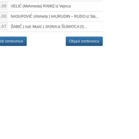
.08
VELIĆ (Mehmeda) RAMIZ iz Vejnca
.08
NASUFOVIĆ (Ahmeta ) HAJRUDIN – RUDO iz Sta...
.07
ŠABIĆ ( rođ. Murić ) JASNA iz ŠUMATCA (S...
idi smrtovnice
Objavi smrtovnicu