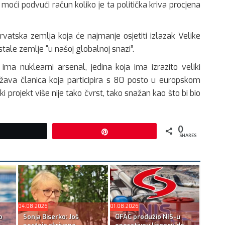
moći podvući račun koliko je ta politička kriva procjena
rvatska zemlja koja će najmanje osjetiti izlazak Velike
 ostale zemlje “u našoj globalnoj snazi”.
 ima nuklearni arsenal, jedina koja ima izrazito veliki
žava članica koja participira s 80 posto u europskom
ki projekt više nije tako čvrst, tako snažan kao što bi bio
0
Tweet
Pin
SHARES
04.08.2026
01.08.2026
o
Sonja Biserko: Još
OFAC produžio NIS-u