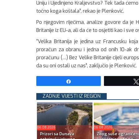
Uniju i Ujedinjeno Kraljevstvo? Tek tada ćemo 
točno koga koštala”, rekao je Plenković.
Po njegovim riječima, analize govore da je H
Britanije iz EU-a, ali da će to osjetiti kao i sve
“Velika Britanija je jedina uz Francusku koja
proračun za obranu i jedna od onih 10-ak dr
proračunu (…) Bez Velike Britanije cijeli europs
da su oni ostali uz nas”, zaključio je Plenković.
Share
ZADNJE VIJESTI IZ REGION
06.08.2026
06.08.2026
Prizori sa Dunava
Zbog suše ograničen