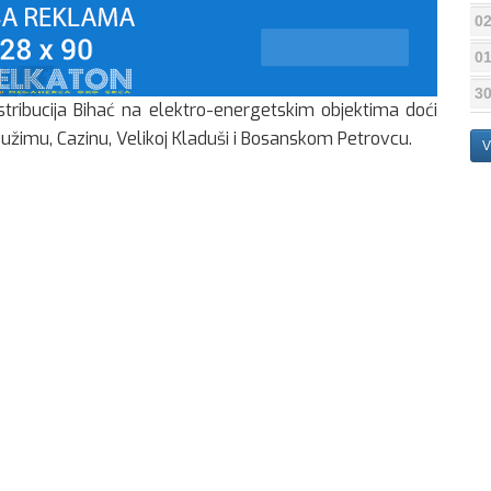
02
01
30
stribucija Bihać na elektro-energetskim objektima doći
 Bužimu, Cazinu, Velikoj Kladuši i Bosanskom Petrovcu.
V