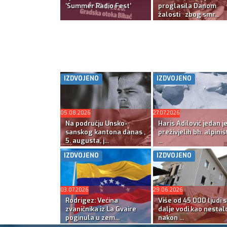
‘Summer Radio Fest’
proglasila Danom
žalosti zbog smr...
IZDVOJENO
IZDVOJENO
05.08.2026
27.07.2026
Na području Unsko-
Haris Adilović jedan j
sanskog kantona danas ,
preživjelih bh. alpinis
5. augusta, j...
...
IZDVOJENO
IZDVOJENO
03.07.2026
29.06.2026
Rodrigez: Većina
Više od 45.000 ljudi s
zvaničnika iz La Gvaire
dalje vodi kao nestal
poginula u zem...
nakon ...