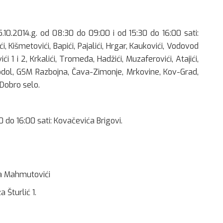
5.10.2014.g. od 08:30 do 09:00 i od 15:30 do 16:00 sati:
ići, Kišmetovići, Bapići, Pajalići, Hrgar, Kaukovići, Vodovod
ići 1 i 2, Krkalići, Tromeđa, Hadžići, Muzaferovići, Atajići,
hodol, GSM Razbojna, Čava-Zimonje, Mrkovine, Kov-Grad,
Dobro selo.
0 do 16:00 sati: Kovačevića Brigovi.
ža Mahmutovići
 Šturlić 1.