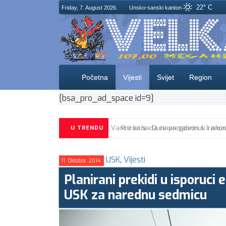
22° C
Friday, 7. August 2026.
Unsko-sanski kanton
Početna
Vijesti
Svijet
Region
[bsa_pro_ad_space id=9]
U TRENDU
USK
,
Vijesti
11. Oktobra. 2014.
Planirani prekidi u isporuci 
USK za narednu sedmicu