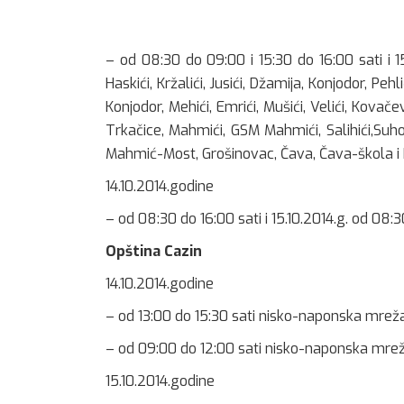
– od 08:30 do 09:00 i 15:30 do 16:00 sati i 1
Haskići, Kržalići, Jusići, Džamija, Konjodor, Pehl
Konjodor, Mehići, Emrići, Mušići, Velići, Kovačev
Trkačice, Mahmići, GSM Mahmići, Salihići,Su
Mahmić-Most, Grošinovac, Čava, Čava-škola i 
14.10.2014.godine
– od 08:30 do 16:00 sati i 15.10.2014.g. od 08:3
Opština Cazin
14.10.2014.godine
– od 13:00 do 15:30 sati nisko-naponska mre
– od 09:00 do 12:00 sati nisko-naponska mreža
15.10.2014.godine