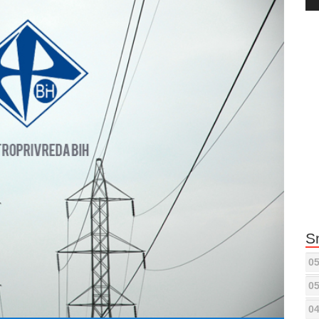
Pla
S
05
05
04