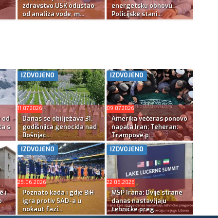
zdravstvo USK odustao
energetsku obnovu
od analiza vode, m...
Policijske stani...
IZDVOJENO
IZDVOJENO
11.07.2026
09.07.2026
e od
Danas se obilježava 31.
Amerika večeras ponovo
ta s
godišnjica genocida nad
napala Iran; Teheran:
Bošnjac...
Trampove p...
IZDVOJENO
IZDVOJENO
25.06.2026
22.06.2026
e i
Poznato kada i gdje BiH
MSP Irana: Dvije strane
o
igra protiv SAD-a u
danas nastavljaju
nokaut fazi...
tehničke preg...