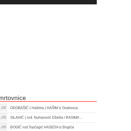
yer
Gore/Dole
ili
strelice
smanjivanje
za
tona.
pojačavanje
ili
smanjivanje
tona.
mrtovnice
.08
ODOBAŠIĆ ( Hašima ) HAŠIM iz Grabovca
.08
SILAHIĆ ( rođ. Nuhanović Dželila / RASIMA ...
.08
ĐOGIĆ rođ.Topčagić HASEDA iz Đogića