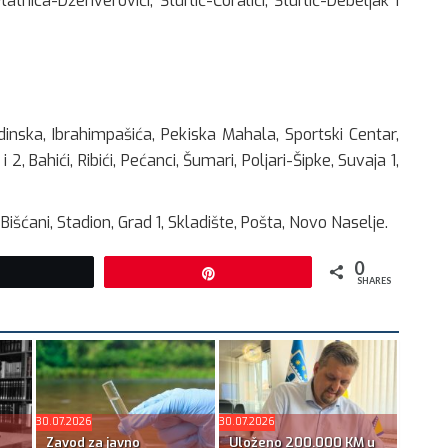
atnica-Džehverovići, Šturlić-Ćoralići, Šturlić-Debeljak i
dinska, Ibrahimpašića, Pekiska Mahala, Sportski Centar,
i 2, Bahići, Ribići, Pećanci, Šumari, Poljari-Šipke, Suvaja 1,
Bišćani, Stadion, Grad 1, Skladište, Pošta, Novo Naselje.
0
Tweet
Pin
SHARES
30.07.2026
30.07.2026
Zavod za javno
Uloženo 200.000 KM u