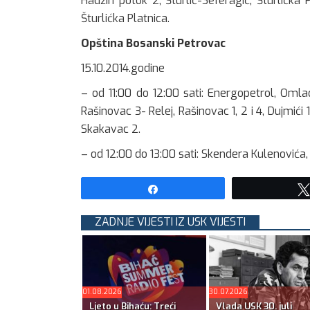
Hadžin potok 2, Šturlić-Seferagić, Šturlićka Pl
Šturlićka Platnica.
Opština Bosanski Petrovac
15.10.2014.godine
– od 11:00 do 12:00 sati: Energopetrol, Omla
Rašinovac 3- Relej, Rašinovac 1, 2 i 4, Dujmići 1 
Skakavac 2.
– od 12:00 do 13:00 sati: Skendera Kulenovića, 
Share
ZADNJE VIJESTI IZ USK VIJESTI
01.08.2026
30.07.2026
Ljeto u Bihaću: Treći
Vlada USK 30. juli