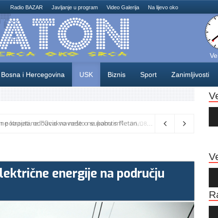
Radio BAZAR
Javljanje u program
Video Galerija
Na lijevo oko
Ve
Bosna i Hercegovina
USK
Biznis
Sport
Zanimljivosti
V
Au
Pla
Vance kaže da će pregovori s Iranom potrajati, odbacio navode o sukobu s Netanyahuom
06/08/2026
Ve
električne energije na području
Au
Pla
R
Au