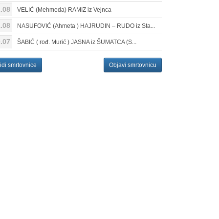
.08
VELIĆ (Mehmeda) RAMIZ iz Vejnca
.08
NASUFOVIĆ (Ahmeta ) HAJRUDIN – RUDO iz Sta...
.07
ŠABIĆ ( rođ. Murić ) JASNA iz ŠUMATCA (S...
idi smrtovnice
Objavi smrtovnicu