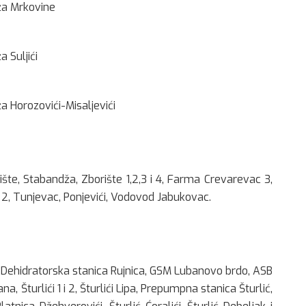
ža Mrkovine
 Suljići
 Horozovići-Misaljevići
šte, Stabandža, Zborište 1,2,3 i 4, Farma Crevarevac 3,
 i 2, Tunjevac, Ponjevići, Vodovod Jabukovac.
i 4, Dehidratorska stanica Rujnica, GSM Lubanovo brdo, ASB
na, Šturlići 1 i 2, Šturlići Lipa, Prepumpna stanica Šturlić,