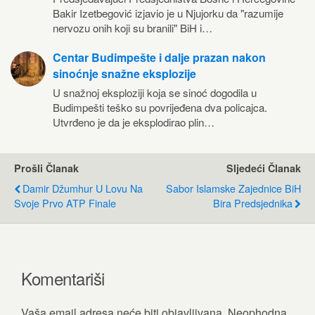
Bakir Izetbegović izjavio je u Njujorku da "razumije
nervozu onih koji su branili" BiH i…
Centar Budimpešte i dalje prazan nakon
sinoćnje snažne eksplozije
U snažnoj eksploziji koja se sinoć dogodila u
Budimpešti teško su povrijeđena dva policajca.
Utvrđeno je da je eksplodirao plin…
Prošli Članak
Sljedeći Članak
Damir Džumhur U Lovu Na
Sabor Islamske Zajednice BiH
Svoje Prvo ATP Finale
Bira Predsjednika
Komentariši
Vaša email adresa neće biti objavljivana.
Neophodna