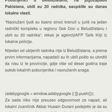
Pakistana, ubili su 20 radnika, saopštile su danas
lokalne vlasti.
“Naoružani ljudi su kasno sinoć krenuli u juriš na jedan
radnički kompleks u regionu Gok Don u Beludžistanu i
ubili su 20 radnika”, rekao je agencijiAFP Tarik Kilji iz
lokalne policije.
Nijedan od ubijenih radnika nije iz Beludžistana, a prema
prvim informacijama, napadači su ih ubili pošto su utvrdili
da nisu iz te provincije, gdje više od deset godina traje
sukob lokalnih pobunjenika i naoružanih snaga.
(adsbygoogle = window.adsbygoogle || []).push({});
Za sada niko nije preuzeo odgovornost za napad, ali
lokalni zvaničnik Akbar Husain Durani podsjetio je da su