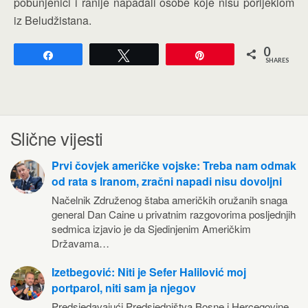
pobunjenici i ranije napadali osobe koje nisu porijeklom
iz Beludžistana.
0
Share
Tweet
Pin
SHARES
Slične vijesti
Prvi čovjek američke vojske: Treba nam odmak
od rata s Iranom, zračni napadi nisu dovoljni
Načelnik Združenog štaba američkih oružanih snaga
general Dan Caine u privatnim razgovorima posljednjih
sedmica izjavio je da Sjedinjenim Američkim
Državama…
Izetbegović: Niti je Sefer Halilović moj
portparol, niti sam ja njegov
Predsjedavajući Predsjedništva Bosne i Hercegovine