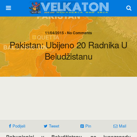
11/04/2015 • No Comments
Pakistan: Ubijeno 20 Radnika U
Beludžistanu
Podijeli
Tweet
Pin
Mail
Pobunjenici u Beludžistanu, na jugozapadu