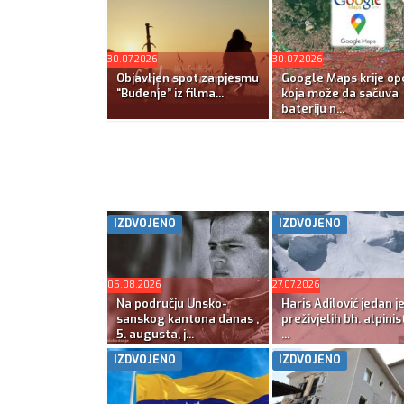
30.07.2026
30.07.2026
Objavljen spot za pjesmu
Google Maps krije opc
“Buđenje” iz filma...
koja može da sačuva
bateriju n...
IZDVOJENO
IZDVOJENO
05.08.2026
27.07.2026
Na području Unsko-
Haris Adilović jedan j
sanskog kantona danas ,
preživjelih bh. alpinis
5. augusta, j...
...
IZDVOJENO
IZDVOJENO