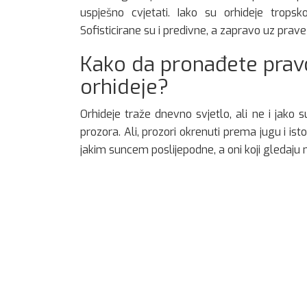
uspješno cvjetati. Iako su orhideje tropsk
Sofisticirane su i predivne, a zapravo uz prave
Kako da pronađete pra
orhideje?
Orhideje traže dnevno svjetlo, ali ne i jako 
prozora. Ali, prozori okrenuti prema jugu i ist
jakim suncem poslijepodne, a oni koji gledaju 