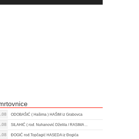
yer
Gore/Dole
ili
strelice
smanjivanje
za
tona.
pojačavanje
ili
smanjivanje
tona.
mrtovnice
.08
ODOBAŠIĆ ( Hašima ) HAŠIM iz Grabovca
.08
SILAHIĆ ( rođ. Nuhanović Dželila / RASIMA ...
.08
ĐOGIĆ rođ.Topčagić HASEDA iz Đogića