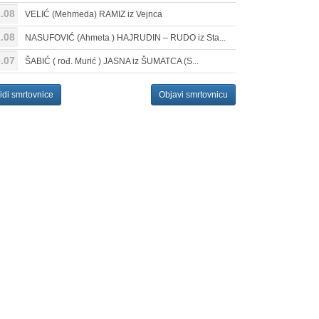
.08
VELIĆ (Mehmeda) RAMIZ iz Vejnca
.08
NASUFOVIĆ (Ahmeta ) HAJRUDIN – RUDO iz Sta...
.07
ŠABIĆ ( rođ. Murić ) JASNA iz ŠUMATCA (S...
idi smrtovnice
Objavi smrtovnicu