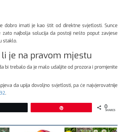
e dobro imati je kao štit od direktne svjetlosti. Sunce
je zato najbolja solucija da postoji nešto poput zavjese
u staklo.
 li je na pravom mjestu
a bi trebalo da je malo udaljite od prozora i promjenite
uspjeva da upija dovoljno svjetlosti, pa će najvjerovatnije
.92
.
0
Tweet
Pin
SHARES