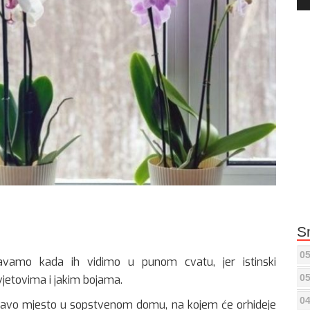
Pla
S
05
avamo kada ih vidimo u punom cvatu, jer istinski
05
vjetovima i jakim bojama.
04
ravo mjesto u sopstvenom domu, na kojem će orhideje