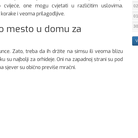
o cvijeće, one mogu cvjetati u različitim uslovima.
02
 korake i veoma prilagodljive.
01
vo mesto u domu za
30
V
sunce. Zato, treba da ih držite na simsu ili veoma blizu
oku su najbolji za orhideje. Oni na zapadnoj strani su pod
na sjever su obično previše mračni.