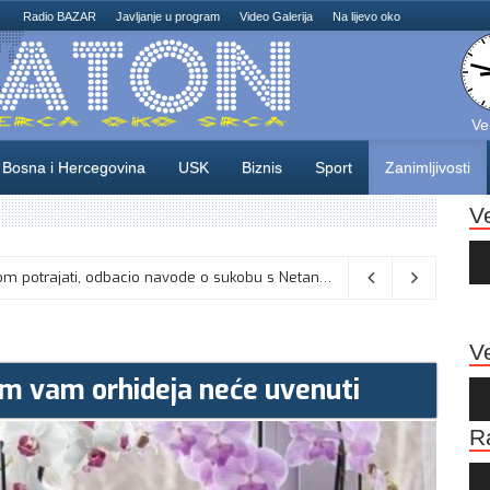
Radio BAZAR
Javljanje u program
Video Galerija
Na lijevo oko
Ve
Bosna i Hercegovina
USK
Biznis
Sport
Zanimljivosti
V
Au
Pla
Vance kaže da će pregovori s Iranom potrajati, odbacio navode o sukobu s Netanyahuom
06/08/2026
Ve
em vam orhideja neće uvenuti
Au
Pla
R
Au