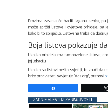
Prozirna zavesa će baciti laganu senku, pa j
može spržiti listove i cvjetove orhideje, pa 
kako bi to spriječilo. Listovi ne treba da dodiruj
Boja listova pokazuje da
Ukoliko orhideja ima tamnozelene listove, ond
joj lokaciju.
Ukoliko su listovi nešto svjetliji, to znači da 
brže procvjetati, savjetuje “Aos.org”, prenosi
b
Share
ZADNJE VIJESTI IZ ZANIMLJIVOSTI