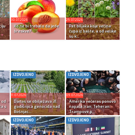
30.07.2026
25.07.2026
iju
Ko ne bi trebalo da jede
Pet biljaka koje većina
breskve?
čupa iz bašte, a od velike
su k...
IZDVOJENO
IZDVOJENO
11.07.2026
09.07.2026
e od
Danas se obilježava 31.
Amerika večeras ponovo
ta s
godišnjica genocida nad
napala Iran; Teheran:
Bošnjac...
Trampove p...
IZDVOJENO
IZDVOJENO