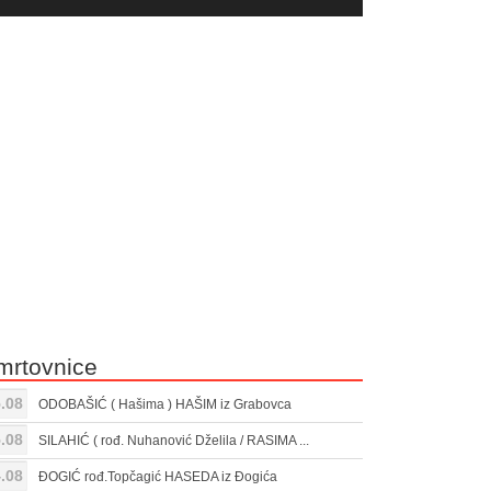
yer
Gore/Dole
ili
strelice
smanjivanje
za
tona.
pojačavanje
ili
smanjivanje
tona.
mrtovnice
.08
ODOBAŠIĆ ( Hašima ) HAŠIM iz Grabovca
.08
SILAHIĆ ( rođ. Nuhanović Dželila / RASIMA ...
.08
ĐOGIĆ rođ.Topčagić HASEDA iz Đogića