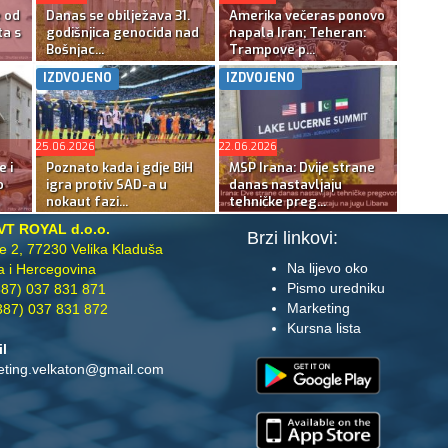
e od
Danas se obilježava 31.
Amerika večeras ponovo
ta s
godišnjica genocida nad
napala Iran; Teheran:
Bošnjac...
Trampove p...
IZDVOJENO
IZDVOJENO
25.06.2026
22.06.2026
e i
Poznato kada i gdje BiH
MSP Irana: Dvije strane
o
igra protiv SAD-a u
danas nastavljaju
nokaut fazi...
tehničke preg...
VT ROYAL d.o.o.
Brzi linkovi:
te 2, 77230 Velika Kladuša
Na lijevo oko
 i Hercegovina
Pismo uredniku
87) 037 831 871
Marketing
87) 037 831 872
Kursna lista
il
eting.velkaton@gmail.com