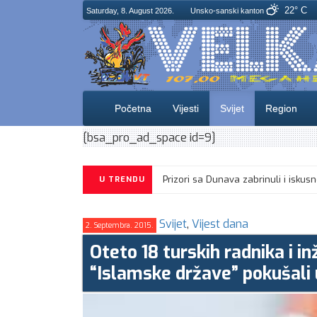
22° C
Saturday, 8. August 2026.
Unsko-sanski kanton
Početna
Vijesti
Svijet
Region
[bsa_pro_ad_space id=9]
Prizori sa Dunava zabrinuli i i
U TRENDU
Svijet
,
Vijest dana
2. Septembra. 2015.
Oteto 18 turskih radnika i i
“Islamske države” pokušali 