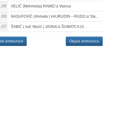
.08
VELIĆ (Mehmeda) RAMIZ iz Vejnca
.08
NASUFOVIĆ (Ahmeta ) HAJRUDIN – RUDO iz Sta...
.07
ŠABIĆ ( rođ. Murić ) JASNA iz ŠUMATCA (S...
idi smrtovnice
Objavi smrtovnicu