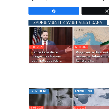
Share
ZADNJE VIJESTI IZ SVIJET VIJEST DANA
06.08.2026
06.08.2026
Vance kaže da će
Pregovori o Hormuš
pregovori s Iranom
moreuzu: Teheran tra
potrajati, odbacio ...
kontrolu n...
IZDVOJENO
IZDVOJENO
05.08.2026
27.07.2026