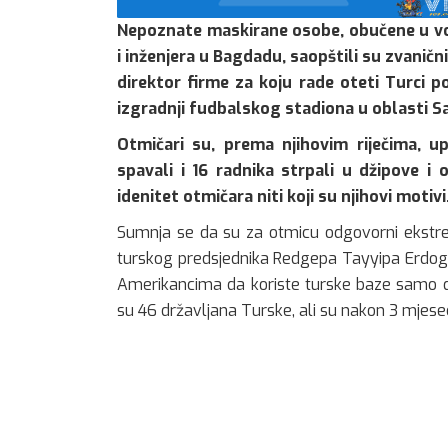
Nepoznate maskirane osobe, obučene u voj
i inženjera u Bagdadu, saopštili su zvaničnic
direktor firme za koju rade oteti Turci po
izgradnji fudbalskog stadiona u oblasti S
Otmičari su, prema njihovim riječima, up
spavali i 16 radnika strpali u džipove i 
idenitet otmičara niti koji su njihovi motivi
Sumnja se da su za otmicu odgovorni ekstrem
turskog predsjednika Redgepa Tayyipa Erdoga
Amerikancima da koriste turske baze samo da b
su 46 državljana Turske, ali su nakon 3 mjese