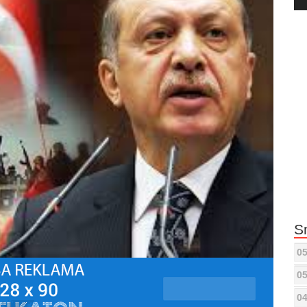
Pla
S
05
05
04