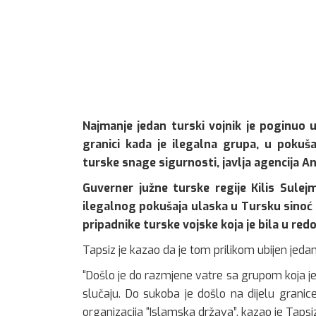
Najmanje jedan turski vojnik je poginuo u
granici kada je ilegalna grupa, u pokuša
turske snage sigurnosti, javlja agencija An
Guverner južne turske regije Kilis Sule
ilegalnog pokušaja ulaska u Tursku sinoć
pripadnike turske vojske koja je bila u red
Tapsiz je kazao da je tom prilikom ubijen jedan
“Došlo je do razmjene vatre sa grupom koja je 
slučaju. Do sukoba je došlo na dijelu granice g
organizacija “Islamska država”, kazao je Tapsiz