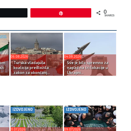
0
Tweet
Pin
SHARES
06.08.2026
04.08.2026
kom
Turska vladajuća
Sve je bilo spremno za
ži
koalicija predložila
napad na tri lokacije u
zakon za okončanj...
Ukrajini...
IZDVOJENO
IZDVOJENO
11.07.2026
09.07.2026