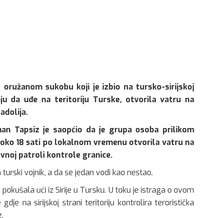
 oružanom sukobu koji je izbio na tursko-sirijskoj
ju da uđe na teritoriju Turske, otvorila vatru na
adolija.
jman Tapsiz je saopćio da je grupa osoba prilikom
 oko 18 sati po lokalnom vremenu otvorila vatru na
ovnoj patroli kontrole granice.
 turski vojnik, a da se jedan vodi kao nestao.
pokušala ući iz Sirije u Tursku. U toku je istraga o ovom
dje na sirijskoj strani teritoriju kontrolira teroristička
.