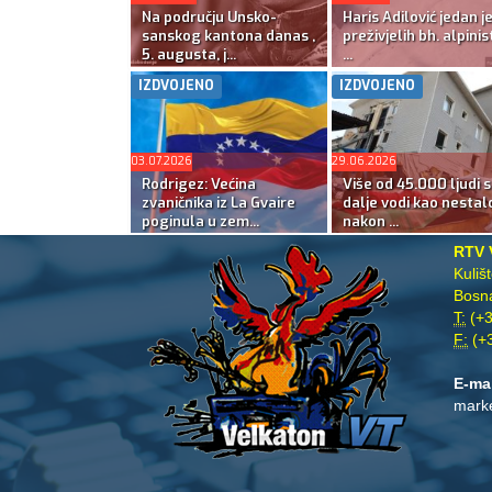
Na području Unsko-
Haris Adilović jedan j
sanskog kantona danas ,
preživjelih bh. alpinis
5. augusta, j...
...
IZDVOJENO
IZDVOJENO
03.07.2026
29.06.2026
Rodrigez: Većina
Više od 45.000 ljudi s
zvaničnika iz La Gvaire
dalje vodi kao nestal
poginula u zem...
nakon ...
RTV 
Kuliš
Bosna
T:
(+3
F:
(+3
E-ma
mark