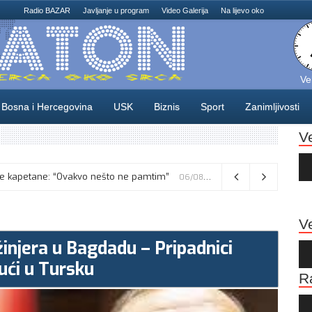
Radio BAZAR
Javljanje u program
Video Galerija
Na lijevo oko
Ve
Bosna i Hercegovina
USK
Biznis
Sport
Zanimljivosti
V
Au
Pla
skusne kapetane: “Ovakvo nešto ne pamtim”
Vance kaže da će pregovori s Iranom potrajati, odbacio navode o sukobu s Netanyahuom
06/08/2026
06/08/2026
Ve
nžinjera u Bagdadu – Pripadnici
Au
Pla
ući u Tursku
R
Au