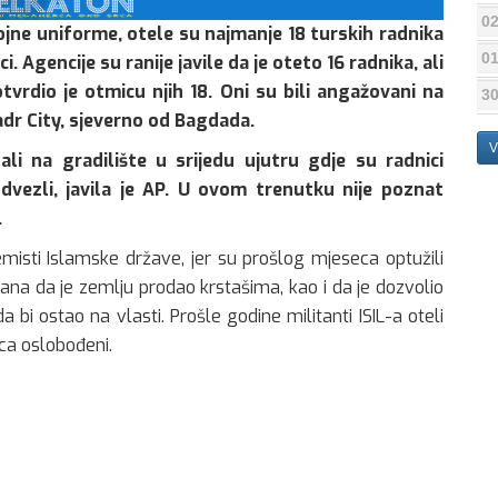
02
ne uniforme, otele su najmanje 18 turskih radnika
01
i. Agencije su ranije javile da je oteto 16 radnika, ali
tvrdio je otmicu njih 18. Oni su bili angažovani na
30
adr City, sjeverno od Bagdada.
V
ali na gradilište u srijedu ujutru gdje su radnici
odvezli, javila je AP. U ovom trenutku nije poznat
.
isti Islamske države, jer su prošlog mjeseca optužili
na da je zemlju prodao krstašima, kao i da je dozvolio
i ostao na vlasti. Prošle godine militanti ISIL-a oteli
ca oslobođeni.