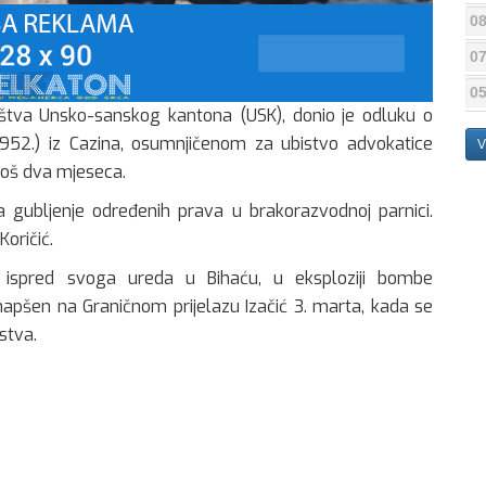
08
07
05
aštva Unsko-sanskog kantona (USK), donio je odluku o
952.) iz Cazina, osumnjičenom za ubistvo advokatice
V
 još dva mjeseca.
tva gubljenje određenih prava u brakorazvodnoj parnici.
oričić.
ra ispred svoga ureda u Bihaću, u eksploziji bombe
apšen na Graničnom prijelazu Izačić 3. marta, kada se
stva.