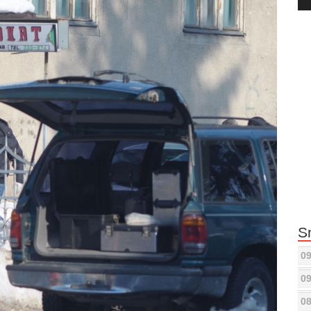
Pla
S
09
09
08