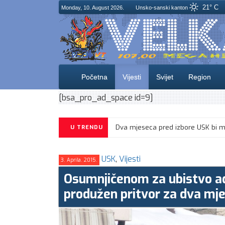
21° C
Monday, 10. August 2026.
Unsko-sanski kanton
Početna
Vijesti
Svijet
Region
[bsa_pro_ad_space id=9]
U TRENDU
USK
,
Vijesti
3. Aprila. 2015.
Osumnjičenom za ubistvo ad
produžen pritvor za dva mj