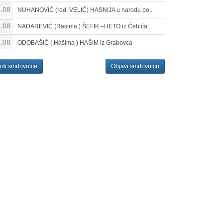
.08
NUHANOVIĆ (rođ. VELIĆ) HASNIJA u narodu po...
.08
NADAREVIĆ (Rasima ) ŠEFIK –HETO iz Ćehića...
.08
ODOBAŠIĆ ( Hašima ) HAŠIM iz Grabovca
idi smrtovnice
Objavi smrtovnicu