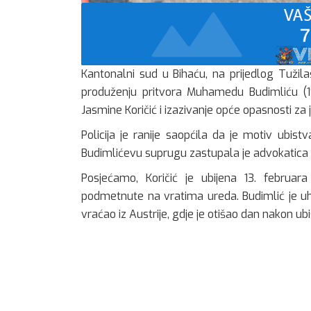
Kantonalni sud u Bihaću, na prijedlog Tužil
produženju pritvora Muhamedu Budimliću (1
Jasmine Koričić i izazivanje opće opasnosti za
Policija je ranije saopćila da je motiv ubis
Budimlićevu suprugu zastupala je advokatica K
Posjećamo, Koričić je ubijena 13. februa
podmetnute na vratima ureda. Budimlić je uh
vraćao iz Austrije, gdje je otišao dan nakon ubi