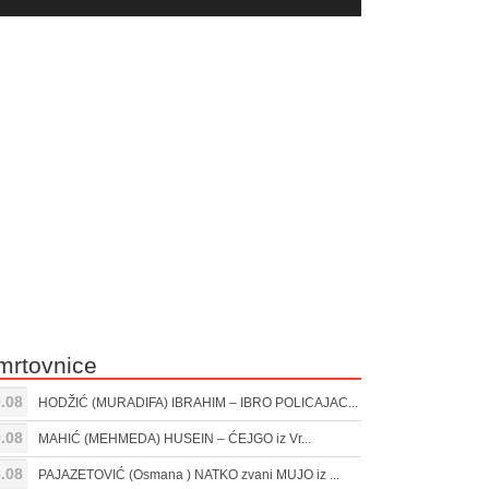
yer
Gore/Dole
ili
strelice
smanjivanje
za
tona.
pojačavanje
ili
smanjivanje
tona.
mrtovnice
.08
HODŽIĆ (MURADIFA) IBRAHIM – IBRO POLICAJAC...
.08
MAHIĆ (MEHMEDA) HUSEIN – ĆEJGO iz Vr...
.08
PAJAZETOVIĆ (Osmana ) NATKO zvani MUJO iz ...