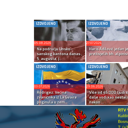
IZDVOJENO
IZDVOJENO
05.08.2026
27.07.2026
Na području Unsko-
Haris Adilović jedan j
sanskog kantona danas ,
preživjelih bh. alpinis
5. augusta, j...
...
IZDVOJENO
IZDVOJENO
03.07.2026
29.06.2026
Rodrigez: Većina
Više od 45.000 ljudi s
zvaničnika iz La Gvaire
dalje vodi kao nestal
poginula u zem...
nakon ...
RTV 
Kuliš
Bosna
T:
(+3