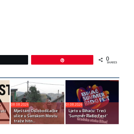
0
Tweet
Pin
SHARES
08.08.2026
01.08.2026
ruci
Mještani Oslobodilačke
Ljeto u Bihaću: Treći
ulice u Sanskom Mostu
‘Summer Radio Fest’
traže hitn...