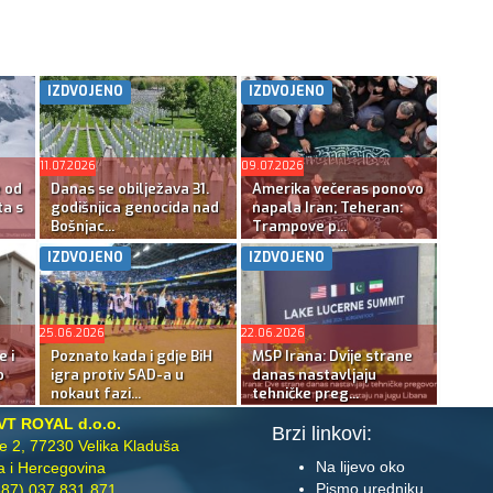
IZDVOJENO
IZDVOJENO
11.07.2026
09.07.2026
e od
Danas se obilježava 31.
Amerika večeras ponovo
ta s
godišnjica genocida nad
napala Iran; Teheran:
Bošnjac...
Trampove p...
IZDVOJENO
IZDVOJENO
25.06.2026
22.06.2026
e i
Poznato kada i gdje BiH
MSP Irana: Dvije strane
o
igra protiv SAD-a u
danas nastavljaju
nokaut fazi...
tehničke preg...
VT ROYAL d.o.o.
Brzi linkovi:
te 2, 77230 Velika Kladuša
Na lijevo oko
 i Hercegovina
Pismo uredniku
87) 037 831 871