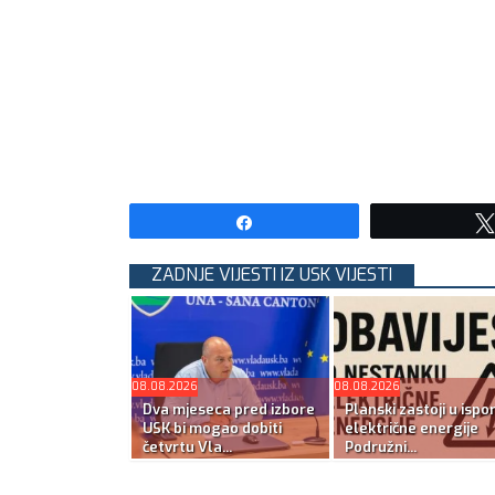
Share
ZADNJE VIJESTI IZ USK VIJESTI
08.08.2026
08.08.2026
Dva mjeseca pred izbore
Planski zastoji u ispo
USK bi mogao dobiti
električne energije
četvrtu Vla...
Podružni...