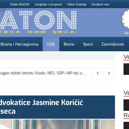
Radio BAZAR
Javljanje u program
Video Galerija
Na lijevo oko
Ve
Bosna i Hercegovina
USK
Biznis
Sport
Zanimljivosti
V
Au
Pla
Odlične vijesti za naše košarkaše! Nijedan NBA igrač iz Litvanije ne želi igrati protiv BiH
Dva mjeseca pred izbore USK bi mogao dobiti četvrtu Vladu: NES, SDP i NiP idu u opoziciju, sjednica u ponedjeljak?
08/08/2026
Ve
vokatice Jasmine Koričić
Au
Pla
eseca
R
Au