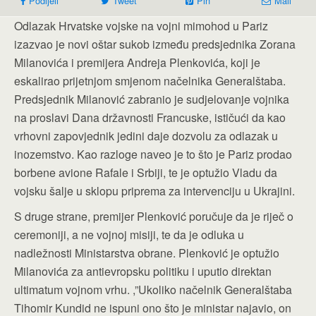
Podijeli
Tweet
Pin
Mail
Odlazak Hrvatske vojske na vojni mimohod u Pariz
izazvao je novi oštar sukob između predsjednika Zorana
Milanovića i premijera Andreja Plenkovića, koji je
eskalirao prijetnjom smjenom načelnika Generalštaba.
Predsjednik Milanović zabranio je sudjelovanje vojnika
na proslavi Dana državnosti Francuske, ističući da kao
vrhovni zapovjednik jedini daje dozvolu za odlazak u
inozemstvo. Kao razloge naveo je to što je Pariz prodao
borbene avione Rafale i Srbiji, te je optužio Vladu da
vojsku šalje u sklopu priprema za intervenciju u Ukrajini.
S druge strane, premijer Plenković poručuje da je riječ o
ceremoniji, a ne vojnoj misiji, te da je odluka u
nadležnosti Ministarstva obrane. Plenković je optužio
Milanovića za antievropsku politiku i uputio direktan
ultimatum vojnom vrhu. ,”Ukoliko načelnik Generalštaba
Tihomir Kundid ne ispuni ono što je ministar najavio, on