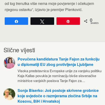
od tog trenutka više nema moje povjerenje i očekujem
njegovu ostavku”, izjavio je premijer Plenković.
0
Share
Tweet
Pin
SHARES
Slične vijesti
Povučena kandidatura Tanje Fajon za funkciju
u diplomatiji EU zbog protivljenja Ljubljane
Visoka predstavnica Evropske unije za vanjsku politiku
Kaja Kallas povukla je nominaciju bivše slovenačke
ministrice vanjskih poslova Tanje Fajon za…
Sonja Biserko: Još postoje skrivene grobnice
koje svjedoče o razmjerama zločina Srbije na
Kosovu, BiH i Hrvatskoj