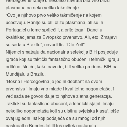
Hercegovine ranije u nekoliko navrata bila vrlo blizu
plasmana na neko veliko takmičenje.
“Ovo je njihovo prvo veliko takmičenje na kojem
učestvuju. Ranije su bili blizu plasmana, ali su ih
Portugalci u tome spriječili, a prije toga i Danci u
kvalifikacijama za Evropsko prvenstvo. Ali, eto, Zmajevi
su sada u Brazilu”, navodi list “Die Zeit”.
Nijemci smatraju da nacionalna selekcija BiH posjeduje
igrače koji su taktički fantastično obučeni i tehnički igraju
odlično, što će, kako navode, biti velika prednost BiH na
Mundijalu u Brazilu.
“Bosna i Hercegovina je jedini debitant na ovom
prvenstvu i imaju vrlo mlade i kvalitetne nogometaše, i
već sada se govori da je to njihova zlatna generacija.
Taktički su fantastično obučeni, a tehnički sjajni, imaju
nekoliko nogometaša koji su uistinu svjetska klasa”, piše
ovaj ugledni list koji podsjeća da su mnogi od njih
nastupali u Bundesligi ili još uvijek nastupaju.