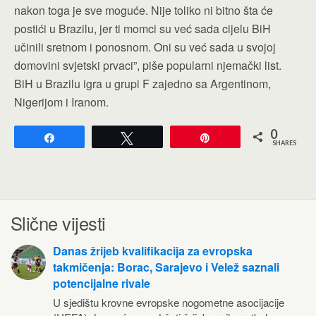
nakon toga je sve moguće. Nije toliko ni bitno šta će
postići u Brazilu, jer ti momci su već sada cijelu BiH
učinili sretnom i ponosnom. Oni su već sada u svojoj
domovini svjetski prvaci”, piše popularni njemački list.
BiH u Brazilu igra u grupi F zajedno sa Argentinom,
Nigerijom i Iranom.
0
Share
Tweet
Pin
SHARES
Slične vijesti
Danas žrijeb kvalifikacija za evropska
takmičenja: Borac, Sarajevo i Velež saznali
potencijalne rivale
U sjedištu krovne evropske nogometne asocijacije