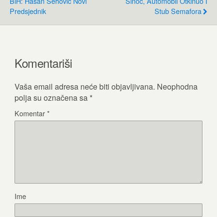
BiH: Hasan Šehović Novi
Sinoć, Automobil Otkinuo I
Predsjednik
Stub Semafora
Komentariši
Vaša email adresa neće biti objavljivana.
Neophodna
polja su označena sa
*
Komentar
*
Ime