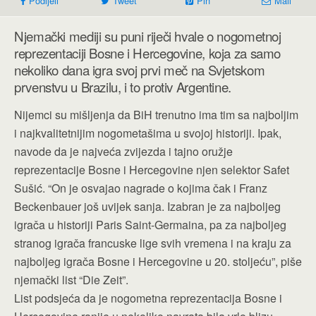
Podijeli
Tweet
Pin
Mail
Njemački mediji su puni riječi hvale o nogometnoj
reprezentaciji Bosne i Hercegovine, koja za samo
nekoliko dana igra svoj prvi meč na Svjetskom
prvenstvu u Brazilu, i to protiv Argentine.
Nijemci su mišljenja da BiH trenutno ima tim sa najboljim
i najkvalitetnijim nogometašima u svojoj historiji. Ipak,
navode da je najveća zvijezda i tajno oružje
reprezentacije Bosne i Hercegovine njen selektor Safet
Sušić. “On je osvajao nagrade o kojima čak i Franz
Beckenbauer još uvijek sanja. Izabran je za najboljeg
igrača u historiji Paris Saint-Germaina, pa za najboljeg
stranog igrača francuske lige svih vremena i na kraju za
najboljeg igrača Bosne i Hercegovine u 20. stoljeću”, piše
njemački list “Die Zeit”.
List podsjeća da je nogometna reprezentacija Bosne i