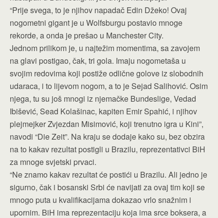
“Prije svega, to je njihov napadač Edin Džeko! Ovaj
nogometni gigant je u Wolfsburgu postavio mnoge
rekorde, a onda je prešao u Manchester City.
Jednom prilikom je, u najtežim momentima, sa zavojem
na glavi postigao, čak, tri gola. Imaju nogometaša u
svojim redovima koji postiže odlične golove iz slobodnih
udaraca, i to lijevom nogom, a to je Sejad Salihović. Osim
njega, tu su još mnogi iz njemačke Bundeslige, Vedad
Ibišević, Sead Kolašinac, kapiten Emir Spahić, i njihov
plejmejker Zvjezdan Misimović, koji trenutno igra u Kini”,
navodi “Die Zeit”. Na kraju se dodaje kako su, bez obzira
na to kakav rezultat postigli u Brazilu, reprezentativci BiH
za mnoge svjetski prvaci.
“Ne znamo kakav rezultat će postići u Brazilu. Ali jedno je
sigurno, čak i bosanski Srbi će navijati za ovaj tim koji se
mnogo puta u kvalifikacijama dokazao vrlo snažnim i
upornim. BiH ima reprezentaciju koja ima srce boksera, a