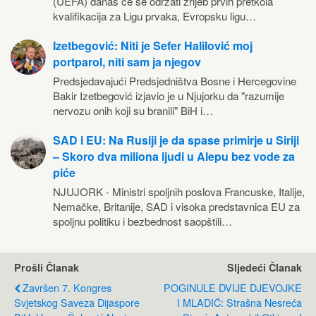
(UEFA) danas će se održati žrijeb prvih pretkola
kvalifikacija za Ligu prvaka, Evropsku ligu…
Izetbegović: Niti je Sefer Halilović moj
portparol, niti sam ja njegov
Predsjedavajući Predsjedništva Bosne i Hercegovine
Bakir Izetbegović izjavio je u Njujorku da "razumije
nervozu onih koji su branili" BiH i…
SAD i EU: Na Rusiji je da spase primirje u Siriji
– Skoro dva miliona ljudi u Alepu bez vode za
piće
NJUJORK - Ministri spoljnih poslova Francuske, Italije,
Nemačke, Britanije, SAD i visoka predstavnica EU za
spoljnu politiku i bezbednost saopštili…
Prošli Članak
Sljedeći Članak
Završen 7. Kongres
POGINULE DVIJE DJEVOJKE
Svjetskog Saveza Dijaspore
I MLADIĆ: Strašna Nesreća