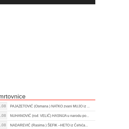
yer
Gore/Dole
ili
strelice
smanjivanje
za
tona.
pojačavanje
ili
smanjivanje
tona.
mrtovnice
.08
PAJAZETOVIĆ (Osmana ) NATKO zvani MUJO iz ...
.08
NUHANOVIĆ (rođ. VELIĆ) HASNIJA u narodu po...
.08
NADAREVIĆ (Rasima ) ŠEFIK –HETO iz Ćehića...