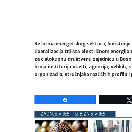
Reforma energetskog sektora, korištenje o
liberalizacija tržišta električnom energij
za cjelokupnu društvenu zajednicu u Bosni
broja institucija vlasti, agencija, velikih,
organizacija, stručnjaka različitih profila 
Share
ZADNJE VIJESTI IZ BIZNIS VIJESTI