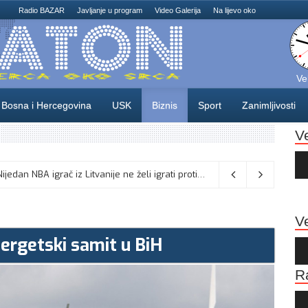
Radio BAZAR
Javljanje u program
Video Galerija
Na lijevo oko
Ve
Bosna i Hercegovina
USK
Biznis
Sport
Zanimljivosti
V
Au
Pla
Odlične vijesti za naše košarkaše! Nijedan NBA igrač iz Litvanije ne želi igrati protiv BiH
08/08/2026
Ve
ergetski samit u BiH
Au
Pla
R
Au