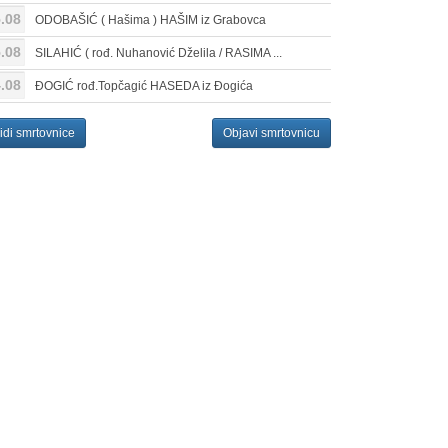
.08
ODOBAŠIĆ ( Hašima ) HAŠIM iz Grabovca
.08
SILAHIĆ ( rođ. Nuhanović Dželila / RASIMA ...
.08
ĐOGIĆ rođ.Topčagić HASEDA iz Đogića
idi smrtovnice
Objavi smrtovnicu