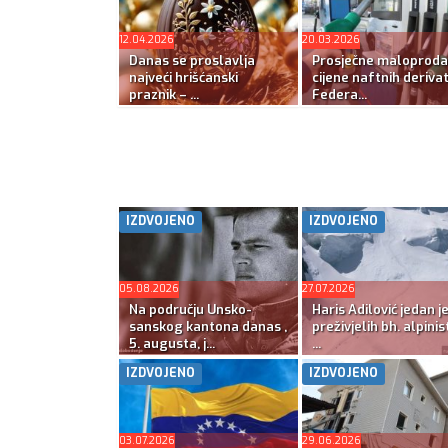
12.04.2026
20.03.2026
Danas se proslavlja
Prosječne maloproda
najveći hrišćanski
cijene naftnih deriva
praznik – ...
Federa...
IZDVOJENO
IZDVOJENO
05.08.2026
27.07.2026
Na području Unsko-
Haris Adilović jedan j
sanskog kantona danas ,
preživjelih bh. alpinis
5. augusta, j...
...
IZDVOJENO
IZDVOJENO
03.07.2026
29.06.2026