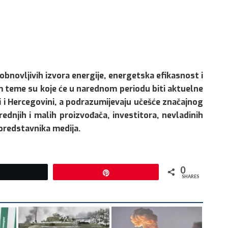
bnovljivih izvora energije, energetska efikasnost i
om teme su koje će u narednom periodu biti aktuelne
 i Hercegovini, a podrazumijevaju učešće značajnog
 srednjih i malih proizvođača, investitora, nevladinih
i predstavnika medija.
0
Tweet
Pin
SHARES