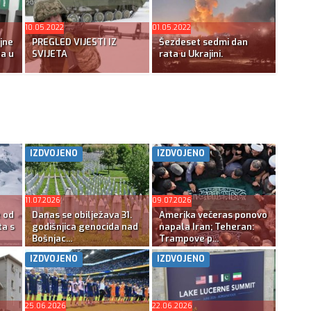
10.05.2022
01.05.2022
jne
PREGLED VIJESTI IZ
Šezdeset sedmi dan
ta u
SVIJETA
rata u Ukrajini.
IZDVOJENO
IZDVOJENO
11.07.2026
09.07.2026
e od
Danas se obilježava 31.
Amerika večeras ponovo
ta s
godišnjica genocida nad
napala Iran; Teheran:
Bošnjac...
Trampove p...
IZDVOJENO
IZDVOJENO
25.06.2026
22.06.2026