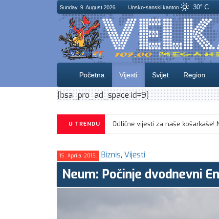
30° C
Sunday, 9. August 2026.
Unsko-sanski kanton
Početna
Vijesti
Svijet
Region
[bsa_pro_ad_space id=9]
U TRENDU
Biznis
,
Vijesti
15. Aprila. 2015.
Neum: Počinje dvodnevni En