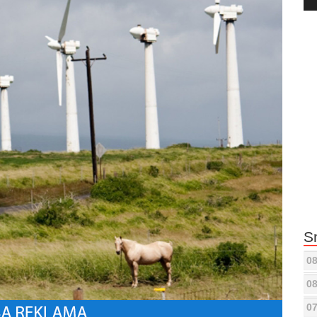
Pla
S
08
08
07