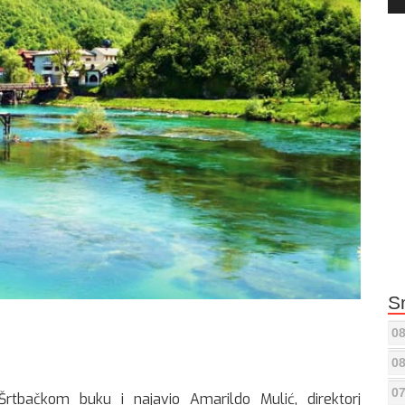
Pla
S
08
08
07
rtbačkom buku i najavio Amarildo Mulić, direktorj