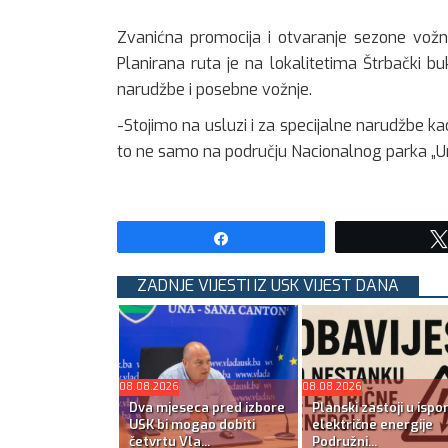
Zvanićna promocija i otvaranje sezone vožnj
Planirana ruta je na lokalitetima Štrbački b
narudžbe i posebne vožnje.
-Stojimo na usluzi i za specijalne narudžbe ka
to ne samo na području Nacionalnog parka „Un
Share
ZADNJE VIJESTI IZ USK VIJEST DANA
08.08.2026
08.08.2026
Dva mjeseca pred izbore
Planski zastoji u ispo
USK bi mogao dobiti
električne energije
četvrtu Vla...
Podružni...