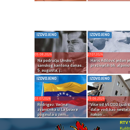
IZDVOJENO
IZDVOJENO
05.08.2026
27.07.2026
Na području Unsko-
Haris Adilović jedan j
sanskog kantona danas ,
preživjelih bh. alpinis
5. augusta, j...
...
IZDVOJENO
IZDVOJENO
03.07.2026
29.06.2026
Rodrigez: Većina
Više od 45.000 ljudi s
zvaničnika iz La Gvaire
dalje vodi kao nestal
poginula u zem...
nakon ...
RTV 
Kuliš