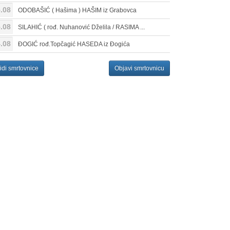
.08
ODOBAŠIĆ ( Hašima ) HAŠIM iz Grabovca
.08
SILAHIĆ ( rođ. Nuhanović Dželila / RASIMA ...
.08
ĐOGIĆ rođ.Topčagić HASEDA iz Đogića
idi smrtovnice
Objavi smrtovnicu