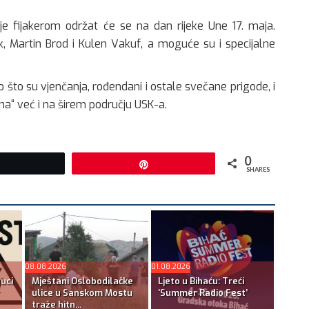
e fijakerom održat će se na dan rijeke Une 17. maja.
uk, Martin Brod i Kulen Vakuf, a moguće su i specijalne
o što su vjenčanja, rođendani i ostale svečane prigode, i
a“ već i na širem području USK-a.
0
Tweet
Pin
SHARES
08.08.2026
01.08.2026
ruci
Mještani Oslobodilačke
Ljeto u Bihaću: Treći
ulice u Sanskom Mostu
‘Summer Radio Fest’
traže hitn...