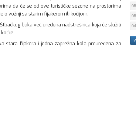
arima da će se od ove turističke sezone na prostorima
05
e o vožnji sa starim fijakerom ili kočijom.
05
 Štbačkog buka već uređena nadstrešnica koja će služiti
04
 kočije.
V
dva stara fijakera i jedna zaprežna kola preuređena za