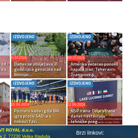
IZDVOJENO
IZDVOJENO
11.07.2026
09.07.2026
e od
Danas se obilježava 31.
Amerika večeras ponovo
ta s
godišnjica genocida nad
napala Iran; Teheran:
Bošnjac...
Trampove p...
IZDVOJENO
IZDVOJENO
25.06.2026
22.06.2026
e i
Poznato kada i gdje BiH
MSP Irana: Dvije strane
o
igra protiv SAD-a u
danas nastavljaju
nokaut fazi...
tehničke preg...
VT ROYAL d.o.o.
Brzi linkovi:
te 2, 77230 Velika Kladuša