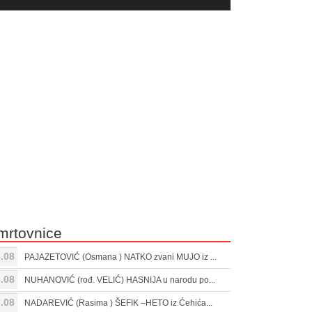
yer
Gore/Dole
ili
strelice
smanjivanje
za
tona.
pojačavanje
ili
smanjivanje
tona.
mrtovnice
.08
PAJAZETOVIĆ (Osmana ) NATKO zvani MUJO iz ...
.08
NUHANOVIĆ (rođ. VELIĆ) HASNIJA u narodu po...
.08
NADAREVIĆ (Rasima ) ŠEFIK –HETO iz Ćehića...