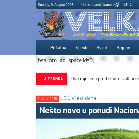
33° C
Sunday, 9. August 2026.
Unsko-sanski kanton
Početna
Vijesti
Svijet
Region
[bsa_pro_ad_space id=9]
U TRENDU
USK
,
Vijest dana
2. Maja. 2015.
Nešto novo u ponudi Nacion