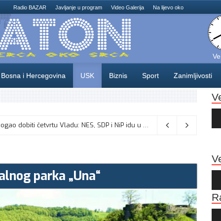
Radio BAZAR
Javljanje u program
Video Galerija
Na lijevo oko
Ve
Bosna i Hercegovina
USK
Biznis
Sport
Zanimljivosti
V
Au
Pla
Odlične vijesti za naše košarkaše! Nijedan NBA igrač iz Litvanije ne želi igrati protiv BiH
Dva mjeseca pred izbore USK bi mogao dobiti četvrtu Vladu: NES, SDP i NiP idu u opoziciju, sjednica u ponedjeljak?
08/08/2026
Ve
alnog parka „Una“
Au
Pla
R
Au