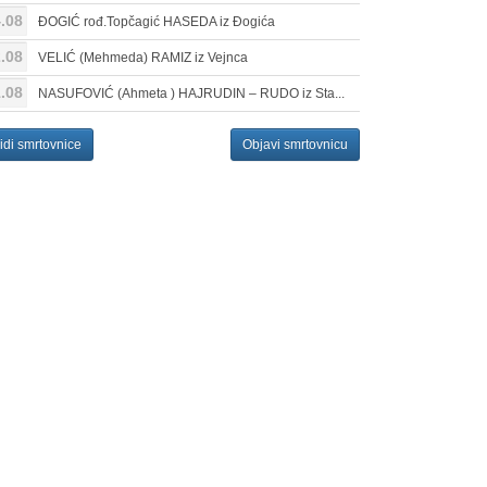
.08
ĐOGIĆ rođ.Topčagić HASEDA iz Đogića
.08
VELIĆ (Mehmeda) RAMIZ iz Vejnca
.08
NASUFOVIĆ (Ahmeta ) HAJRUDIN – RUDO iz Sta...
idi smrtovnice
Objavi smrtovnicu