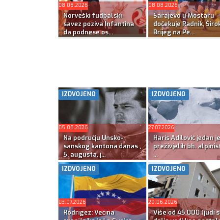
08.08.2026
08.08.2026
Norveški fudbalski
Sarajevo u Mostaru
savez poziva Infantina
dočekuje Radnik, Širok
da podnese os...
Brijeg na Pe...
IZDVOJENO
IZDVOJENO
05.08.2026
27.07.2026
Na području Unsko-
Haris Adilović jedan j
sanskog kantona danas ,
preživjelih bh. alpinis
5. augusta, j...
...
IZDVOJENO
IZDVOJENO
03.07.2026
29.06.2026
Rodrigez: Većina
Više od 45.000 ljudi s