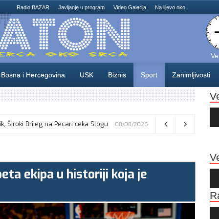
Radio BAZAR
Javljanje u program
Video Galerija
Na lijevo oko
Ve
Bosna i Hercegovina
USK
Biznis
Sport
Zanimljivosti
V
Au
Pla
dnosti UN kao “pravi put ka bezbednosti”
ik, Široki Brijeg na Pecari čeka Slogu
08/08/2026
08/08/2026
Ve
eta ekipa u historiji koja je
Au
Pla
R
Au