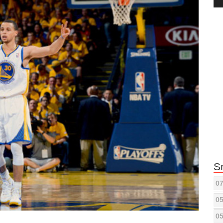
Pla
S
07
05
05