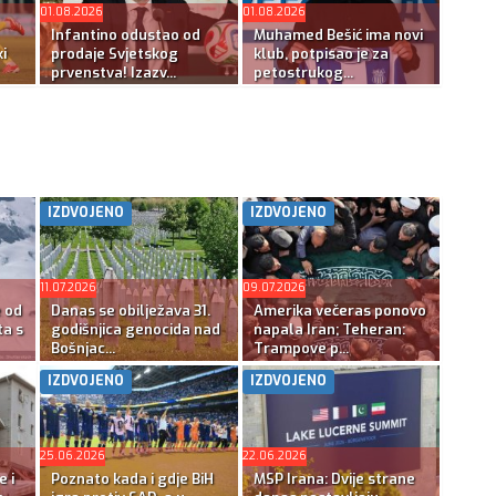
01.08.2026
01.08.2026
Infantino odustao od
Muhamed Bešić ima novi
i
prodaje Svjetskog
klub, potpisao je za
prvenstva! Izazv...
petostrukog...
IZDVOJENO
IZDVOJENO
11.07.2026
09.07.2026
e od
Danas se obilježava 31.
Amerika večeras ponovo
ta s
godišnjica genocida nad
napala Iran; Teheran:
Bošnjac...
Trampove p...
IZDVOJENO
IZDVOJENO
25.06.2026
22.06.2026
e i
Poznato kada i gdje BiH
MSP Irana: Dvije strane