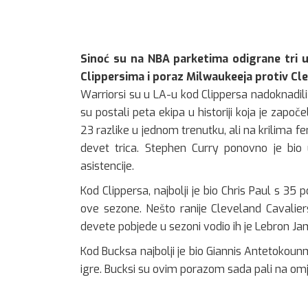
Sinoć su na NBA parketima odigrane tri 
Clippersima i poraz Milwaukeeja protiv Cl
Warriorsi su u LA-u kod Clippersa nadoknadili
su postali peta ekipa u historiji koja je započ
23 razlike u jednom trenutku, ali na krilima 
devet trica. Stephen Curry ponovno je bio
asistencije.
Kod Clippersa, najbolji je bio Chris Paul s 35
ove sezone. Nešto ranije Cleveland Cavalier
devete pobjede u sezoni vodio ih je Lebron Ja
Kod Bucksa najbolji je bio Giannis Antetokounm
igre. Bucksi su ovim porazom sada pali na omj