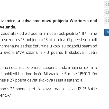
04
02
utakmice, a izdvajamo novu pobjedu Warriorsa nad
01
evelanda.
V
 zaostatak od 23 poena minusa i pobijedili 124:117. Time
ela sezonu s 13 pobjeda u 13 utakmica. Clippersi su imali
fenomenalne zadnje četvrtine u kojoj su pogodili osam od
 u svom MVP izdanju s 40 poena, 11 skokova i četiri
 poena i osam asistencija. Clippersi sada imaju omjer 6-5
si pobijedili su kod kuće Milwaukee Buckse 115:100. Do
mes s 27 poena devet skokova i šest asistencija.
po s 33 poena i pet skokova. Imao je sjajan 12-15 šut iz
er 5-7.