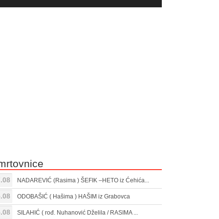
yer
Gore/Dole
ili
strelice
smanjivanje
za
tona.
pojačavanje
ili
smanjivanje
tona.
mrtovnice
.08
NADAREVIĆ (Rasima ) ŠEFIK –HETO iz Ćehića...
.08
ODOBAŠIĆ ( Hašima ) HAŠIM iz Grabovca
.08
SILAHIĆ ( rođ. Nuhanović Dželila / RASIMA ...