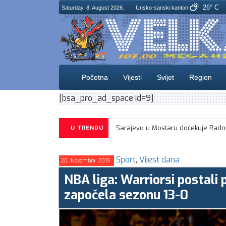
26° C
Saturday, 8. August 2026.
Unsko-sanski kanton
Početna
Vijesti
Svijet
Region
[bsa_pro_ad_space id=9]
Jemen pozdravio stav Saveta bezbe
Sarajevo u Mostaru dočekuje Radn
U TRENDU
Sport
,
Vijest dana
20. Novembra. 2015.
NBA liga: Warriorsi postali p
započela sezonu 13-0