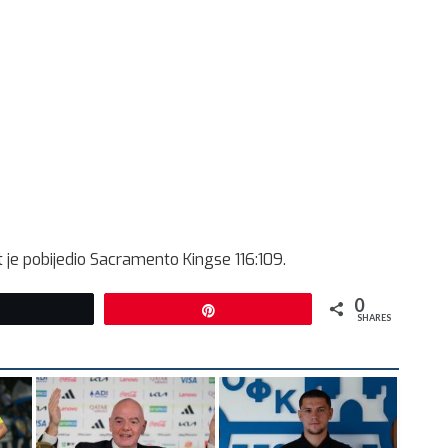
t je pobijedio Sacramento Kingse 116:109.
0
Tweet
Pin
SHARES