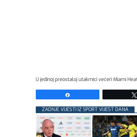
U jedinoj preostaloj utakmici večeri Miami Hea
Share
ZADNJE VIJESTI IZ SPORT VIJEST DANA