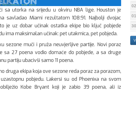
02
 sa utorka na srijedu u okviru NBA lige. Houston je
01
savladao Miami rezultatom 108:91. Najbolji dvojac
o je uz dobar učinak ostatka ekipe bio ključ pobjede
30
du ima maksimalan učinak: pet utakmica, pet pobjeda.
V
u sezone muči i pruža neuvjerljive partije. Novi poraz
d je sa 27 poena vodio domaće do pobjede, a sa druge
nu partiju ubacivši samo 11 poena.
o druga ekipa koja ove sezone reda poraz za porazom,
 uzastopnu pobjedu. Lakersi su od Phoenixa na svom
obilježio Kobe Bryant koji je zabio 39 poena, ali iz