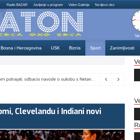
Radio BAZAR
Javljanje u program
Video Galerija
Na lijevo oko
Ve
Bosna i Hercegovina
USK
Biznis
Sport
Zanimljivosti
V
Au
Pla
Vance kaže da će pregovori s Iranom potrajati, odbacio navode o sukobu s Netanyahuom
06/08/2026
Ve
mi, Clevelandu i Indiani novi
Au
Pla
R
Au