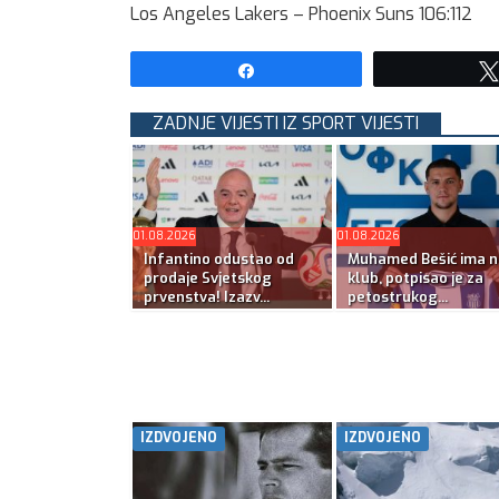
Los Angeles Lakers – Phoenix Suns 106:112
Share
ZADNJE VIJESTI IZ SPORT VIJESTI
01.08.2026
01.08.2026
Infantino odustao od
Muhamed Bešić ima n
prodaje Svjetskog
klub, potpisao je za
prvenstva! Izazv...
petostrukog...
IZDVOJENO
IZDVOJENO