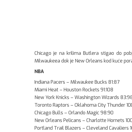
Chicago je na krilima Butlera stigao do po
Milwaukeea dok je New Orleans kod kuće pora
NBA
Indiana Pacers – Milwaukee Bucks 81:87
Miami Heat – Houston Rockets 91:108
New York Knicks – Washington Wizards 83:9
Toronto Raptors – Oklahoma City Thunder 10
Chicago Bulls – Orlando Magic 98:90
New Orleans Pelicans – Charlotte Hornets 100
Portland Trail Blazers – Cleveland Cavaliers 