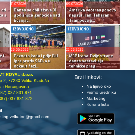
11.07.2026
09.07.2026
e od
Danas se obilježava 31.
Amerika večeras ponovo
ta s
godišnjica genocida nad
napala Iran; Teheran:
Bošnjac...
Trampove p...
IZDVOJENO
IZDVOJENO
25.06.2026
22.06.2026
e i
Poznato kada i gdje BiH
MSP Irana: Dvije strane
o
igra protiv SAD-a u
danas nastavljaju
nokaut fazi...
tehničke preg...
VT ROYAL d.o.o.
Brzi linkovi:
te 2, 77230 Velika Kladuša
Na lijevo oko
 i Hercegovina
Pismo uredniku
87) 037 831 871
Marketing
87) 037 831 872
Kursna lista
il
eting.velkaton@gmail.com