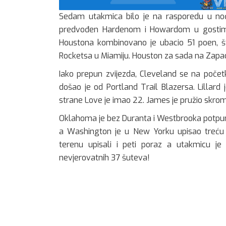
Sedam utakmica bilo je na rasporedu u noći
predvođen Hardenom i Howardom u gostima 
Houstona kombinovano je ubacio 51 poen, št
Rocketsa u Miamiju. Houston za sada na Zapa
Iako prepun zvijezda, Cleveland se na početk
došao je od Portland Trail Blazersa. Lillar
strane Love je imao 22. James je pružio skrom
Oklahoma je bez Duranta i Westbrooka potpun
a Washington je u New Yorku upisao treću
terenu upisali i peti poraz a utakmicu je 
nevjerovatnih 37 šuteva!