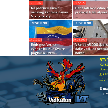
05.08.2026
27.07.2026
Na području Unsko-
Haris Adilović jedan j
sanskog kantona danas ,
preživjelih bh. alpinis
5. augusta, j...
...
IZDVOJENO
IZDVOJENO
03.07.2026
29.06.2026
Rodrigez: Većina
Više od 45.000 ljudi s
zvaničnika iz La Gvaire
dalje vodi kao nestal
poginula u zem...
nakon ...
RTV 
Kuliš
Bosna
T:
(+3
F:
(+3
E-ma
mark