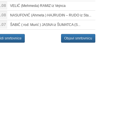
.08
VELIĆ (Mehmeda) RAMIZ iz Vejnca
.08
NASUFOVIĆ (Ahmeta ) HAJRUDIN – RUDO iz Sta...
.07
ŠABIĆ ( rođ. Murić ) JASNA iz ŠUMATCA (S...
idi smrtovnice
Objavi smrtovnicu