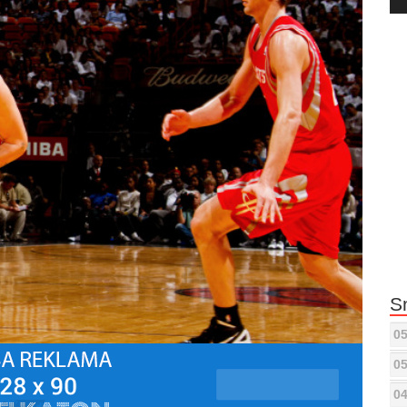
Pla
S
05
05
04