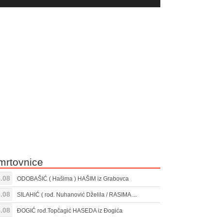
yer
Gore/Dole
ili
strelice
smanjivanje
za
tona.
pojačavanje
ili
smanjivanje
tona.
mrtovnice
.08
ODOBAŠIĆ ( Hašima ) HAŠIM iz Grabovca
.08
SILAHIĆ ( rođ. Nuhanović Dželila / RASIMA ...
.08
ĐOGIĆ rođ.Topčagić HASEDA iz Đogića