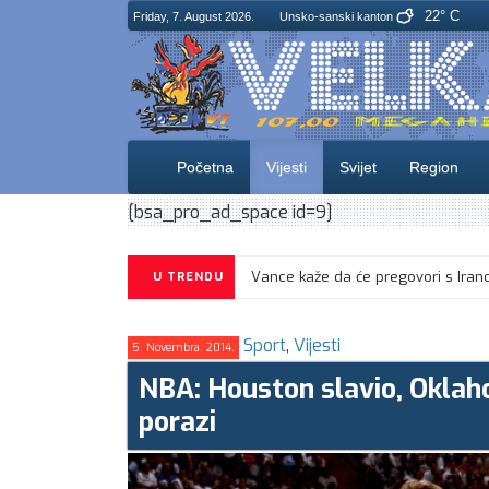
22° C
Friday, 7. August 2026.
Unsko-sanski kanton
Početna
Vijesti
Svijet
Region
[bsa_pro_ad_space id=9]
U TRENDU
Sport
,
Vijesti
5. Novembra. 2014.
NBA: Houston slavio, Oklaho
porazi