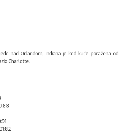
bjede nad Orlandom, Indiana je kod kuće poražena od
zio Charlotte.
8
0:88
:91
101:82