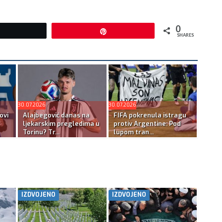
0
Tweet
Pin
SHARES
30.07.2026
30.07.2026
ovi
Alajbegović danas na
FIFA pokrenula istragu
ljekarskim pregledima u
protiv Argentine: Pod
Torinu? Tr...
lupom tran...
IZDVOJENO
IZDVOJENO