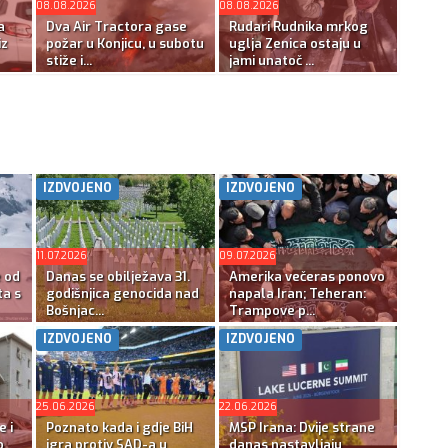
08.08.2026
08.08.2026
a
Dva Air Tractora gase
Rudari Rudnika mrkog
iz
požar u Konjicu, u subotu
uglja Zenica ostaju u
stiže i...
jami unatoč ...
IZDVOJENO
IZDVOJENO
11.07.2026
09.07.2026
e od
Danas se obilježava 31.
Amerika večeras ponovo
ta s
godišnjica genocida nad
napala Iran; Teheran:
Bošnjac...
Trampove p...
IZDVOJENO
IZDVOJENO
25.06.2026
22.06.2026
e i
Poznato kada i gdje BiH
MSP Irana: Dvije strane
o
igra protiv SAD-a u
danas nastavljaju