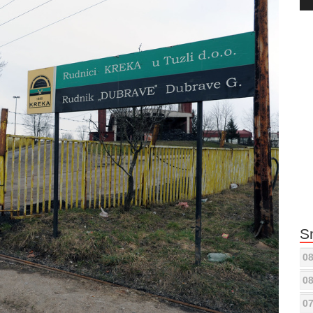
Pla
S
08
08
07