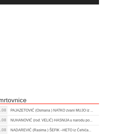
yer
Gore/Dole
ili
strelice
smanjivanje
za
tona.
pojačavanje
ili
smanjivanje
tona.
mrtovnice
.08
PAJAZETOVIĆ (Osmana ) NATKO zvani MUJO iz ...
.08
NUHANOVIĆ (rođ. VELIĆ) HASNIJA u narodu po...
.08
NADAREVIĆ (Rasima ) ŠEFIK –HETO iz Ćehića...