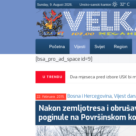
32° C
Sunday, 9. August 2026.
Unsko-sanski kanton
Početna
Vijesti
Svijet
Region
[bsa_pro_ad_space id=9]
U TRENDU
Bosna i Hercegovina
,
Vijest dan
22. Februara. 2015.
Nakon zemljotresa i obrušav
poginule na Površinskom k