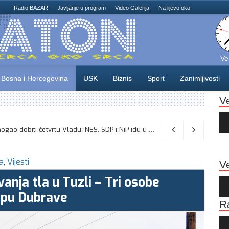
Radio BAZAR
Javljanje u program
Video Galerija
Na lijevo oko
Ve
Bosna i Hercegovina
USK
Biznis
Sport
Zanimljivosti
V
Au
Pla
Odlične vijesti za naše košarkaše! Nijedan NBA igrač iz Litvanije ne želi igrati protiv BiH
Dva mjeseca pred izbore USK bi mogao dobiti četvrtu Vladu: NES, SDP i NiP idu u opoziciju, sjednica u ponedjeljak?
08/08/2026
a
,
Vijesti
Ve
anja tla u Tuzli – Tri osobe
Au
Pla
opu Dubrave
R
Au