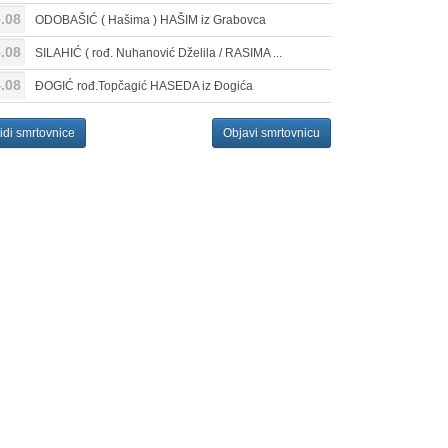
.08
ODOBAŠIĆ ( Hašima ) HAŠIM iz Grabovca
.08
SILAHIĆ ( rođ. Nuhanović Dželila / RASIMA ...
.08
ĐOGIĆ rođ.Topčagić HASEDA iz Đogića
idi smrtovnice
Objavi smrtovnicu