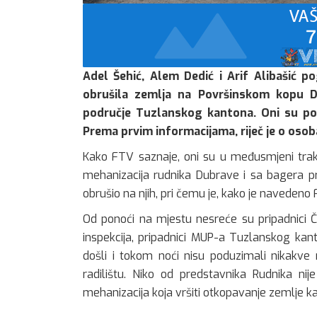
Adel Šehić, Alem Dedić i Arif Alibašić po
obrušila zemlja na Površinskom kopu D
područje Tuzlanskog kantona. Oni su pogi
Prema prvim informacijama, riječ je o oso
Kako FTV saznaje, oni su u međusmjeni trakto
mehanizacija rudnika Dubrave i sa bagera pr
obrušio na njih, pri čemu je, kako je navedeno 
Od ponoći na mjestu nesreće su pripadnici 
inspekcija, pripadnici MUP-a Tuzlanskog kanto
došli i tokom noći nisu poduzimali nikakve 
radilištu. Niko od predstavnika Rudnika nij
mehanizacija koja vršiti otkopavanje zemlje kak