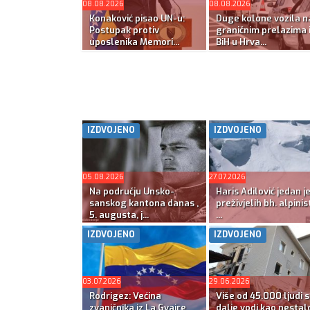
08.08.2026
08.08.2026
Konaković pisao UN-u:
Duge kolone vozila n
Postupak protiv
graničnim prelazima 
uposlenika Memori...
BiH u Hrva...
IZDVOJENO
IZDVOJENO
05.08.2026
27.07.2026
Na području Unsko-
Haris Adilović jedan j
sanskog kantona danas ,
preživjelih bh. alpinis
5. augusta, j...
...
IZDVOJENO
IZDVOJENO
03.07.2026
29.06.2026
Rodrigez: Većina
Više od 45.000 ljudi s
zvaničnika iz La Gvaire
dalje vodi kao nestal