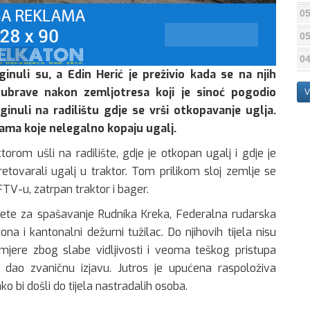
05
05
04
ginuli su, a Edin Herić je preživio kada se na njih
ubrave nakon zemljotresa koji je sinoć pogodio
V
nuli na radilištu gdje se vrši otkopavanje uglja.
bama koje nelegalno kopaju ugalj.
rom ušli na radilište, gdje je otkopan ugalj i gdje je
etovarali ugalj u traktor. Tom prilikom sloj zemlje se
FTV-u, zatrpan traktor i bager.
Čete za spašavanje Rudnika Kreka, Federalna rudarska
na i kantonalni dežurni tužilac. Do njihovih tijela nisu
mjere zbog slabe vidljivosti i veoma teškog pristupa
e dao zvaničnu izjavu. Jutros je upućena raspoloživa
o bi došli do tijela nastradalih osoba.