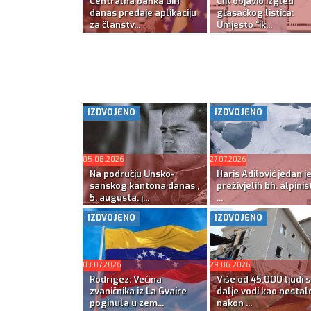
Centralna banka BiH
CIK objavio izgled
danas predaje aplikaciju
glasačkog listića:
za članstv...
Umjesto “ik...
IZDVOJENO
IZDVOJENO
05.08.2026
27.07.2026
Na području Unsko-
Haris Adilović jedan j
sanskog kantona danas ,
preživjelih bh. alpinis
5. augusta, j...
...
IZDVOJENO
IZDVOJENO
03.07.2026
29.06.2026
Rodrigez: Većina
Više od 45.000 ljudi s
zvaničnika iz La Gvaire
dalje vodi kao nestal
poginula u zem...
nakon ...