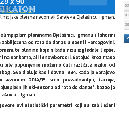
02
01
olimpijske planine nadomak Sarajeva, Bjelašnicu i Igman,
30
olimpijskim planinama Bjelašnici, Igmanu i Jahorini
V
 zabilježena od rata do danas u Bosni i Hercegovini.
spomenute planine koje nikada nisu izgledale ljepše.
ni na sankama, ali i snowborderi. Šetajući kroz mase
su bile popunjenije možemo čuti različite jezike, od
og. Sve djeluje kao i davne 1984. kada je Sarajevo
ki-sezonom 2014/15 smo prezadovoljni, tačnije,
ajuspješnijih ski-sezona od rata do danas”, kazao je
elašnica – Igman.
vore svi statistički parametri koji su zabilježeni