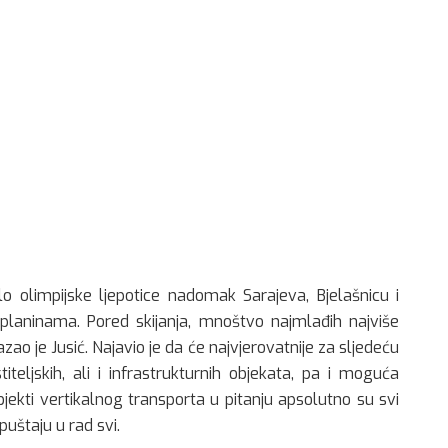
o olimpijske ljepotice nadomak Sarajeva, Bjelašnicu i
h. planinama. Pored skijanja, mnoštvo najmlađih najviše
ao je Jusić. Najavio je da će najvjerovatnije za sljedeću
iteljskih, ali i infrastrukturnih objekata, pa i moguća
jekti vertikalnog transporta u pitanju apsolutno su svi
uštaju u rad svi.