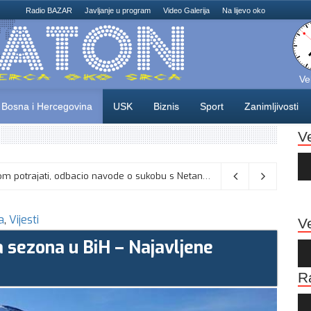
Radio BAZAR
Javljanje u program
Video Galerija
Na lijevo oko
Ve
Bosna i Hercegovina
USK
Biznis
Sport
Zanimljivosti
V
Au
Pla
Vance kaže da će pregovori s Iranom potrajati, odbacio navode o sukobu s Netanyahuom
06/08/2026
a
,
Vijesti
Ve
a sezona u BiH – Najavljene
Au
Pla
R
Au