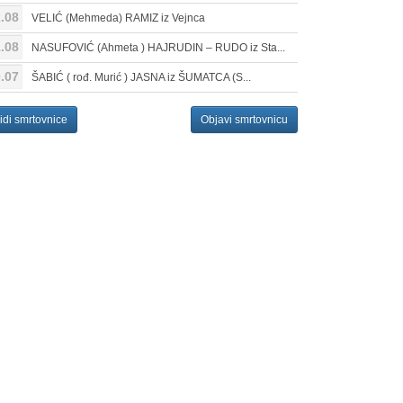
.08
VELIĆ (Mehmeda) RAMIZ iz Vejnca
.08
NASUFOVIĆ (Ahmeta ) HAJRUDIN – RUDO iz Sta...
.07
ŠABIĆ ( rođ. Murić ) JASNA iz ŠUMATCA (S...
idi smrtovnice
Objavi smrtovnicu