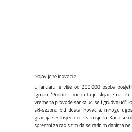
Najavljene inovacije
U januaru je više od 200.000 osoba posjetil
Igman. “Prioritet prioriteta je skijanje na b
vremena provode sankajući se i grudvajući”, kaz
ski-sezonu biti dosta inovacija, mnogo ugost
gradnja šestosjeda i četverosjeda. Kada su ob
spremni za rad s tim da se radnim danima ne p