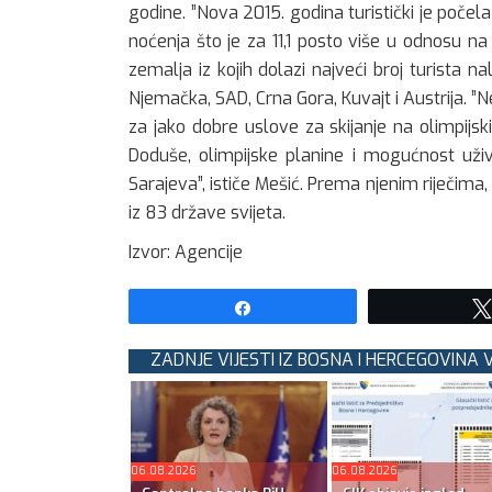
godine. ”Nova 2015. godina turistički je poče
noćenja što je za 11,1 posto više u odnosu na 
zemalja iz kojih dolazi najveći broj turista na
Njemačka, SAD, Crna Gora, Kuvajt i Austrija. 
za jako dobre uslove za skijanje na olimpijsk
Doduše, olimpijske planine i mogućnost uživ
Sarajeva”, ističe Mešić. Prema njenim riječima,
iz 83 države svijeta.
Izvor: Agencije
Share
ZADNJE VIJESTI IZ BOSNA I HERCEGOVINA 
06.08.2026
06.08.2026