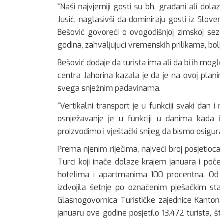
“Naši najvjerniji gosti su bh. građani ali dolaz
Jusić, naglasivši da dominiraju gosti iz Slove
Bešović govoreći o ovogodišnjoj zimskoj sez
godina, zahvaljujući vremenskih prilikama, bol
Bešović dodaje da turista ima ali da bi ih mogl
centra Jahorina kazala je da je na ovoj plani
svega snježnim padavinama.
“Vertikalni transport je u funkciji svaki dan
osnježavanje je u funkciji u danima kad
proizvodimo i vještački snijeg da bismo osigural
Prema njenim riječima, najveći broj posjetioca d
Turci koji inače dolaze krajem januara i po
hotelima i apartmanima 100 procentna. Od sa
izdvojila šetnje po označenim pješačkim st
Glasnogovornica Turističke zajednice Kanton
januaru ove godine posjetilo 13.472 turista, 