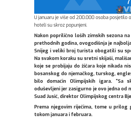
U januaru je više od 200.000 osoba posjetilo 
hoteli su skroz popunjeni.
Nakon poprilično loših zimskih sezona na 
prethodnih godina, ovogodišnja je najbolja
Snijeg i veliki broj turista obogatili su 
Na svakom koraku su sretni skijaši, mališa
koje se probijaju do žičara koje nikada ni
bosanskog do njemačkog, turskog, englesk
bilo domaćin Olimpijskih igara. “Sa s
oduševljeni jer zasigurno je ovo jedna od n
Suad Jusić, direktor Olimpijskog centra Bj
Prema njegovim riječima, tome u prilog go
tokom januara i februara.