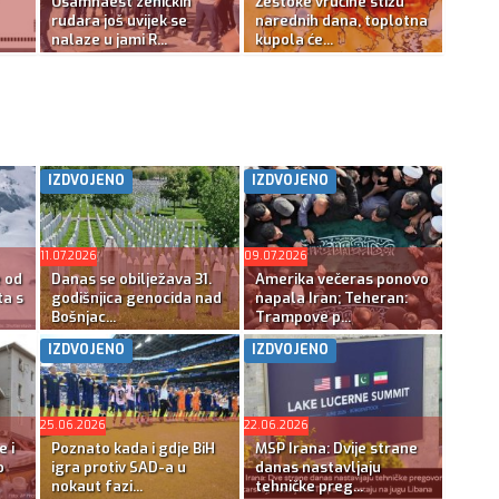
Osamnaest zeničkih
Žestoke vrućine stižu
rudara još uvijek se
narednih dana, toplotna
nalaze u jami R...
kupola će...
IZDVOJENO
IZDVOJENO
11.07.2026
09.07.2026
e od
Danas se obilježava 31.
Amerika večeras ponovo
ta s
godišnjica genocida nad
napala Iran; Teheran:
Bošnjac...
Trampove p...
IZDVOJENO
IZDVOJENO
25.06.2026
22.06.2026
e i
Poznato kada i gdje BiH
MSP Irana: Dvije strane
o
igra protiv SAD-a u
danas nastavljaju
nokaut fazi...
tehničke preg...