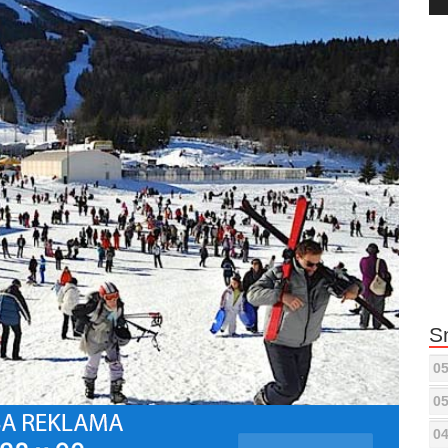
Pla
S
05
05
04