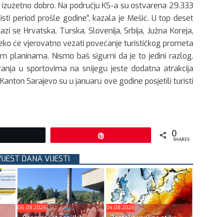
la izuzetno dobro. Na području KS-a su ostvarena 29.333
isti period prošle godine”, kazala je Mešić. U top deset
lazi se Hrvatska, Turska, Slovenija, Srbija, Južna Koreja,
”Neko će vjerovatno vezati povećanje turističkog prometa
im planinama. Nismo baš sigurni da je to jedini razlog.
anja u sportovima na snijegu jeste dodatna atrakcija
 Kanton Sarajevo su u januaru ove godine posjetili turisti
0
Tweet
Pin
SHARES
VIJEST DANA VIJESTI
06.08.2026
04.08.2026