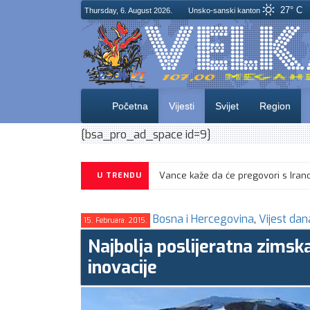
27° C
Thursday, 6. August 2026.
Unsko-sanski kanton
Početna
Vijesti
Svijet
Region
[bsa_pro_ad_space id=9]
U TRENDU
Bosna i Hercegovina
,
Vijest dan
15. Februara. 2015.
Najbolja poslijeratna zimsk
inovacije