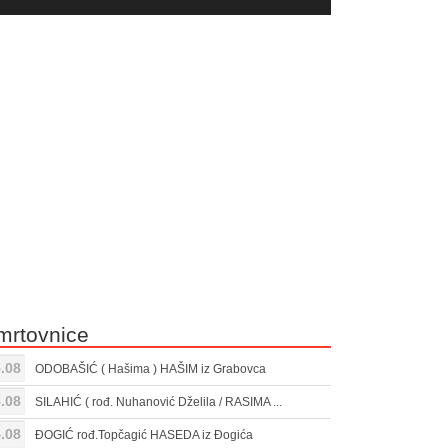
yer
Gore/Dole
ili
strelice
smanjivanje
za
tona.
pojačavanje
ili
smanjivanje
tona.
mrtovnice
.08
ODOBAŠIĆ ( Hašima ) HAŠIM iz Grabovca
.08
SILAHIĆ ( rođ. Nuhanović Dželila / RASIMA ...
.08
ĐOGIĆ rođ.Topčagić HASEDA iz Đogića