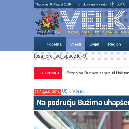
35° C
Thursday, 6. August 2026.
Unsko-sanski kanton
Početna
Vijesti
Svijet
Region
[bsa_pro_ad_space id=9]
Prizori sa Dunava zabrinuli i isk
U TRENDU
USK
,
Vijesti
27. Augusta. 2014.
Na području Bužima uhapšen 