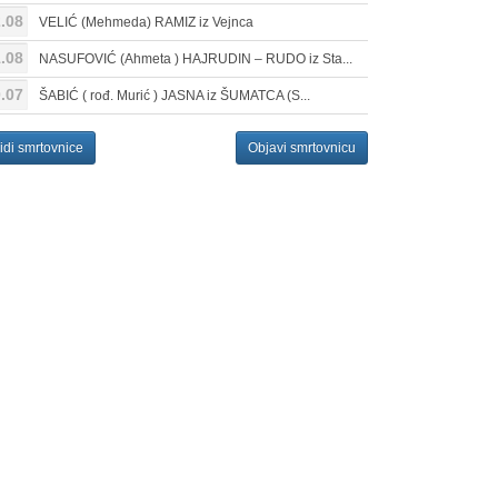
.08
VELIĆ (Mehmeda) RAMIZ iz Vejnca
.08
NASUFOVIĆ (Ahmeta ) HAJRUDIN – RUDO iz Sta...
.07
ŠABIĆ ( rođ. Murić ) JASNA iz ŠUMATCA (S...
idi smrtovnice
Objavi smrtovnicu