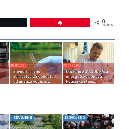
0
Tweet
Pin
SHARES
30.07.2026
30.07.2026
Zavod za javno
Uloženo 200.000 KM u
zdravstvo USK odustao
energetsku obnovu
od analiza vode, m...
Policijske stani...
IZDVOJENO
IZDVOJENO