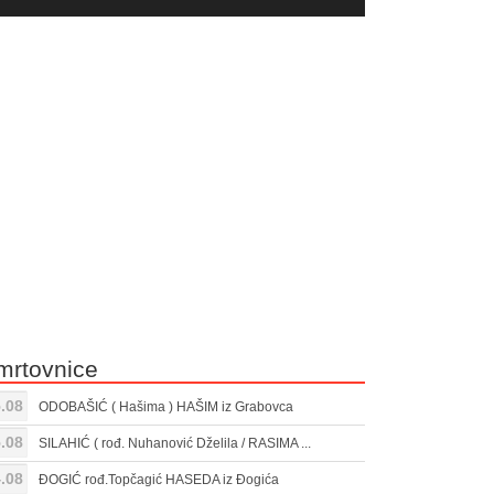
yer
Gore/Dole
ili
strelice
smanjivanje
za
tona.
pojačavanje
ili
smanjivanje
tona.
mrtovnice
.08
ODOBAŠIĆ ( Hašima ) HAŠIM iz Grabovca
.08
SILAHIĆ ( rođ. Nuhanović Dželila / RASIMA ...
.08
ĐOGIĆ rođ.Topčagić HASEDA iz Đogića