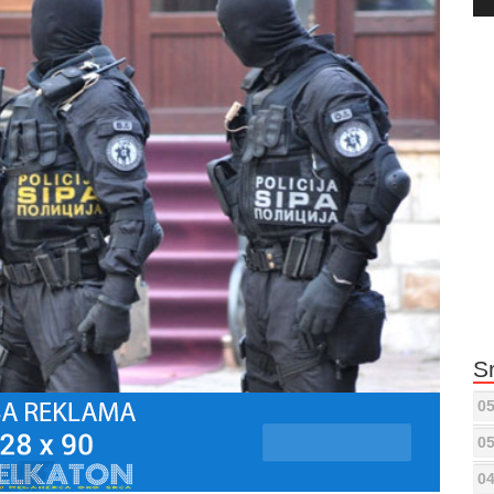
Pla
S
05
05
04