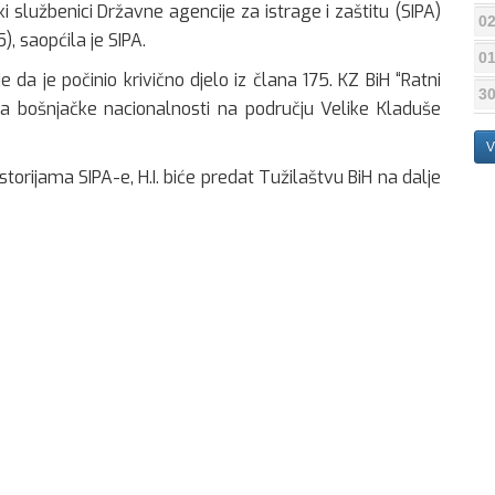
ki službenici Državne agencije za istrage i zaštitu (SIPA)
02
), saopćila je SIPA.
01
da je počinio krivično djelo iz člana 175. KZ BiH “Ratni
30
ama bošnjačke nacionalnosti na području Velike Kladuše
V
orijama SIPA-e, H.I. biće predat Tužilaštvu BiH na dalje