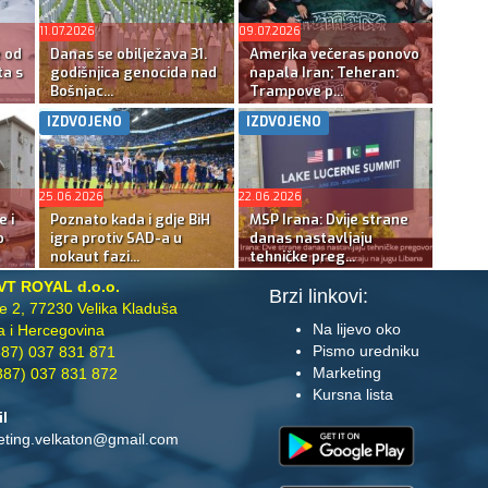
11.07.2026
09.07.2026
e od
Danas se obilježava 31.
Amerika večeras ponovo
ta s
godišnjica genocida nad
napala Iran; Teheran:
Bošnjac...
Trampove p...
IZDVOJENO
IZDVOJENO
25.06.2026
22.06.2026
e i
Poznato kada i gdje BiH
MSP Irana: Dvije strane
o
igra protiv SAD-a u
danas nastavljaju
nokaut fazi...
tehničke preg...
VT ROYAL d.o.o.
Brzi linkovi:
te 2, 77230 Velika Kladuša
Na lijevo oko
 i Hercegovina
Pismo uredniku
87) 037 831 871
Marketing
87) 037 831 872
Kursna lista
il
eting.velkaton@gmail.com