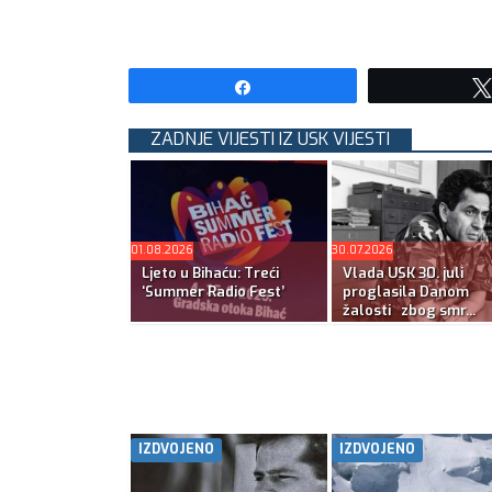
Share
ZADNJE VIJESTI IZ USK VIJESTI
01.08.2026
30.07.2026
Ljeto u Bihaću: Treći
Vlada USK 30. juli
‘Summer Radio Fest’
proglasila Danom
žalosti zbog smr...
IZDVOJENO
IZDVOJENO