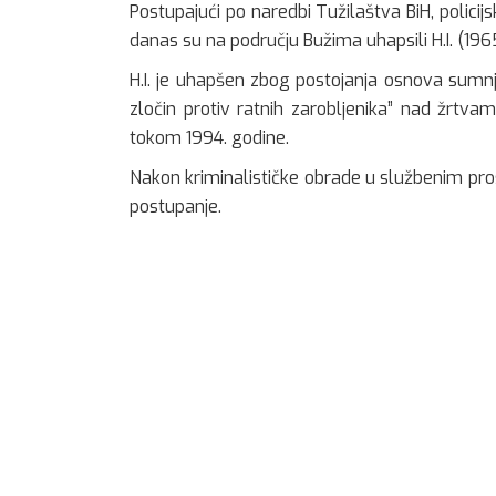
Postupajući po naredbi Tužilaštva BiH, policijs
danas su na području Bužima uhapsili H.I. (1965
H.I. je uhapšen zbog postojanja osnova sumnje 
zločin protiv ratnih zarobljenika” nad žrtv
tokom 1994. godine.
Nakon kriminalističke obrade u službenim prost
postupanje.