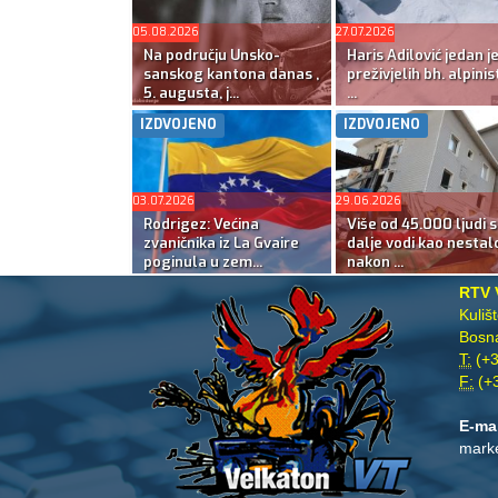
05.08.2026
27.07.2026
Na području Unsko-
Haris Adilović jedan j
sanskog kantona danas ,
preživjelih bh. alpinis
5. augusta, j...
...
IZDVOJENO
IZDVOJENO
03.07.2026
29.06.2026
Rodrigez: Većina
Više od 45.000 ljudi s
zvaničnika iz La Gvaire
dalje vodi kao nestal
poginula u zem...
nakon ...
RTV 
Kuliš
Bosna
T:
(+3
F:
(+3
E-ma
mark