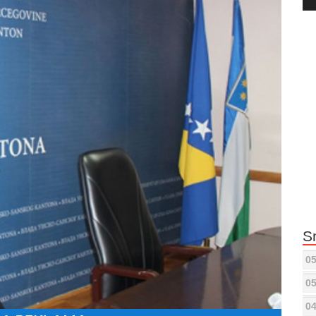
Pla
S
05
05
04