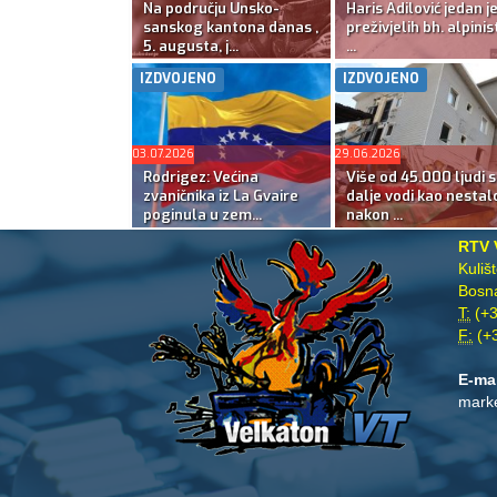
Na području Unsko-
Haris Adilović jedan j
sanskog kantona danas ,
preživjelih bh. alpinis
5. augusta, j...
...
IZDVOJENO
IZDVOJENO
03.07.2026
29.06.2026
Rodrigez: Većina
Više od 45.000 ljudi s
zvaničnika iz La Gvaire
dalje vodi kao nestal
poginula u zem...
nakon ...
RTV 
Kuliš
Bosna
T:
(+3
F:
(+3
E-ma
mark