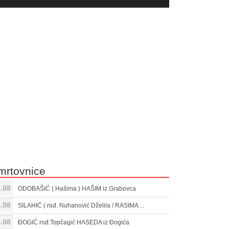
yer
Gore/Dole
ili
strelice
smanjivanje
za
tona.
pojačavanje
ili
smanjivanje
tona.
mrtovnice
.08
ODOBAŠIĆ ( Hašima ) HAŠIM iz Grabovca
.08
SILAHIĆ ( rođ. Nuhanović Dželila / RASIMA ...
.08
ĐOGIĆ rođ.Topčagić HASEDA iz Đogića