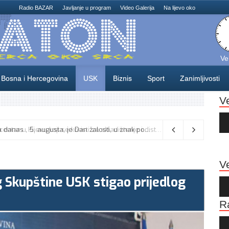
Radio BAZAR
Javljanje u program
Video Galerija
Na lijevo oko
Ve
Bosna i Hercegovina
USK
Biznis
Sport
Zanimljivosti
V
Au
Pla
Na području Unsko-sanskog kantona danas , 5. augusta, je Dan žalosti, u znak poštovanja prema liku i djelu generala Izeta Nanića,
Ve
 Skupštine USK stigao prijedlog
Au
Pla
R
Au