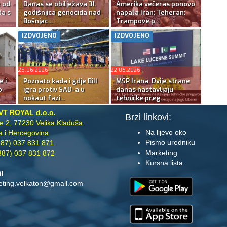
e od
Danas se obilježava 31.
Amerika večeras ponovo
ta s
godišnjica genocida nad
napala Iran; Teheran:
Bošnjac...
Trampove p...
IZDVOJENO
IZDVOJENO
25.06.2026
22.06.2026
e i
Poznato kada i gdje BiH
MSP Irana: Dvije strane
o
igra protiv SAD-a u
danas nastavljaju
nokaut fazi...
tehničke preg...
VT ROYAL d.o.o.
Brzi linkovi:
te 2, 77230 Velika Kladuša
Na lijevo oko
 i Hercegovina
Pismo uredniku
87) 037 831 871
Marketing
87) 037 831 872
Kursna lista
il
eting.velkaton@gmail.com