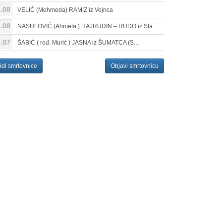
.08
VELIĆ (Mehmeda) RAMIZ iz Vejnca
.08
NASUFOVIĆ (Ahmeta ) HAJRUDIN – RUDO iz Sta...
.07
ŠABIĆ ( rođ. Murić ) JASNA iz ŠUMATCA (S...
idi smrtovnice
Objavi smrtovnicu