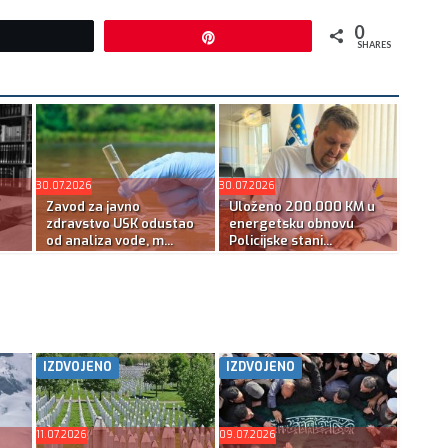
0
Tweet
Pin
SHARES
30.07.2026
30.07.2026
Zavod za javno
Uloženo 200.000 KM u
zdravstvo USK odustao
energetsku obnovu
od analiza vode, m...
Policijske stani...
IZDVOJENO
IZDVOJENO
11.07.2026
09.07.2026