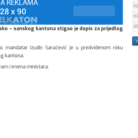
02
01
30
ko – sanskog kantona stigao je dopis za prijedlog
V
, mandatar Izudin Saračević je u predviđenom roku
og kantona.
vam i imena ministara: