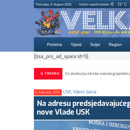
21° C
Thursday, 6. August 2026.
Unsko-sanski kanton
Početna
Vijesti
Svijet
Region
[bsa_pro_ad_space id=9]
U TRENDU
USK
,
Vijest dana
6. Februara. 2015.
Na adresu predsjedavajućeg
nove Vlade USK