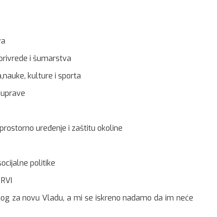
va
oprivrede i šumarstva
nauke, kulture i sporta
 uprave
prostorno uređenje i zaštitu okoline
ocijalne politike
 RVI
edlog za novu Vladu, a mi se iskreno nadamo da im neće