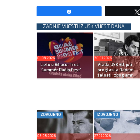
Share
ZADNJE VIJESTI IZ USK VIJEST DANA
01.08.2026
30.07.2026
Ljeto u Bihaću: Treći
Vlada USK 30. juli
‘Summer Radio Fest’
proglasila Danom
žalosti zbog smr...
IZDVOJENO
IZDVOJENO
05.08.2026
27.07.2026