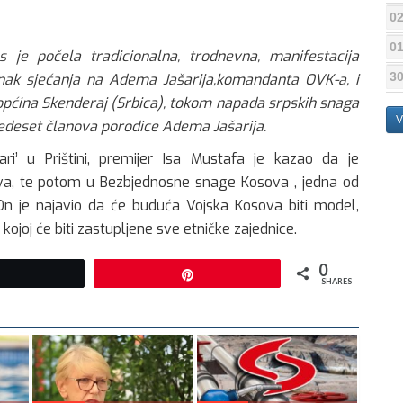
02
01
 je počela tradicionalna, trodnevna, manifestacija
30
znak sjećanja na Adema Jašarija,komandanta OVK-a, i
 općina Skenderaj (Srbica), tokom napada srpskih snaga
V
 pedeset članova porodice Adema Jašarija.
ri’ u Prištini, premijer Isa Mustafa je kazao da je
va, te potom u Bezbjednosne snage Kosova , jedna od
n je najavio da će buduća Vojska Kosova biti model,
 kojoj će biti zastupljene sve etničke zajednice.
0
Tweet
Pin
SHARES