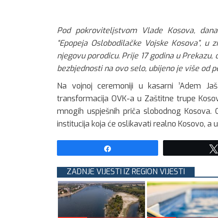
Pod pokroviteljstvom Vlade Kosova, danas
“Epopeja Oslobodilačke Vojske Kosova”, u 
njegovu porodicu. Prije 17 godina u Prekazu,
bezbjednosti na ovo selo, ubijeno je više od
Na vojnoj ceremoniji u kasarni ’Adem Jaša
transformacija OVK-a u Zaštitne trupe Koso
mnogih uspješnih priča slobodnog Kosova. O
institucija koja će oslikavati realno Kosovo, a u
Share
ZADNJE VIJESTI IZ REGION VIJESTI