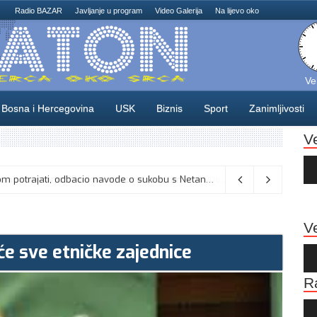
Radio BAZAR
Javljanje u program
Video Galerija
Na lijevo oko
Ve
Bosna i Hercegovina
USK
Biznis
Sport
Zanimljivosti
V
Au
Pla
Vance kaže da će pregovori s Iranom potrajati, odbacio navode o sukobu s Netanyahuom
06/08/2026
Ve
će sve etničke zajednice
Au
Pla
R
Au