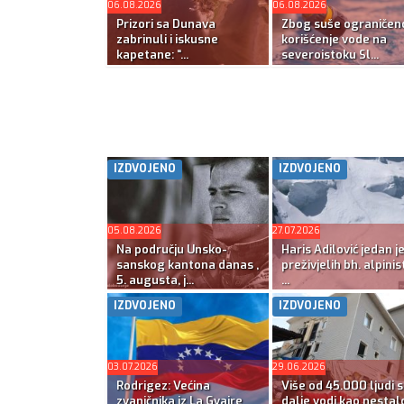
06.08.2026
06.08.2026
Prizori sa Dunava
Zbog suše ograničen
zabrinuli i iskusne
korišćenje vode na
kapetane: “...
severoistoku Sl...
IZDVOJENO
IZDVOJENO
05.08.2026
27.07.2026
Na području Unsko-
Haris Adilović jedan j
sanskog kantona danas ,
preživjelih bh. alpinis
5. augusta, j...
...
IZDVOJENO
IZDVOJENO
03.07.2026
29.06.2026
Rodrigez: Većina
Više od 45.000 ljudi s
zvaničnika iz La Gvaire
dalje vodi kao nestal