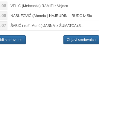
.08
VELIĆ (Mehmeda) RAMIZ iz Vejnca
.08
NASUFOVIĆ (Ahmeta ) HAJRUDIN – RUDO iz Sta...
.07
ŠABIĆ ( rođ. Murić ) JASNA iz ŠUMATCA (S...
idi smrtovnice
Objavi smrtovnicu