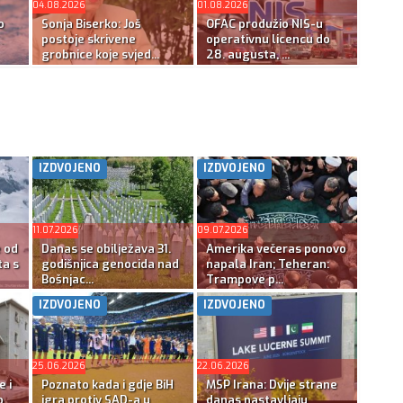
04.08.2026
01.08.2026
o
Sonja Biserko: Još
OFAC produžio NIS-u
postoje skrivene
operativnu licencu do
grobnice koje svjed...
28. augusta, ...
IZDVOJENO
IZDVOJENO
11.07.2026
09.07.2026
e od
Danas se obilježava 31.
Amerika večeras ponovo
ta s
godišnjica genocida nad
napala Iran; Teheran:
Bošnjac...
Trampove p...
IZDVOJENO
IZDVOJENO
25.06.2026
22.06.2026
e i
Poznato kada i gdje BiH
MSP Irana: Dvije strane
o
igra protiv SAD-a u
danas nastavljaju