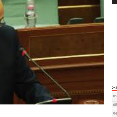
Pla
S
05
05
04