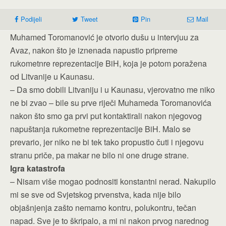
Podijeli
Tweet
Pin
Mail
Muhamed Toromanović je otvorio dušu u intervjuu za
Avaz, nakon što je iznenada napustio pripreme
rukometnre reprezentacije BiH, koja je potom poražena
od Litvanije u Kaunasu.
– Da smo dobili Litvaniju i u Kaunasu, vjerovatno me niko
ne bi zvao – bile su prve riječi Muhameda Toromanovića
nakon što smo ga prvi put kontaktirali nakon njegovog
napuštanja rukometne reprezentacije BiH. Malo se
prevario, jer niko ne bi tek tako propustio čuti i njegovu
stranu priče, pa makar ne bilo ni one druge strane.
Igra katastrofa
– Nisam više mogao podnositi konstantni nerad. Nakupilo
mi se sve od Svjetskog prvenstva, kada nije bilo
objašnjenja zašto nemamo kontru, polukontru, tečan
napad. Sve je to škripalo, a mi ni nakon prvog narednog