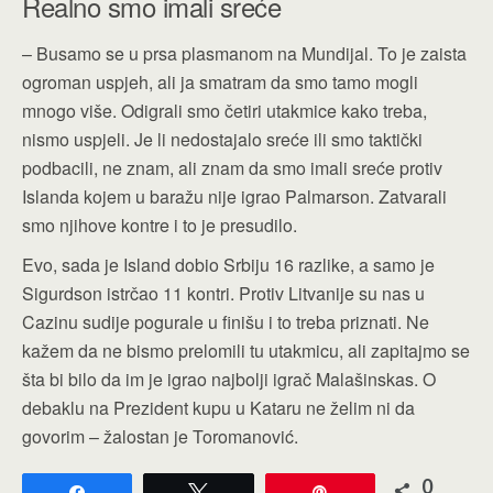
Realno smo imali sreće
– Busamo se u prsa plasmanom na Mundijal. To je zaista
ogroman uspjeh, ali ja smatram da smo tamo mogli
mnogo više. Odigrali smo četiri utakmice kako treba,
nismo uspjeli. Je li nedostajalo sreće ili smo taktički
podbacili, ne znam, ali znam da smo imali sreće protiv
Islanda kojem u baražu nije igrao Palmarson. Zatvarali
smo njihove kontre i to je presudilo.
Evo, sada je Island dobio Srbiju 16 razlike, a samo je
Sigurdson istrčao 11 kontri. Protiv Litvanije su nas u
Cazinu sudije pogurale u finišu i to treba priznati. Ne
kažem da ne bismo prelomili tu utakmicu, ali zapitajmo se
šta bi bilo da im je igrao najbolji igrač Malašinskas. O
debaklu na Prezident kupu u Kataru ne želim ni da
govorim – žalostan je Toromanović.
0
Share
Tweet
Pin