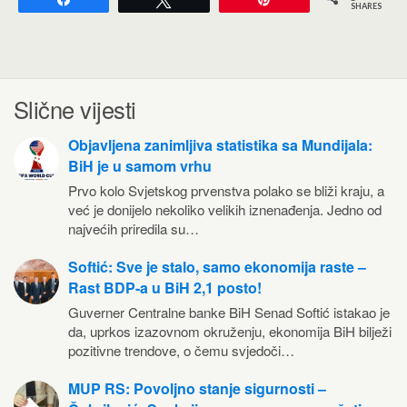
SHARES
Slične vijesti
Objavljena zanimljiva statistika sa Mundijala:
BiH je u samom vrhu
Prvo kolo Svjetskog prvenstva polako se bliži kraju, a
već je donijelo nekoliko velikih iznenađenja. Jedno od
najvećih priredila su…
Softić: Sve je stalo, samo ekonomija raste –
Rast BDP-a u BiH 2,1 posto!
Guverner Centralne banke BiH Senad Softić istakao je
da, uprkos izazovnom okruženju, ekonomija BiH bilježi
pozitivne trendove, o čemu svjedoči…
MUP RS: Povoljno stanje sigurnosti –