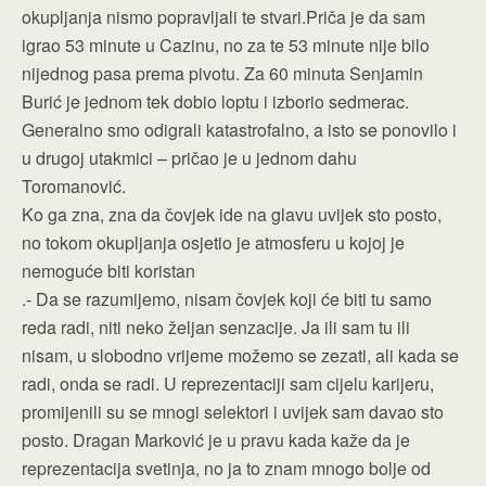
okupljanja nismo popravljali te stvari.Priča je da sam
igrao 53 minute u Cazinu, no za te 53 minute nije bilo
nijednog pasa prema pivotu. Za 60 minuta Senjamin
Burić je jednom tek dobio loptu i izborio sedmerac.
Generalno smo odigrali katastrofalno, a isto se ponovilo i
u drugoj utakmici – pričao je u jednom dahu
Toromanović.
Ko ga zna, zna da čovjek ide na glavu uvijek sto posto,
no tokom okupljanja osjetio je atmosferu u kojoj je
nemoguće biti koristan
.- Da se razumijemo, nisam čovjek koji će biti tu samo
reda radi, niti neko željan senzacije. Ja ili sam tu ili
nisam, u slobodno vrijeme možemo se zezati, ali kada se
radi, onda se radi. U reprezentaciji sam cijelu karijeru,
promijenili su se mnogi selektori i uvijek sam davao sto
posto. Dragan Marković je u pravu kada kaže da je
reprezentacija svetinja, no ja to znam mnogo bolje od