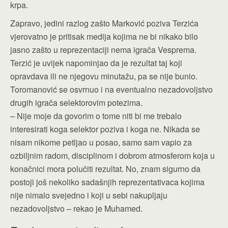
krpa.
Zapravo, jedini razlog zašto Marković poziva Terzića
vjerovatno je pritisak medija kojima ne bi nikako bilo
jasno zašto u reprezentaciji nema igrača Vesprema.
Terzić je uvijek napominjao da je rezultat taj koji
opravdava ili ne njegovu minutažu, pa se nije bunio.
Toromanović se osvrnuo i na eventualno nezadovoljstvo
drugih igrača selektorovim potezima.
– Nije moje da govorim o tome niti bi me trebalo
interesirati koga selektor poziva i koga ne. Nikada se
nisam nikome petljao u posao, samo sam vapio za
ozbiljnim radom, disciplinom i dobrom atmosferom koja u
konačnici mora polučiti rezultat. No, znam sigurno da
postoji još nekoliko sadašnjih reprezentativaca kojima
nije nimalo svejedno i koji u sebi nakupljaju
nezadovoljstvo – rekao je Muhamed.