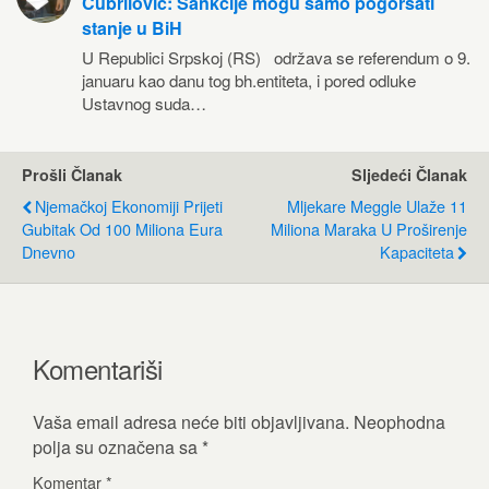
Čubrilović: Sankcije mogu samo pogoršati
stanje u BiH
U Republici Srpskoj (RS) održava se referendum o 9.
januaru kao danu tog bh.entiteta, i pored odluke
Ustavnog suda…
Prošli Članak
Sljedeći Članak
Njemačkoj Ekonomiji Prijeti
Mljekare Meggle Ulaže 11
Gubitak Od 100 Miliona Eura
Miliona Maraka U Proširenje
Dnevno
Kapaciteta
Komentariši
Vaša email adresa neće biti objavljivana.
Neophodna
polja su označena sa
*
Komentar
*