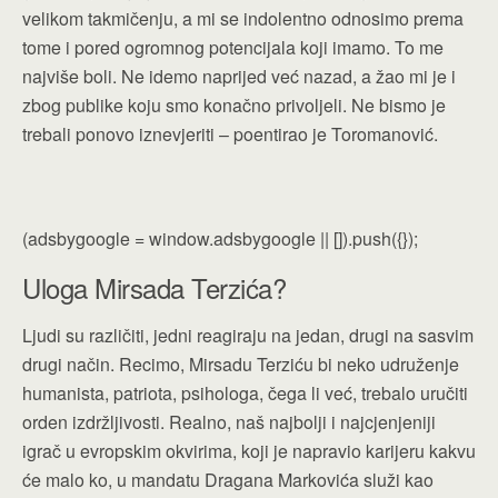
velikom takmičenju, a mi se indolentno odnosimo prema
tome i pored ogromnog potencijala koji imamo. To me
najviše boli. Ne idemo naprijed već nazad, a žao mi je i
zbog publike koju smo konačno privoljeli. Ne bismo je
trebali ponovo iznevjeriti – poentirao je Toromanović.
(adsbygoogle = window.adsbygoogle || []).push({});
Uloga Mirsada Terzića?
Ljudi su različiti, jedni reagiraju na jedan, drugi na sasvim
drugi način. Recimo, Mirsadu Terziću bi neko udruženje
humanista, patriota, psihologa, čega li već, trebalo uručiti
orden izdržljivosti. Realno, naš najbolji i najcjenjeniji
igrač u evropskim okvirima, koji je napravio karijeru kakvu
će malo ko, u mandatu Dragana Markovića služi kao