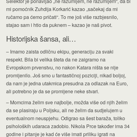
Selektor je ponavljao „ne razumijem, ne razumijem“, da bi
mi pomoćnik Zuhdija Korkarić kazao „sačekaj da mi
ručamo pa ćemo pričati“. To me još više razbjesnilo,
stajao sam i htio da puknem – kazao je naš pivot.
Historijska šansa, ali…
– Imamo zaista odličnu ekipu, generaciju za svaki
respekt. Bila bi velika šteta da ne zaigramo na
Evropskom prvenstvu, no nakon Katara ništa se nije
promijenilo. Još smo u fantastičnoj poziciji, nikad boljoj,
da nam je jedna utakmica presudna za odlazak na Euro,
ali potrebno je da se promijene neke stvari.
– Momcima želim sve najbolje, možda više od njih želim
da se plasiraju u Poljsku, ali ne želim da sudjelujem u
eventualnom neuspjehu. Odigrao sa šest baraža, toliko
psiholoških udaraca zadobio. Nikola Prce također ima 34
godine i pitanje je kad će više imati priliku igrati na