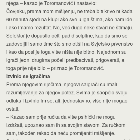
njega – kazao je Toromanović i nastavio:
Čovjeku, prema mom mišljenju, ne treba biti krivo ni kada
60 minuta sjedi na klupi ako sve u igri štima, ako nam ide
i ako imamo rezultat. No, već dugo neke stvari ne štimaju.
Selektor je dopustio očiti pad discipline, kao da smo se
zadovoljili samo time što smo otišli na Svjetsko prvenstvo
i kao da poslije toga više ništa nije bitno. Najednom su
igrači jedni drugima počeli predbacivati, prigovarati, a
toga prije nije bilo – priznao je Toromanović.
Izvinio se igračima
Prema njegovim riječima, njegovi saigrači su imali
razumijevanje za njegov potez. Svima je saopćio svoju
odluku i izvinio im se, ali, jednostavno, više nije mogao
ostati.
– Kazao sam prije ručka da više psihički ne mogu
izdržati, upoznao sam ih sa svojim stavom. Za ručkom
sam, također, rekao da neću promijeniti mišljenje.