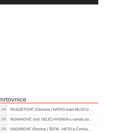
yer
Gore/Dole
ili
strelice
smanjivanje
za
tona.
pojačavanje
ili
smanjivanje
tona.
mrtovnice
.08
PAJAZETOVIĆ (Osmana ) NATKO zvani MUJO iz ...
.08
NUHANOVIĆ (rođ. VELIĆ) HASNIJA u narodu po...
.08
NADAREVIĆ (Rasima ) ŠEFIK –HETO iz Ćehića...