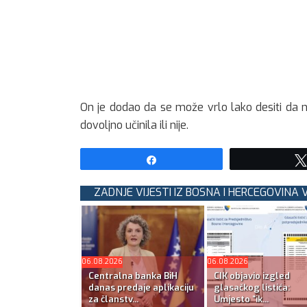
On je dodao da se može vrlo lako desiti da n
dovoljno učinila ili nije.
Share
ZADNJE VIJESTI IZ BOSNA I HERCEGOVINA 
06.08.2026
06.08.2026
Centralna banka BiH
CIK objavio izgled
danas predaje aplikaciju
glasačkog listića:
za članstv...
Umjesto “ik...