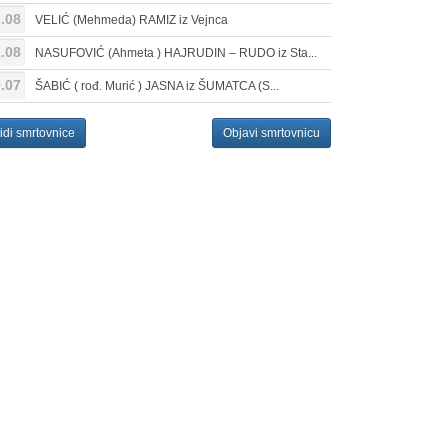
.08
VELIĆ (Mehmeda) RAMIZ iz Vejnca
.08
NASUFOVIĆ (Ahmeta ) HAJRUDIN – RUDO iz Sta...
.07
ŠABIĆ ( rođ. Murić ) JASNA iz ŠUMATCA (S...
idi smrtovnice
Objavi smrtovnicu