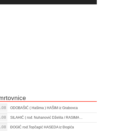
yer
Gore/Dole
ili
strelice
smanjivanje
za
tona.
pojačavanje
ili
smanjivanje
tona.
mrtovnice
.08
ODOBAŠIĆ ( Hašima ) HAŠIM iz Grabovca
.08
SILAHIĆ ( rođ. Nuhanović Dželila / RASIMA ...
.08
ĐOGIĆ rođ.Topčagić HASEDA iz Đogića