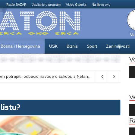
Radio BAZAR
Javljanje u program
Video Galerija
Na lijevo oko
Ve
Bosna i Hercegovina
USK
Biznis
Sport
Zanimljivosti
V
Au
Pla
: Umjesto “iksa” popunjavati kružić
06/08/2026
Ve
 listu?
Au
Pla
R
Au