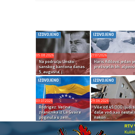
IZDVOJENO
IZDVOJENO
05.08.2026
27.07.2026
Na području Unsko-
Haris Adilović jedan j
sanskog kantona danas ,
preživjelih bh. alpinis
5. augusta, j...
...
IZDVOJENO
IZDVOJENO
03.07.2026
29.06.2026
Rodrigez: Većina
Više od 45.000 ljudi s
zvaničnika iz La Gvaire
dalje vodi kao nestal
poginula u zem...
nakon ...
RTV 
Kuliš