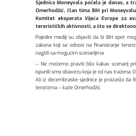
Sjednica Moneyvala počela je danas, a traj
Omerhodžić, član tima BiH pri Moneyvalu,
Komitet eksperata Vijeća Evrope za eva
terorističkih aktivnosti, a što se direktono 
Pojedini mediji su objavili da bi BiH opet mo
zakona koji se odnosi na finansiranje teror
nagliti sa mogućim scenarijima.
– Ne možemo praviti bilo kakav scenarij pr
ispunili smo obavezu koja je od nas tražena. 
Ali iz decembraske sjednice je proizašlo da Bi
terorizma – kaže Omerhodžić.