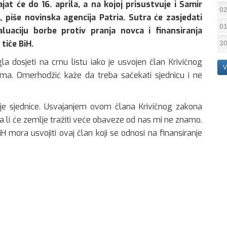
at će do 16. aprila, a na kojoj prisustvuje i Samir
02
 piše novinska agencija Patria. Sutra će zasjedati
01
luaciju borbe protiv pranja novca i finansiranja
tiče BiH.
30
gla dosjeti na crnu listu iako je usvojen član Krivičnog
V
izma. Omerhodžić kaže da treba sačekati sjednicu i ne
ije sjednice. Usvajanjem ovom člana Krivičnog zakona
Da li će zemlje tražiti veće obaveze od nas mi ne znamo.
H mora usvojiti ovaj član koji se odnosi na finansiranje