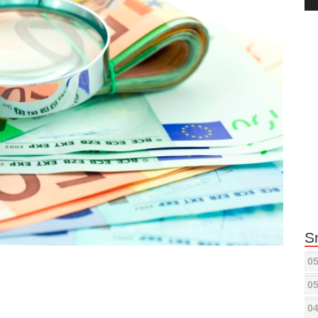
Pla
S
05
05
04