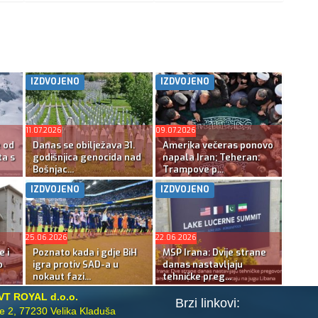
IZDVOJENO
IZDVOJENO
11.07.2026
09.07.2026
e od
Danas se obilježava 31.
Amerika večeras ponovo
ta s
godišnjica genocida nad
napala Iran; Teheran:
Bošnjac...
Trampove p...
IZDVOJENO
IZDVOJENO
25.06.2026
22.06.2026
e i
Poznato kada i gdje BiH
MSP Irana: Dvije strane
o
igra protiv SAD-a u
danas nastavljaju
nokaut fazi...
tehničke preg...
VT ROYAL d.o.o.
Brzi linkovi:
te 2, 77230 Velika Kladuša