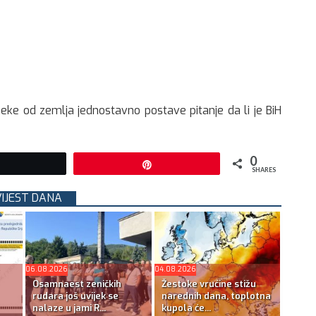
eke od zemlja jednostavno postave pitanje da li je BiH
0
Tweet
Pin
SHARES
VIJEST DANA
06.08.2026
04.08.2026
Osamnaest zeničkih
Žestoke vrućine stižu
rudara još uvijek se
narednih dana, toplotna
nalaze u jami R...
kupola će...