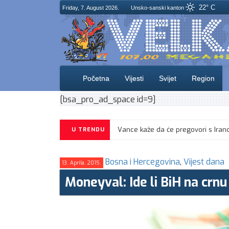
22° C
Friday, 7. August 2026.
Unsko-sanski kanton
Početna
Vijesti
Svijet
Region
[bsa_pro_ad_space id=9]
CIK objavio izgled glasačkog listića
U TRENDU
Bosna i Hercegovina
,
Vijest dana
13. Aprila. 2015.
Moneyval: Ide li BiH na crnu