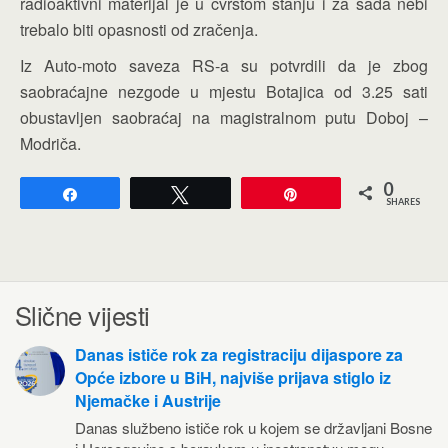
radioaktivni materijal je u čvrstom stanju i za sada nebi
trebalo biti opasnosti od zračenja.
Iz Auto-moto saveza RS-a su potvrdili da je zbog
saobraćajne nezgode u mjestu Botajica od 3.25 sati
obustavljen saobraćaj na magistralnom putu Doboj –
Modriča.
0
Share
Tweet
Pin
SHARES
Slične vijesti
Danas ističe rok za registraciju dijaspore za
Opće izbore u BiH, najviše prijava stiglo iz
Njemačke i Austrije
Danas službeno ističe rok u kojem se državljani Bosne