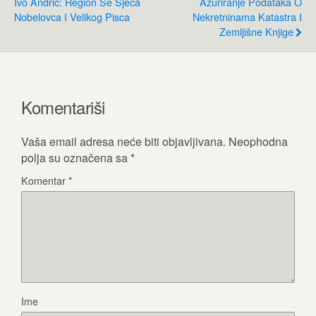
Ivo Andrić: Region Se Sjeća
Ažuriranje Podataka O
Nobelovca I Velikog Pisca
Nekretninama Katastra I
Zemljišne Knjige
Komentariši
Vaša email adresa neće biti objavljivana.
Neophodna
polja su označena sa
*
Komentar
*
Ime