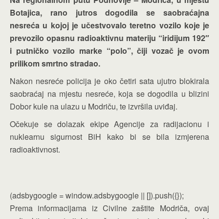
Botajica, rano jutros dogodila se saobraćajna
nesreća u kojoj je učestvovalo teretno vozilo koje je
prevozilo opasnu radioaktivnu materiju “iridijum 192″
i putničko vozilo marke “polo”, čiji vozač je ovom
prilikom smrtno stradao.
Nakon nesreće policija je oko četiri sata ujutro blokirala
saobraćaj na mjestu nesreće, koja se dogodila u blizini
Dobor kule na ulazu u Modriču, te izvršila uviđaj.
Očekuje se dolazak ekipe Agencije za radijacionu i
nuklearnu sigurnost BiH kako bi se bila izmjerena
radioaktivnost.
(adsbygoogle = window.adsbygoogle || []).push({});
Prema informacijama iz Civilne zaštite Modriča, ovaj