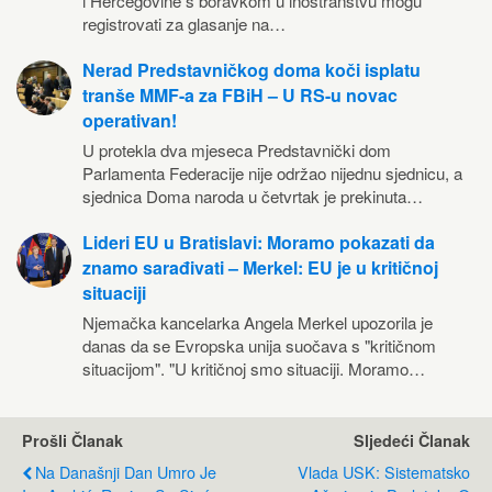
i Hercegovine s boravkom u inostranstvu mogu
registrovati za glasanje na…
Nerad Predstavničkog doma koči isplatu
tranše MMF-a za FBiH – U RS-u novac
operativan!
U protekla dva mjeseca Predstavnički dom
Parlamenta Federacije nije održao nijednu sjednicu, a
sjednica Doma naroda u četvrtak je prekinuta…
Lideri EU u Bratislavi: Moramo pokazati da
znamo sarađivati – Merkel: EU je u kritičnoj
situaciji
Njemačka kancelarka Angela Merkel upozorila je
danas da se Evropska unija suočava s "kritičnom
situacijom". "U kritičnoj smo situaciji. Moramo…
Prošli Članak
Sljedeći Članak
Na Današnji Dan Umro Je
Vlada USK: Sistematsko