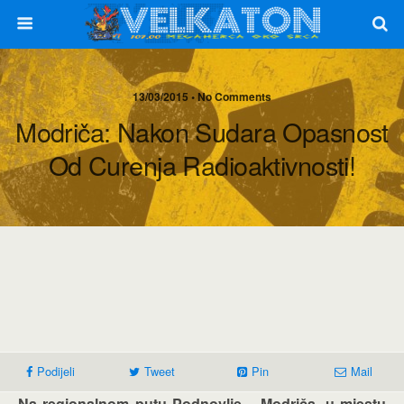
13/03/2015 • No Comments
Modriča: Nakon Sudara Opasnost
Od Curenja Radioaktivnosti!
Podijeli
Tweet
Pin
Mail
Na regionalnom putu Podnovlje – Modriča, u mjestu