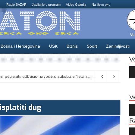
Radio BAZAR
Javljanje u program
Video Galerija
Na lijevo oko
Ve
Bosna i Hercegovina
USK
Biznis
Sport
Zanimljivosti
V
Au
Pla
Vance kaže da će pregovori s Iranom potrajati, odbacio navode o sukobu s Netanyahuom
06/08/2026
Ve
splatiti dug
Au
Pla
R
Au