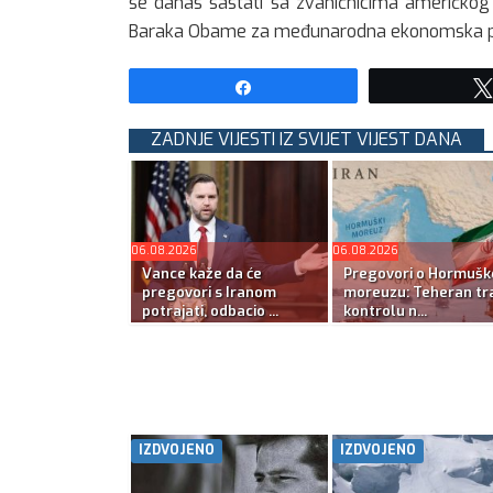
se danas sastati sa zvaničnicima američkog 
Baraka Obame za međunarodna ekonomska pita
Share
ZADNJE VIJESTI IZ SVIJET VIJEST DANA
06.08.2026
06.08.2026
Vance kaže da će
Pregovori o Hormuš
pregovori s Iranom
moreuzu: Teheran tra
potrajati, odbacio ...
kontrolu n...
IZDVOJENO
IZDVOJENO