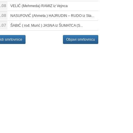
.08
VELIĆ (Mehmeda) RAMIZ iz Vejnca
.08
NASUFOVIĆ (Ahmeta ) HAJRUDIN – RUDO iz Sta...
.07
ŠABIĆ ( rođ. Murić ) JASNA iz ŠUMATCA (S...
idi smrtovnice
Objavi smrtovnicu