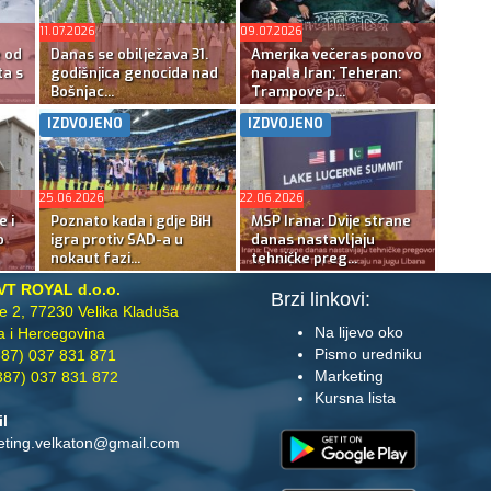
11.07.2026
09.07.2026
e od
Danas se obilježava 31.
Amerika večeras ponovo
ta s
godišnjica genocida nad
napala Iran; Teheran:
Bošnjac...
Trampove p...
IZDVOJENO
IZDVOJENO
25.06.2026
22.06.2026
e i
Poznato kada i gdje BiH
MSP Irana: Dvije strane
o
igra protiv SAD-a u
danas nastavljaju
nokaut fazi...
tehničke preg...
VT ROYAL d.o.o.
Brzi linkovi:
te 2, 77230 Velika Kladuša
Na lijevo oko
 i Hercegovina
Pismo uredniku
87) 037 831 871
Marketing
87) 037 831 872
Kursna lista
il
eting.velkaton@gmail.com