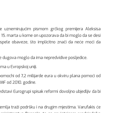
jene uznemirujućim pismom grčkog premijera Aleksisa
d 15. marta u kome on upozorava da bi moglo da se desi
spele obaveze, što implicitno znači da neće moći da
je dugova moglo da ima nepredvidive posljedice.
ma u Evropskoj uniji.
pomochi od 7,2 milijarde eura u okviru plana pomoći od
 MMF od 2010. godine.
edstavi Eurogrupi spisak reformi dovoljno ubjedljiv da bi
emlja traži podršku i na drugim mjestima. Varufakis će