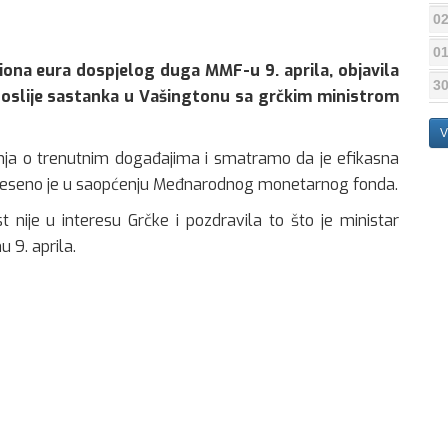
02
01
liona eura dospjelog duga MMF-u 9. aprila, objavila
30
 poslije sastanka u Vašingtonu sa grčkim ministrom
V
ljenja o trenutnim događajima i smatramo da je efikasna
preneseno je u saopćenju Međnarodnog monetarnog fonda.
t nije u interesu Grčke i pozdravila to što je ministar
u 9. aprila.