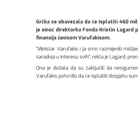
Grčka se obavezala da će isplatiti 460 mi
je sinoć direktorka Fonda Kristin Lagard
finansija Janisom Varufakisom.
“Ministar Varufakis i ja smo razmijenili miš
saradnja u interesu svih”, rekla je Lagard, 
Ona je dodala da su zaključili da nesigurnos
Varufakis potvrdio da će isplatiti dospjelu sum