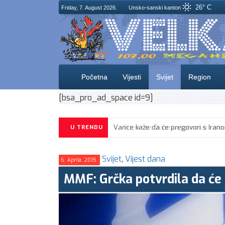
26° C
Friday, 7. August 2026.
Unsko-sanski kanton
Početna
Vijesti
Svijet
Region
[bsa_pro_ad_space id=9]
U TRENDU
Svijet
,
Vijest dana
6. Aprila. 2015.
MMF: Grčka potvrdila da će i