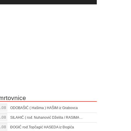
yer
Gore/Dole
ili
strelice
smanjivanje
za
tona.
pojačavanje
ili
smanjivanje
tona.
mrtovnice
.08
ODOBAŠIĆ ( Hašima ) HAŠIM iz Grabovca
.08
SILAHIĆ ( rođ. Nuhanović Dželila / RASIMA ...
.08
ĐOGIĆ rođ.Topčagić HASEDA iz Đogića