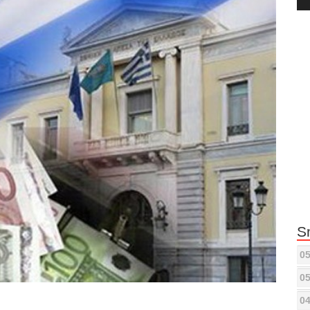
Pla
S
05
05
04