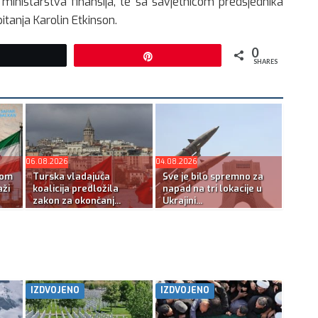
ministarstva finansija, te sa savjetnicom predsjednika
nja Karolin Etkinson.
0
Tweet
Pin
SHARES
06.08.2026
04.08.2026
kom
Turska vladajuća
Sve je bilo spremno za
ži
koalicija predložila
napad na tri lokacije u
zakon za okončanj...
Ukrajini...
IZDVOJENO
IZDVOJENO