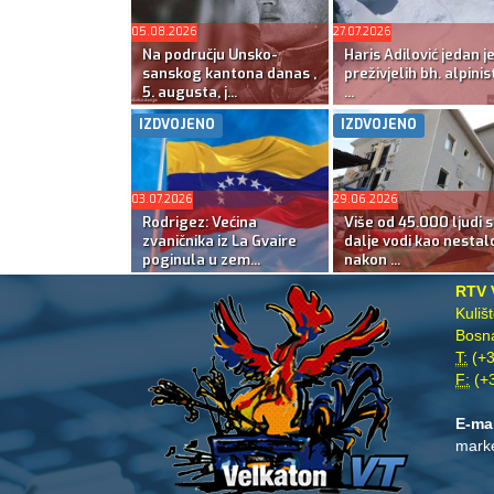
05.08.2026
27.07.2026
Na području Unsko-
Haris Adilović jedan j
sanskog kantona danas ,
preživjelih bh. alpinis
5. augusta, j...
...
IZDVOJENO
IZDVOJENO
03.07.2026
29.06.2026
Rodrigez: Većina
Više od 45.000 ljudi s
zvaničnika iz La Gvaire
dalje vodi kao nestal
poginula u zem...
nakon ...
RTV 
Kuliš
Bosna
T:
(+3
F:
(+3
E-ma
mark