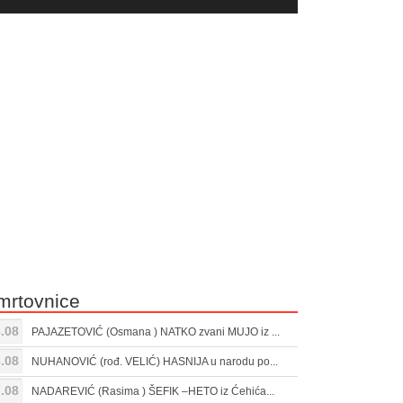
yer
Gore/Dole
ili
strelice
smanjivanje
za
tona.
pojačavanje
ili
smanjivanje
tona.
mrtovnice
.08
PAJAZETOVIĆ (Osmana ) NATKO zvani MUJO iz ...
.08
NUHANOVIĆ (rođ. VELIĆ) HASNIJA u narodu po...
.08
NADAREVIĆ (Rasima ) ŠEFIK –HETO iz Ćehića...