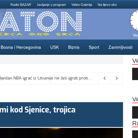
Radio BAZAR
Javljanje u program
Video Galerija
Na lijevo oko
Ve
Bosna i Hercegovina
USK
Biznis
Sport
Zanimljivosti
V
Au
Pla
Odlične vijesti za naše košarkaše! Nijedan NBA igrač iz Litvanije ne želi igrati protiv BiH
08/08/2026
Ve
mi kod Sjenice, trojica
Au
Pla
R
Au