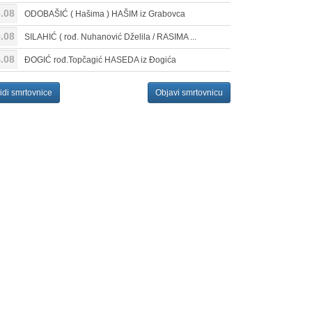
.08
ODOBAŠIĆ ( Hašima ) HAŠIM iz Grabovca
.08
SILAHIĆ ( rođ. Nuhanović Dželila / RASIMA ...
.08
ĐOGIĆ rođ.Topčagić HASEDA iz Đogića
idi smrtovnice
Objavi smrtovnicu