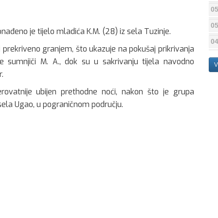
05
05
onađeno je tijelo mladića K.M. (28) iz sela Tuzinje.
04
 i prekriveno granjem, što ukazuje na pokušaj prikrivanja
e sumnjiči M. A., dok su u sakrivanju tijela navodno
V
r.
vjerovatnije ubijen prethodne noći, nakon što je grupa
 sela Ugao, u pograničnom području.