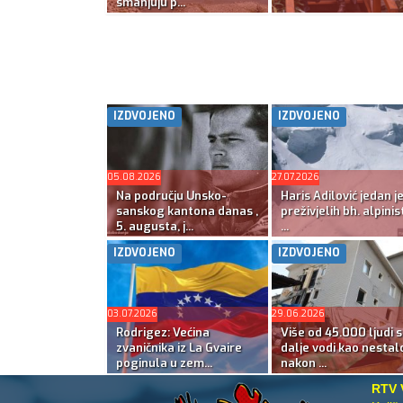
smanjuju p...
IZDVOJENO
IZDVOJENO
05.08.2026
27.07.2026
Na području Unsko-
Haris Adilović jedan j
sanskog kantona danas ,
preživjelih bh. alpinis
5. augusta, j...
...
IZDVOJENO
IZDVOJENO
03.07.2026
29.06.2026
Rodrigez: Većina
Više od 45.000 ljudi s
zvaničnika iz La Gvaire
dalje vodi kao nestal
poginula u zem...
nakon ...
RTV 