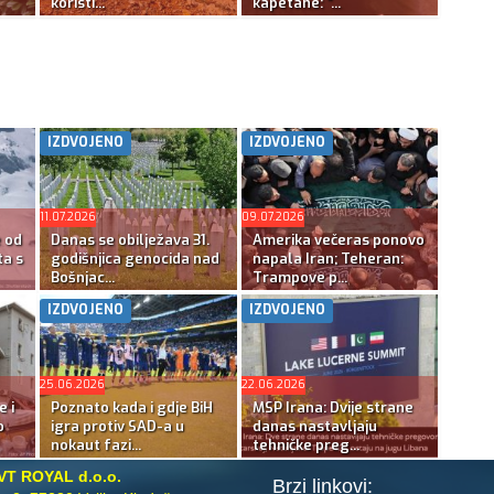
koristi...
kapetane: “...
IZDVOJENO
IZDVOJENO
11.07.2026
09.07.2026
e od
Danas se obilježava 31.
Amerika večeras ponovo
ta s
godišnjica genocida nad
napala Iran; Teheran:
Bošnjac...
Trampove p...
IZDVOJENO
IZDVOJENO
25.06.2026
22.06.2026
e i
Poznato kada i gdje BiH
MSP Irana: Dvije strane
o
igra protiv SAD-a u
danas nastavljaju
nokaut fazi...
tehničke preg...
VT ROYAL d.o.o.
Brzi linkovi: