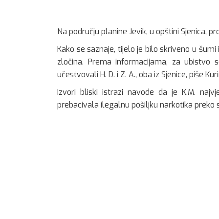
Na području planine Jevik, u opštini Sjenica, pr
Kako se saznaje, tijelo je bilo skriveno u šumi
zločina. Prema informacijama, za ubistvo s
učestvovali H. D. i Z. A., oba iz Sjenice, piše Kuri
Izvori bliski istrazi navode da je K.M. naj
prebacivala ilegalnu pošiljku narkotika preko