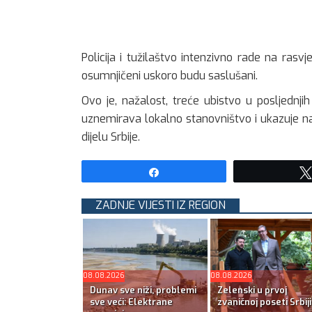
Policija i tužilaštvo intenzivno rade na rasv
osumnjičeni uskoro budu saslušani.
Ovo je, nažalost, treće ubistvo u posljednjih
uznemirava lokalno stanovništvo i ukazuje n
dijelu Srbije.
Share
ZADNJE VIJESTI IZ REGION
08.08.2026
08.08.2026
Dunav sve niži, problemi
Zelenski u prvoj
sve veći: Elektrane
zvaničnoj poseti Srbiji