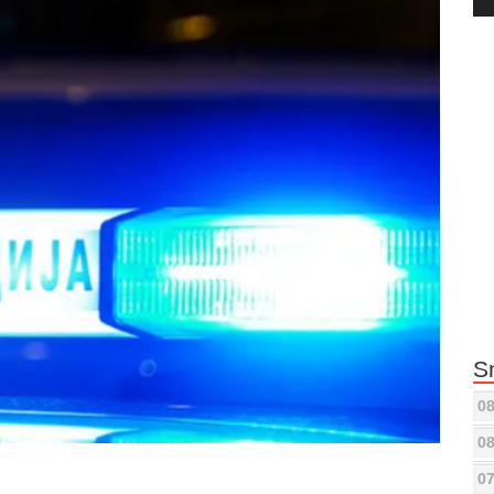
Pla
S
08
08
07