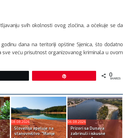
jetljavanju svih okolnosti ovog zločina, a očekuje se da
 godinu dana na teritoriji opštine Sjenica, što dodatno
a sve veću prisutnost organizovanog kriminala u ovom
0
Tweet
Pin
SHARES
08.08.2026
06.08.2026
Slovenija apeluje na
Prizori sa Dunava
stanovništvo: “Manje
zabrinuli i iskusne