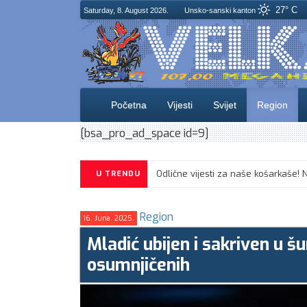
27° C
Saturday, 8. August 2026.
Unsko-sanski kanton
Početna
Vijesti
Svijet
Region
[bsa_pro_ad_space id=9]
U TRENDU
Region
16. Juna. 2025.
Mladić ubijen i sakriven u šu
osumnjičenih