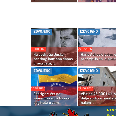
IZDVOJENO
IZDVOJENO
05.08.2026
27.07.2026
Na području Unsko-
Haris Adilović jedan j
sanskog kantona danas ,
preživjelih bh. alpinis
5. augusta, j...
...
IZDVOJENO
IZDVOJENO
03.07.2026
29.06.2026
Rodrigez: Većina
Više od 45.000 ljudi s
zvaničnika iz La Gvaire
dalje vodi kao nestal
poginula u zem...
nakon ...
RTV 
Kuliš