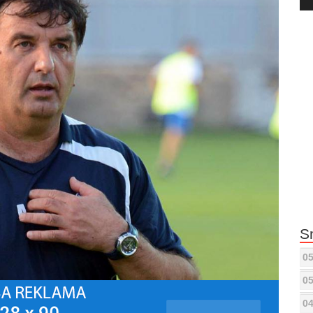
Pla
S
05
05
04