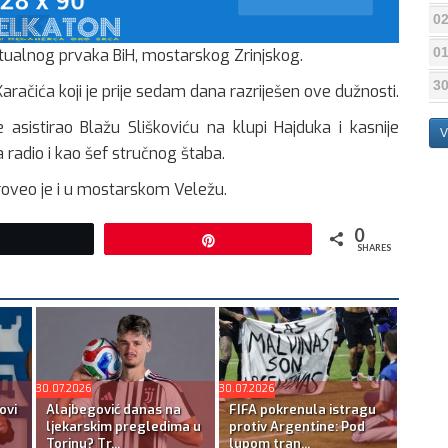
02
01
ktualnog prvaka BiH, mostarskog Zrinjskog.
30
a Karačića koji je prije sedam dana razriješen ove dužnosti.
je asistirao Blažu Sliškoviću na klupi Hajduka i kasnije
V
radio i kao šef stručnog štaba.
proveo je i u mostarskom Veležu.
0
Tweet
Pin
SHARES
30.07.2026
30.07.2026
ovi
Alajbegović danas na
FIFA pokrenula istragu
ljekarskim pregledima u
protiv Argentine: Pod
Torinu? Tr...
lupom tran...