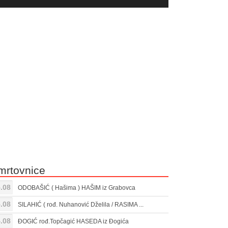
yer
Gore/Dole
ili
strelice
smanjivanje
za
tona.
pojačavanje
ili
smanjivanje
tona.
mrtovnice
.08
ODOBAŠIĆ ( Hašima ) HAŠIM iz Grabovca
.08
SILAHIĆ ( rođ. Nuhanović Dželila / RASIMA ...
.08
ĐOGIĆ rođ.Topčagić HASEDA iz Đogića