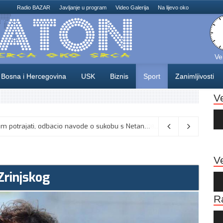
Radio BAZAR
Javljanje u program
Video Galerija
Na lijevo oko
Ve
Bosna i Hercegovina
USK
Biznis
Sport
Zanimljivosti
V
Au
Pla
Vance kaže da će pregovori s Iranom potrajati, odbacio navode o sukobu s Netanyahuom
06/08/2026
Ve
Zrinjskog
Au
Pla
R
Au