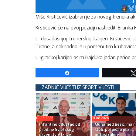
Mišo Krstičević izabran je za novog trenera a
Krstičević će na ovoj poziciji naslijediti Brank
U dosadašnjoj trenerskoj karijeri Krstičević 
Tirane, a naknadno je u pomenutim klubovima 
U igračkoj karijeri osim Hajduka jedan period 
Share
ZADNJE VIJESTI IZ SPORT VIJESTI
01.08.2026
01.08.2026
Infantino odustao od
Muhamed Bešić ima n
prodaje Svjetskog
klub, potpisao je za
prvenstva! Izazv...
petostrukog...