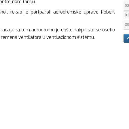
ontrolnom tornju.
02
lno”, rekao je portparol aerodromske uprave Robert
01
30
raćaja na tom aerodromu je došlo nakpn što se osetio
og remena ventilatora u ventilacionom sistemu.
V