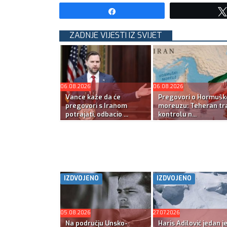
Share
ZADNJE VIJESTI IZ SVIJET
06.08.2026
06.08.2026
Vance kaže da će
Pregovori o Hormuš
pregovori s Iranom
moreuzu: Teheran tra
potrajati, odbacio ...
kontrolu n...
IZDVOJENO
IZDVOJENO
05.08.2026
27.07.2026
Na području Unsko-
Haris Adilović jedan j