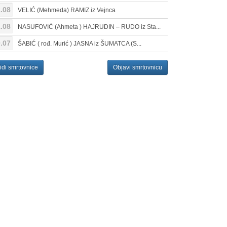
.08
VELIĆ (Mehmeda) RAMIZ iz Vejnca
.08
NASUFOVIĆ (Ahmeta ) HAJRUDIN – RUDO iz Sta...
.07
ŠABIĆ ( rođ. Murić ) JASNA iz ŠUMATCA (S...
idi smrtovnice
Objavi smrtovnicu