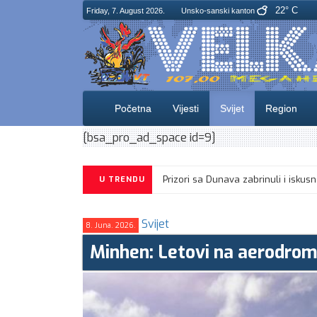
22° C
Friday, 7. August 2026.
Unsko-sanski kanton
Početna
Vijesti
Svijet
Region
[bsa_pro_ad_space id=9]
Prizori sa Dunava zabrinuli i isku
U TRENDU
Svijet
8. Juna. 2026.
Minhen: Letovi na aerodrom