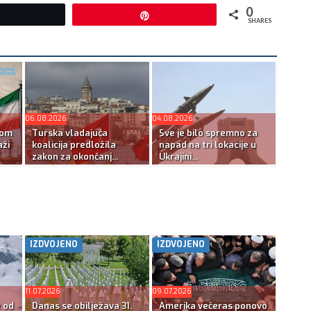
0
Tweet
Pin
SHARES
06.08.2026
04.08.2026
kom
Turska vladajuća
Sve je bilo spremno za
ži
koalicija predložila
napad na tri lokacije u
zakon za okončanj...
Ukrajini...
IZDVOJENO
IZDVOJENO
11.07.2026
09.07.2026
e od
Danas se obilježava 31.
Amerika večeras ponovo