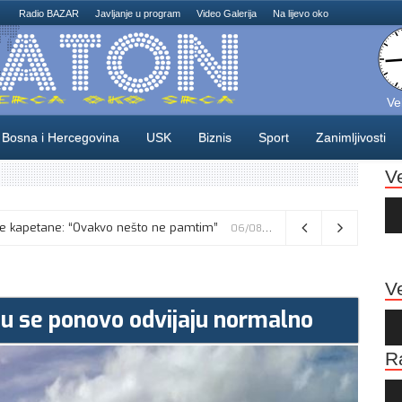
Radio BAZAR
Javljanje u program
Video Galerija
Na lijevo oko
Ve
Bosna i Hercegovina
USK
Biznis
Sport
Zanimljivosti
V
Au
Pla
sne kapetane: “Ovakvo nešto ne pamtim”
06/08/2026
Ve
u se ponovo odvijaju normalno
Au
Pla
R
Au