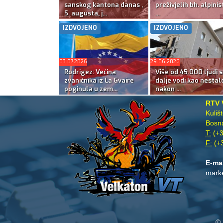
sanskog kantona danas ,
preživjelih bh. alpinis
5. augusta, j...
...
IZDVOJENO
IZDVOJENO
03.07.2026
29.06.2026
Rodrigez: Većina
Više od 45.000 ljudi s
zvaničnika iz La Gvaire
dalje vodi kao nestal
poginula u zem...
nakon ...
RTV 
Kuliš
Bosna
T:
(+3
F:
(+3
E-ma
mark
© 