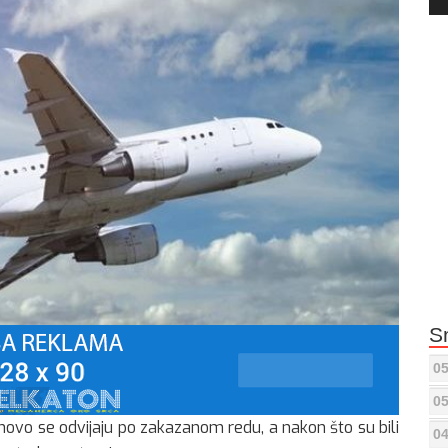
Pla
S
05
05
vo se odvijaju po zakazanom redu, a nakon što su bili
04