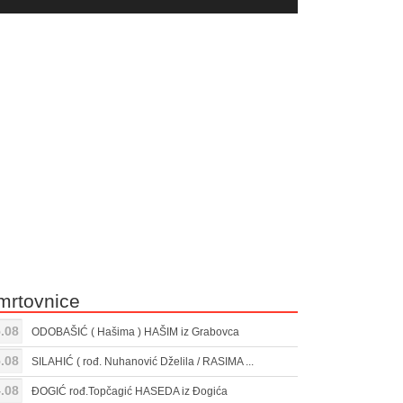
yer
Gore/Dole
ili
strelice
smanjivanje
za
tona.
pojačavanje
ili
smanjivanje
tona.
mrtovnice
.08
ODOBAŠIĆ ( Hašima ) HAŠIM iz Grabovca
.08
SILAHIĆ ( rođ. Nuhanović Dželila / RASIMA ...
.08
ĐOGIĆ rođ.Topčagić HASEDA iz Đogića