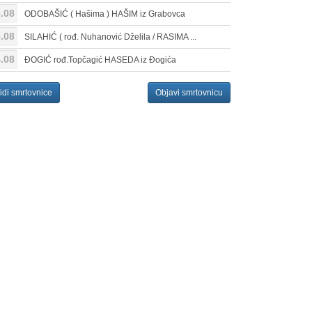
.08
ODOBAŠIĆ ( Hašima ) HAŠIM iz Grabovca
.08
SILAHIĆ ( rođ. Nuhanović Dželila / RASIMA ...
.08
ĐOGIĆ rođ.Topčagić HASEDA iz Đogića
idi smrtovnice
Objavi smrtovnicu