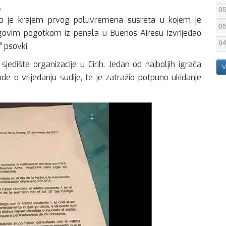
.
05
to je krajem prvog poluvremena susreta u kojem je
05
egovim pogotkom iz penala u Buenos Airesu izvrijeđao
04
 psovki.
jedište organizacije u Cirih. Jedan od najboljih igrača
V
e o vrijeđanju sudije, te je zatražio potpuno ukidanje