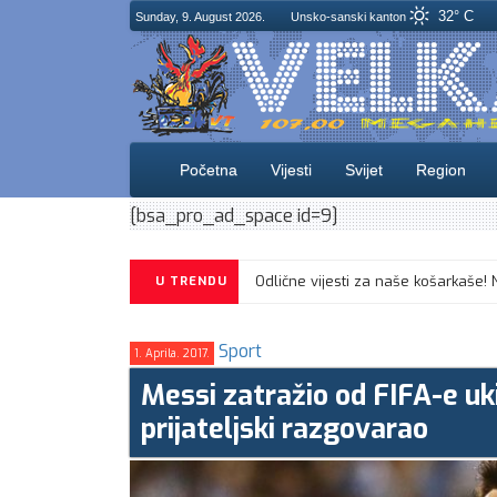
32° C
Sunday, 9. August 2026.
Unsko-sanski kanton
Početna
Vijesti
Svijet
Region
[bsa_pro_ad_space id=9]
U TRENDU
Sport
1. Aprila. 2017.
Messi zatražio od FIFA-e uk
prijateljski razgovarao