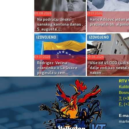
05.08.2026
27.07.2026
Na području Unsko-
Haris Adilović jedan j
sanskog kantona danas ,
preživjelih bh. alpinis
5. augusta, j...
...
IZDVOJENO
IZDVOJENO
03.07.2026
29.06.2026
Rodrigez: Većina
Više od 45.000 ljudi s
zvaničnika iz La Gvaire
dalje vodi kao nestal
poginula u zem...
nakon ...
RTV 
Kuliš
Bosna
T:
(+3
F:
(+3
E-ma
mark