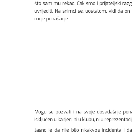
što sam mu rekao. Čak smo i prijateljski razg
uvrijediti. Na snimci se, uostalom, vidi da o
moje ponašanje.
Mogu se pozvati i na svoje dosadašnje ponaš
isključen u karijeri, ni u klubu, ni u reprezentacij
Jasno je da nije bilo nikakvog incidenta i d