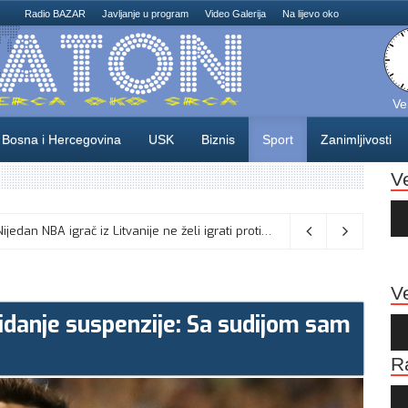
Radio BAZAR
Javljanje u program
Video Galerija
Na lijevo oko
Ve
Bosna i Hercegovina
USK
Biznis
Sport
Zanimljivosti
V
Au
Pla
Odlične vijesti za naše košarkaše! Nijedan NBA igrač iz Litvanije ne želi igrati protiv BiH
08/08/2026
Ve
idanje suspenzije: Sa sudijom sam
Au
Pla
R
Au