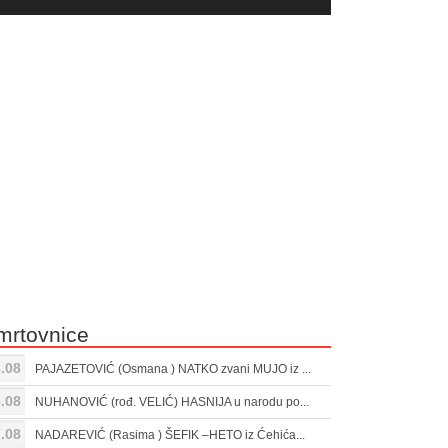
yer
Gore/Dole
ili
strelice
smanjivanje
za
tona.
pojačavanje
ili
smanjivanje
tona.
mrtovnice
.08
PAJAZETOVIĆ (Osmana ) NATKO zvani MUJO iz ...
.08
NUHANOVIĆ (rođ. VELIĆ) HASNIJA u narodu po...
.08
NADAREVIĆ (Rasima ) ŠEFIK –HETO iz Ćehića...