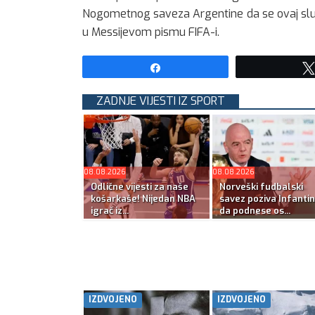
Nogometnog saveza Argentine da se ovaj slučaj
u Messijevom pismu FIFA-i.
Share
ZADNJE VIJESTI IZ SPORT
08.08.2026
08.08.2026
Odlične vijesti za naše
Norveški fudbalski
košarkaše! Nijedan NBA
savez poziva Infanti
igrač iz...
da podnese os...
IZDVOJENO
IZDVOJENO