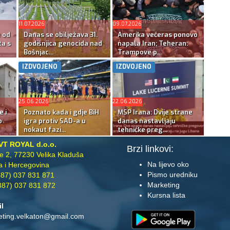
11.07.2026
09.07.2026
e od
Danas se obilježava 31.
Amerika večeras ponovo
ta s
godišnjica genocida nad
napala Iran; Teheran:
Bošnjac...
Trampove p...
IZDVOJENO
IZDVOJENO
25.06.2026
22.06.2026
e i
Poznato kada i gdje BiH
MSP Irana: Dvije strane
o
igra protiv SAD-a u
danas nastavljaju
nokaut fazi...
tehničke preg...
VT ROYAL d.o.o.
Brzi linkovi:
te 2, 77230 Velika Kladuša
Na lijevo oko
 i Hercegovina
Pismo uredniku
87) 037 831 871
Marketing
87) 037 831 872
Kursna lista
il
eting.velkaton@gmail.com