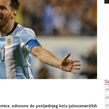
Pla
S
08
08
akmice, odnosno do posljednjeg kola južnoameričkih
07