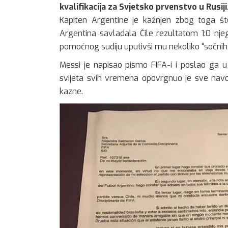
kvalifikacija za Svjetsko prvenstvo u Rusiji
Kapiten Argentine je kažnjen zbog toga š
Argentina savladala Čile rezultatom 1:0 nj
pomoćnog sudiju uputivši mu nekoliko “sočnih”
Messi je napisao pismo FIFA-i i poslao ga u s
svijeta svih vremena opovrgnuo je sve navod
kazne.