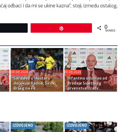
 odbaci i da mi se ukine kazna”, stoji, između ostalog,
0
Tweet
Pin
SHARES
08.08.2026
01.08.2026
Sarajevo u Mostaru
Infantino odustao od
na
dočekuje Radnik, Široki
prodaje Svjetskog
Brijeg na Pe...
prvenstva! Izazv...
IZDVOJENO
IZDVOJENO