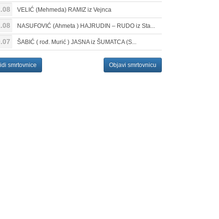
.08
VELIĆ (Mehmeda) RAMIZ iz Vejnca
.08
NASUFOVIĆ (Ahmeta ) HAJRUDIN – RUDO iz Sta...
.07
ŠABIĆ ( rođ. Murić ) JASNA iz ŠUMATCA (S...
idi smrtovnice
Objavi smrtovnicu