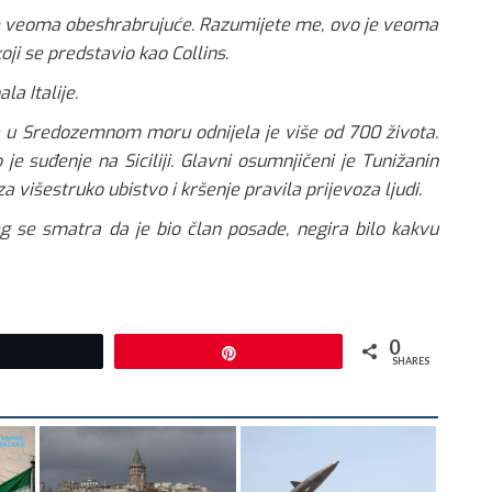
a je veoma obeshrabrujuće. Razumijete me, ovo je veoma
koji se predstavio kao Collins.
la Italije.
a u Sredozemnom moru odnijela je više od 700 života.
e suđenje na Siciliji. Glavni osumnjičeni je Tunižanin
 višestruko ubistvo i kršenje pravila prijevoza ljudi.
g se smatra da je bio član posade, negira bilo kakvu
0
Tweet
Pin
SHARES