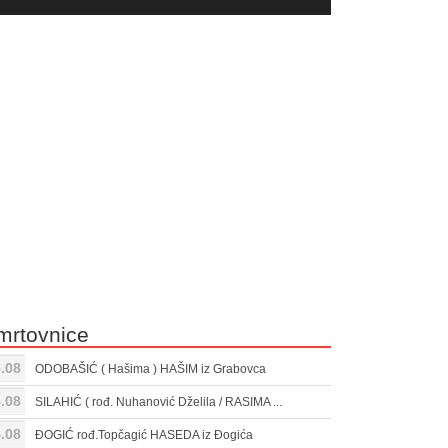
yer
Gore/Dole
ili
strelice
smanjivanje
za
tona.
pojačavanje
ili
smanjivanje
tona.
mrtovnice
.08
ODOBAŠIĆ ( Hašima ) HAŠIM iz Grabovca
.08
SILAHIĆ ( rođ. Nuhanović Dželila / RASIMA ...
.08
ĐOGIĆ rođ.Topčagić HASEDA iz Đogića