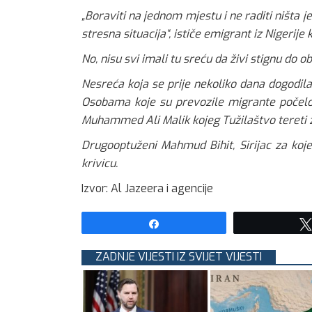
„Boraviti na jednom mjestu i ne raditi ništ
stresna situacija“, ističe emigrant iz Nigerije 
No, nisu svi imali tu sreću da živi stignu do oba
Nesreća koja se prije nekoliko dana dogodil
Osobama koje su prevozile migrante počelo j
Muhammed Ali Malik kojeg Tužilaštvo tereti za
Drugooptuženi Mahmud Bihit, Sirijac za koje
krivicu.
Izvor: Al Jazeera i agencije
Share
ZADNJE VIJESTI IZ SVIJET VIJESTI