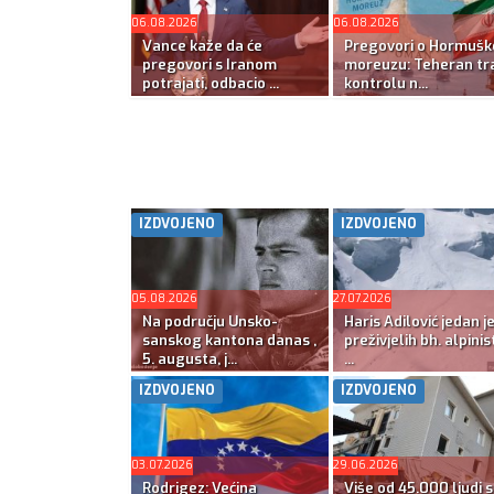
06.08.2026
06.08.2026
Vance kaže da će
Pregovori o Hormuš
pregovori s Iranom
moreuzu: Teheran tra
potrajati, odbacio ...
kontrolu n...
IZDVOJENO
IZDVOJENO
05.08.2026
27.07.2026
Na području Unsko-
Haris Adilović jedan j
sanskog kantona danas ,
preživjelih bh. alpinis
5. augusta, j...
...
IZDVOJENO
IZDVOJENO
03.07.2026
29.06.2026
Rodrigez: Većina
Više od 45.000 ljudi s