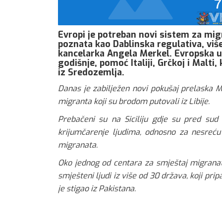
Evropi je potreban novi sistem za migra
poznata kao Dablinska regulativa, viš
kancelarka Angela Merkel. Evropska un
godišnje, pomoć Italiji, Grčkoj i Malt
iz Sredozemlja.
Danas je zabilježen novi pokušaj prelaska Me
migranta koji su brodom putovali iz Libije.
Prebačeni su na Siciliju gdje su pred sud 
krijumčarenje ljudima, odnosno za nesreću 
migranata.
Oko jednog od centara za smještaj migranata
smješteni ljudi iz više od 30 država, koji pr
je stigao iz Pakistana.