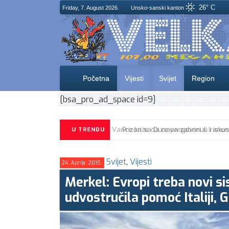
26° C
Friday, 7. August 2026.
Unsko-sanski kanton
Početna
Vijesti
Svijet
Region
[bsa_pro_ad_space id=9]
U TRENDU
Svijet
,
Vijesti
24. Aprila. 2015.
Merkel: Evropi treba novi si
udvostručila pomoć Italiji, G