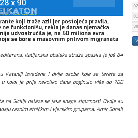
02
01
nte koji traže azil jer postojeća pravila,
e ne funkcionišu, rekla je danas njemačka
30
ija udvostručila je, na 50 miliona evra
i, koje se bore s masovnim prilivom migranata
V
diterana. Italijanska obalska straža spasila je još 84
u Kataniji izvedene i dvije osobe koje se terete za
u kojoj je prije nekoliko dana poginulo više do 700
 na Siciliji nalaze se jake snage sigurnosti. Ovdje su
ipadaju raznim etničkim i vjerskim grupama. Amir Sohail