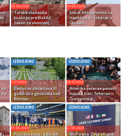
06.08.2026
04.08.2026
kom
Turska vladajuća
Sve je bilo spremno za
ži
koalicija predložila
napad na tri lokacije u
zakon za okončanj...
Ukrajini...
IZDVOJENO
IZDVOJENO
11.07.2026
09.07.2026
e od
Danas se obilježava 31.
Amerika večeras ponovo
ta s
godišnjica genocida nad
napala Iran; Teheran:
Bošnjac...
Trampove p...
IZDVOJENO
IZDVOJENO
25.06.2026
22.06.2026
e i
Poznato kada i gdje BiH
MSP Irana: Dvije strane