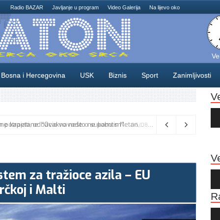
Radio BAZAR
Javljanje u program
Video Galerija
Na lijevo oko
Ve
Bosna i Hercegovina
USK
Biznis
Sport
Zanimljivosti
V
Au
Pla
Vance kaže da će pregovori s Iranom potrajati, odbacio navode o sukobu s Netanyahuom
06/08/2026
Ve
stem za tražioce azila – EU
Au
Pla
rčkoj i Malti
R
Au