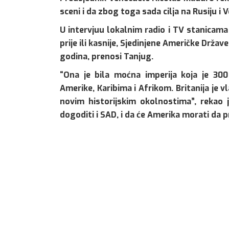
sceni i da zbog toga sada cilja na Rusiju i 
U intervjuu lokalnim radio i TV stanicama
prije ili kasnije, Sjedinjene Američke Države
godina, prenosi Tanjug.
“Ona je bila moćna imperija koja je 300
Amerike, Karibima i Afrikom. Britanija je 
novim historijskim okolnostima”, rekao 
dogoditi i SAD, i da će Amerika morati da p