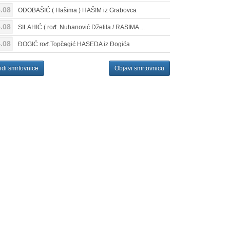
.08
ODOBAŠIĆ ( Hašima ) HAŠIM iz Grabovca
.08
SILAHIĆ ( rođ. Nuhanović Dželila / RASIMA ...
.08
ĐOGIĆ rođ.Topčagić HASEDA iz Đogića
idi smrtovnice
Objavi smrtovnicu