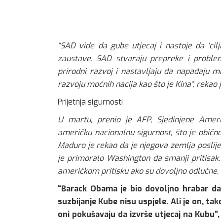
“SAD vide da gube utjecaj i nastoje da ‘cil
zaustave. SAD stvaraju prepreke i probl
prirodni razvoj i nastavljaju da napadaju m
razvoju moćnih nacija kao što je Kina”, rekao
Prijetnja sigurnosti
U martu, prenio je AFP, Sjedinjene Amer
američku nacionalnu sigurnost, što je običn
Maduro je rekao da je njegova zemlja poslije
je primoralo Washington da smanji pritisa
američkom pritisku ako su dovoljno odlučne, 
“Barack Obama je bio dovoljno hrabar d
suzbijanje Kube nisu uspjele. Ali je on, ta
oni pokušavaju da izvrše utjecaj na Kubu”,