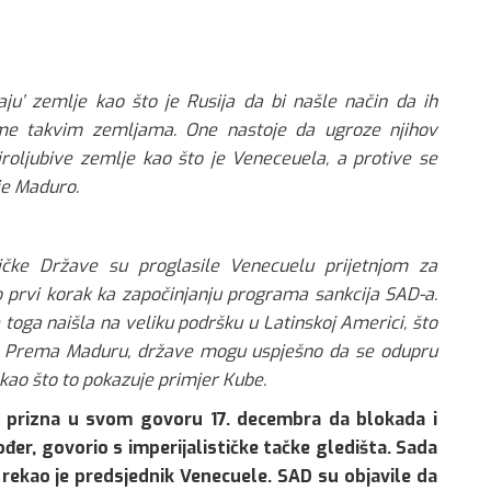
jaju’ zemlje kao što je Rusija da bi našle način da ih
eme takvim zemljama. One nastoje da ugroze njihov
iroljubive zemlje kao što je Veneceuela, a protive se
 je Maduro.
ičke Države su proglasile Venecuelu prijetnjom za
o prvi korak ka započinjanju programa sankcija SAD-a.
 toga naišla na veliku podršku u Latinskoj Americi, što
k. Prema Maduru, države mogu uspješno da se odupru
kao što to pokazuje primjer Kube.
a prizna u svom govoru 17. decembra da blokada i
kođer, govorio s imperijalističke tačke gledišta. Sada
 rekao je predsjednik Venecuele. SAD su objavile da