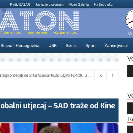
Radio BAZAR
Javljanje u program
Video Galerija
Na lijevo oko
Ve
Bosna i Hercegovina
USK
Biznis
Sport
Zanimljivosti
V
Au
Pla
Odlične vijesti za naše košarkaše! Nijedan NBA igrač iz Litvanije ne želi igrati protiv BiH
08/08/2026
Ve
balni utjecaj – SAD traže od Kine
Au
Pla
R
Au