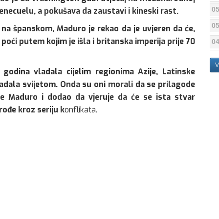
05
Venecuelu, a pokušava da zaustavi i kineski rast.
05
 na španskom, Maduro je rekao da je uvjeren da će,
 poći putem kojim je išla i britanska imperija prije 70
04
V
 godina vladala cijelim regionima Azije, Latinske
vladala svijetom. Onda su oni morali da se prilagode
je Maduro i dodao da vjeruje da će se ista stvar
rođe kroz seriju k
onflikata.