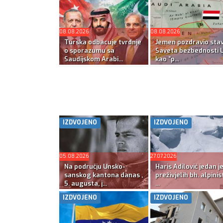
08.08.2026
08.08.2026
Turska odbacuje tvrdnje
Jemen pozdravio sta
o sporazumu sa
Saveta bezbednosti 
Saudijskom Arabi...
kao “p...
IZDVOJENO
IZDVOJENO
05.08.2026
27.07.2026
Na području Unsko-
Haris Adilović jedan j
sanskog kantona danas ,
preživjelih bh. alpinis
5. augusta, j...
...
IZDVOJENO
IZDVOJENO