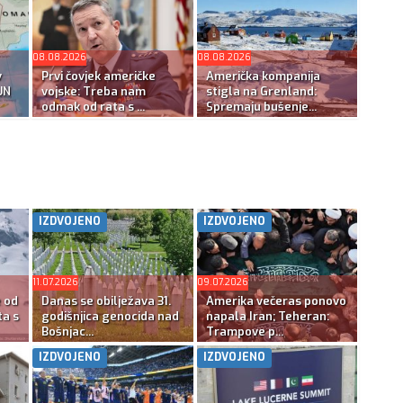
08.08.2026
08.08.2026
v
Prvi čovjek američke
Američka kompanija
UN
vojske: Treba nam
stigla na Grenland:
odmak od rata s ...
Spremaju bušenje...
IZDVOJENO
IZDVOJENO
11.07.2026
09.07.2026
e od
Danas se obilježava 31.
Amerika večeras ponovo
ta s
godišnjica genocida nad
napala Iran; Teheran:
Bošnjac...
Trampove p...
IZDVOJENO
IZDVOJENO