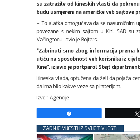
su zatražile od kineskih vlasti da pokren
budu usmjereni na američke veb sajtove p
– To alatka omogućava da se nasumičnim upa
povezane s nekim sajtom u Kini. SAD su zat
Vašingtonu, javio je Rojters.
“Zabrinuti smo zbog informacija prema ko
utiču na sposobnost veb korisnika iz cijel
Kine”, izjavio je portparol Stejt dipartmen
Kineska vlada, optužena da želi da pojača cen
da ima bilo kakve veze sa piraterijom.
Izvor: Agencije
Share
ZADNJE VIJESTI IZ SVIJET VIJESTI