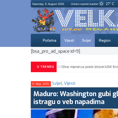
27° C
Saturday, 8. August 2026.
Unsko-sanski kanton
Početna
Vijesti
Svijet
Region
[bsa_pro_ad_space id=9]
U TRENDU
Svijet
,
Vijesti
11. Maja. 2015.
Maduro: Washington gubi glo
istragu o veb napadima