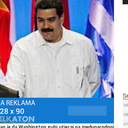
Pla
S
08
08
07
kao je da Washington gubi utjecaj na međunarodnoj