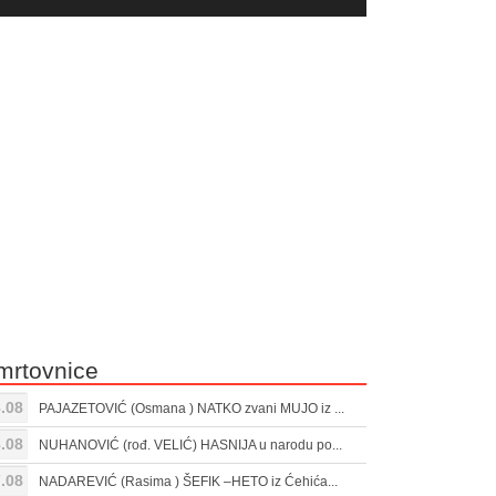
yer
Gore/Dole
ili
strelice
smanjivanje
za
tona.
pojačavanje
ili
smanjivanje
tona.
mrtovnice
.08
PAJAZETOVIĆ (Osmana ) NATKO zvani MUJO iz ...
.08
NUHANOVIĆ (rođ. VELIĆ) HASNIJA u narodu po...
.08
NADAREVIĆ (Rasima ) ŠEFIK –HETO iz Ćehića...