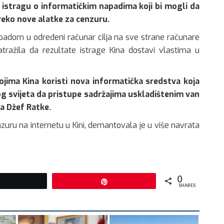
u istragu o informatičkim napadima koji bi mogli da
reko nove alatke za cenzuru.
dom u određeni računar cilja na sve strane računare
ražila da rezultate istrage Kina dostavi vlastima u
jima Kina koristi nova informatička sredstva koja
og svijeta da pristupe sadržajima uskladištenim van
ta Džef Ratke.
zuru na internetu u Kini, demantovala je u više navrata
0
Tweet
Pin
SHARES