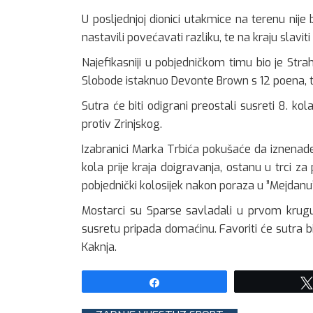
U posljednjoj dionici utakmice na terenu nije
nastavili povećavati razliku, te na kraju slavi
Najefikasniji u pobjedničkom timu bio je Strah
Slobode istaknuo Devonte Brown s 12 poena, tri
Sutra će biti odigrani preostali susreti 8. kol
protiv Zrinjskog.
Izabranici Marka Trbića pokušaće da iznenad
kola prije kraja doigravanja, ostanu u trci za
pobjednički kolosijek nakon poraza u ”Mejdanu
Mostarci su Sparse savladali u prvom krug
susretu pripada domaćinu. Favoriti će sutra bit
Kaknja.
Share