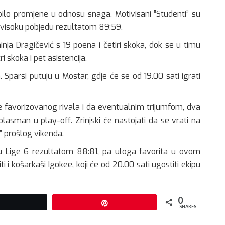
 bilo promjene u odnosu snaga. Motivisani ”Studenti” su
ti visoku pobjedu rezultatom 89:59.
inja Dragičević s 19 poena i četiri skoka, dok se u timu
 skoka i pet asistencija.
a. Sparsi putuju u Mostar, gdje će se od 19.00 sati igrati
e favorizovanog rivala i da eventualnim trijumfom, dva
 plasman u play-off. Zrinjski će nastojati da se vrati na
” prošlog vikenda.
u Lige 6 rezultatom 88:81, pa uloga favorita u ovom
i i košarkaši Igokee, koji će od 20.00 sati ugostiti ekipu
0
Tweet
Pin
SHARES