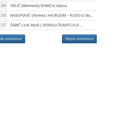
.08
VELIĆ (Mehmeda) RAMIZ iz Vejnca
.08
NASUFOVIĆ (Ahmeta ) HAJRUDIN – RUDO iz Sta...
.07
ŠABIĆ ( rođ. Murić ) JASNA iz ŠUMATCA (S...
idi smrtovnice
Objavi smrtovnicu