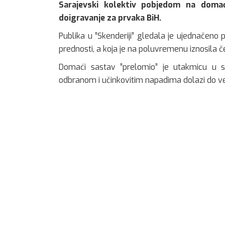
Sarajevski kolektiv pobjedom na doma
doigravanje za prvaka BiH.
Publika u ”Skenderiji” gledala je ujednačeno
prednosti, a koja je na poluvremenu iznosila če
Domaći sastav ”prelomio” je utakmicu u svo
odbranom i učinkovitim napadima dolazi do vel