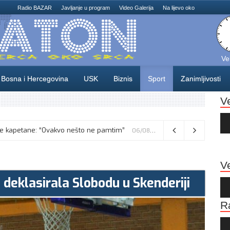
Radio BAZAR
Javljanje u program
Video Galerija
Na lijevo oko
Ve
Bosna i Hercegovina
USK
Biznis
Sport
Zanimljivosti
V
Au
Pla
usne kapetane: “Ovakvo nešto ne pamtim”
Vance kaže da će pregovori s Iranom potrajati, odbacio navode o sukobu s Netanyahuom
06/08/2026
06/08/2026
Ve
 deklasirala Slobodu u Skenderiji
Au
Pla
R
Au