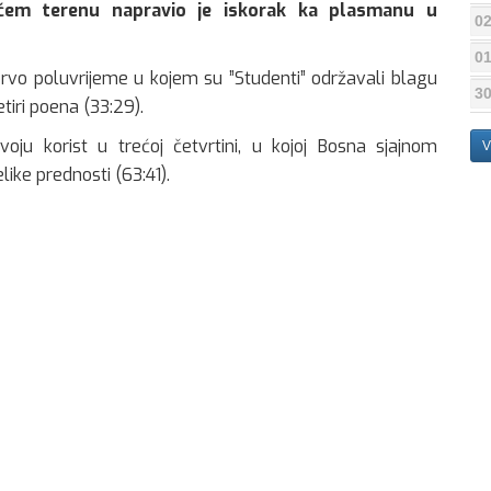
ćem terenu napravio je iskorak ka plasmanu u
02
01
 prvo poluvrijeme u kojem su ”Studenti” održavali blagu
30
tiri poena (33:29).
ju korist u trećoj četvrtini, u kojoj Bosna sjajnom
V
ike prednosti (63:41).