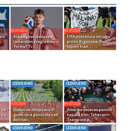
30.07.2026
30.07.2026
ovi
Alajbegović danas na
FIFA pokrenula istragu
ljekarskim pregledima u
protiv Argentine: Pod
Torinu? Tr...
lupom tran...
IZDVOJENO
IZDVOJENO
11.07.2026
09.07.2026
e od
Danas se obilježava 31.
Amerika večeras ponovo
ta s
godišnjica genocida nad
napala Iran; Teheran:
Bošnjac...
Trampove p...
IZDVOJENO
IZDVOJENO