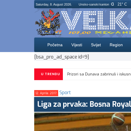
21° C
Saturday, 8. August 2026.
Unsko-sanski kanton
Početna
Vijesti
Svijet
Region
[bsa_pro_ad_space id=9]
Prizori sa Dunava zabrinuli i isk
U TRENDU
Sport
12. Aprila. 2017.
Liga za prvaka: Bosna Royal