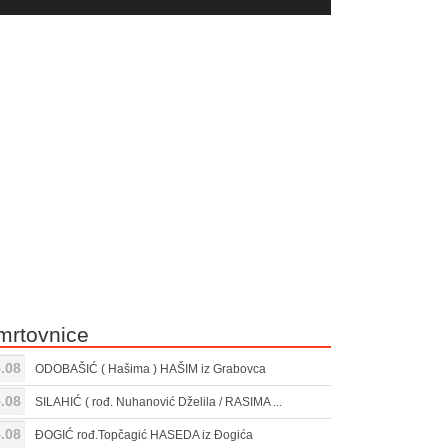
yer
Gore/Dole
ili
strelice
smanjivanje
za
tona.
pojačavanje
ili
smanjivanje
tona.
mrtovnice
.08
ODOBAŠIĆ ( Hašima ) HAŠIM iz Grabovca
.08
SILAHIĆ ( rođ. Nuhanović Dželila / RASIMA ...
.08
ĐOGIĆ rođ.Topčagić HASEDA iz Đogića