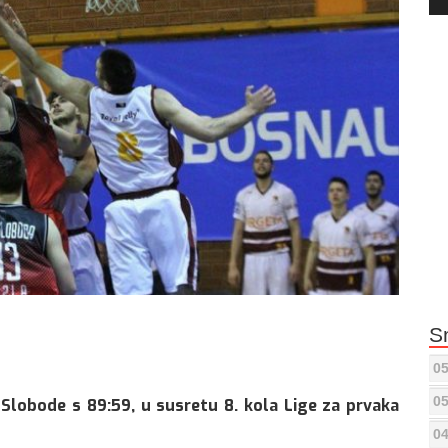
Pla
S
05
05
 Slobode s 89:59, u susretu 8. kola Lige za prvaka
04