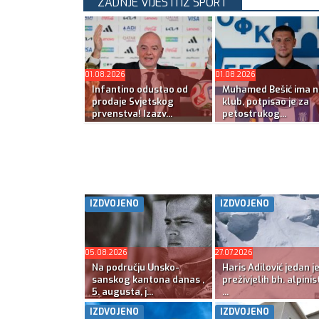
ZADNJE VIJESTI IZ SPORT
01.08.2026
01.08.2026
Infantino odustao od
Muhamed Bešić ima n
prodaje Svjetskog
klub, potpisao je za
prvenstva! Izazv...
petostrukog...
IZDVOJENO
IZDVOJENO
05.08.2026
27.07.2026
Na području Unsko-
Haris Adilović jedan j
sanskog kantona danas ,
preživjelih bh. alpinis
5. augusta, j...
...
IZDVOJENO
IZDVOJENO