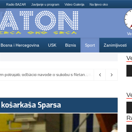
Radio BAZAR
Javljanje u program
Video Galerija
Na lijevo oko
Ve
Bosna i Hercegovina
USK
Biznis
Sport
Zanimljivosti
V
Au
Pla
Vance kaže da će pregovori s Iranom potrajati, odbacio navode o sukobu s Netanyahuom
06/08/2026
Ve
a košarkaša Sparsa
Au
Pla
R
Au