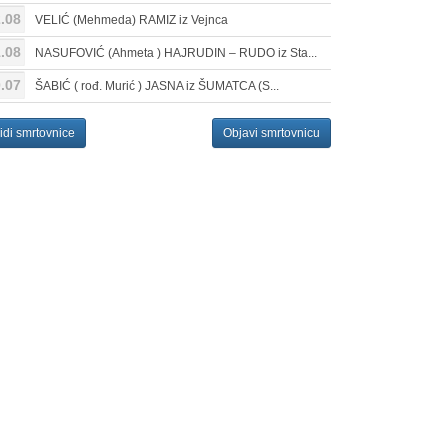
.08
VELIĆ (Mehmeda) RAMIZ iz Vejnca
.08
NASUFOVIĆ (Ahmeta ) HAJRUDIN – RUDO iz Sta...
.07
ŠABIĆ ( rođ. Murić ) JASNA iz ŠUMATCA (S...
idi smrtovnice
Objavi smrtovnicu