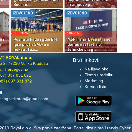
Bošnjac...
Trampove p...
IZDVOJENO
IZDVOJENO
25.06.2026
22.06.2026
e i
Poznato kada i gdje BiH
MSP Irana: Dvije strane
o
igra protiv SAD-a u
danas nastavljaju
nokaut fazi...
tehničke preg...
VT ROYAL d.o.o.
Brzi linkovi:
te 2, 77230 Velika Kladuša
Na lijevo oko
 i Hercegovina
Pismo uredniku
87) 037 831 871
Marketing
87) 037 831 872
Kursna lista
il
eting.velkaton@gmail.com
2019 Royal d.o.o. Sva prava zadržana. Portal dizajnirao i razvio
Cyberv