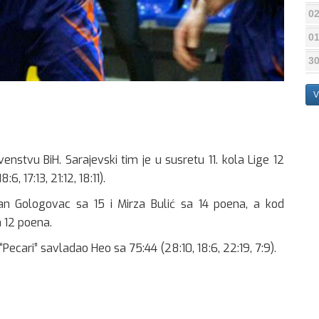
02
01
30
V
venstvu BiH. Sarajevski tim je u susretu 11. kola Lige 12
, 17:13, 21:12, 18:11).
fan Gologovac sa 15 i Mirza Bulić sa 14 poena, a kod
a 12 poena.
a “Pecari” savladao Heo sa 75:44 (28:10, 18:6, 22:19, 7:9).