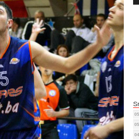
Pla
S
05
05
04