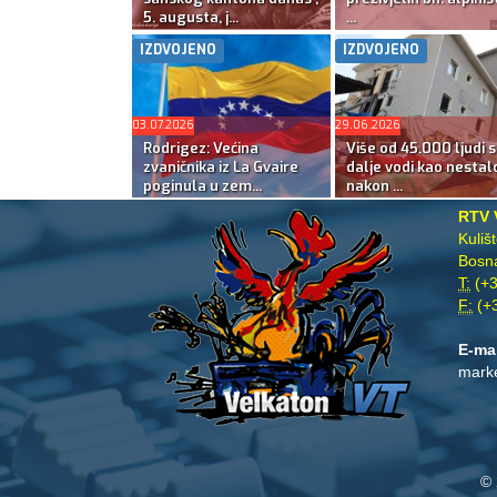
5. augusta, j...
...
IZDVOJENO
IZDVOJENO
03.07.2026
29.06.2026
Rodrigez: Većina
Više od 45.000 ljudi s
zvaničnika iz La Gvaire
dalje vodi kao nestal
poginula u zem...
nakon ...
RTV 
Kuliš
Bosna
T:
(+3
F:
(+3
E-ma
mark
© 