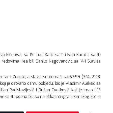
ip Bilinovac sa 19, Toni Katić sa 11 i Ivan Karačić sa 10
u redovima Hea bili Danilo Negovanović sa 14 i Slaviša
ar i Zrinjski, a slavili su domaći sa 67:59 (7:14, 21:13,
 koji je ostvario osmu pobjedu, bio je Vladimir Aleksić sa
jan Radislavljević i Dušan Cvetković koji je imao i 13
ć sa 10 poena bili su najefikasniji igrači Zrinskog koji je