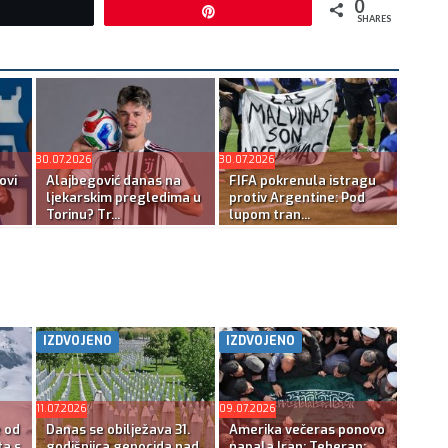
0
Tweet
Pin
SHARES
30.07.2026
30.07.2026
ovi
Alajbegović danas na
FIFA pokrenula istragu
ljekarskim pregledima u
protiv Argentine: Pod
Torinu? Tr...
lupom tran...
IZDVOJENO
IZDVOJENO
11.07.2026
09.07.2026
e od
Danas se obilježava 31.
Amerika večeras ponovo
ta s
godišnjica genocida nad
napala Iran; Teheran: