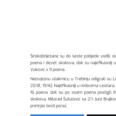
Širokobriježane su do šeste pobjede vodili Jos
poena i devet skokova, dok su najefikasniji 
Vuković s 11 poena.
Neizvjesnu utakmicu u Trebinju odigrali su Leot
20:18, 19:14). Najefikasniji u redovima Leotara,
16 poena, dok su po osam poena postigli Mil
skokova. Milorad Šutulović sa 21 i Jure Brajkovi
pretrpio šesti poraz.