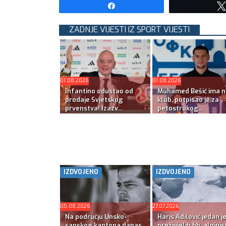
Share
ZADNJE VIJESTI IZ SPORT VIJESTI
01.08.2026
01.08.2026
Infantino odustao od
Muhamed Bešić ima n
prodaje Svjetskog
klub, potpisao je za
prvenstva! Izazv...
petostrukog...
IZDVOJENO
IZDVOJENO
05.08.2026
27.07.2026
Na području Unsko-
Haris Adilović jedan j
sanskog kantona danas ,
preživjelih bh. alpinis