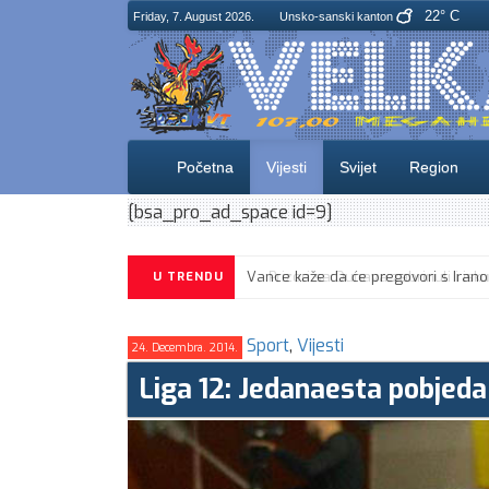
22° C
Friday, 7. August 2026.
Unsko-sanski kanton
Početna
Vijesti
Svijet
Region
[bsa_pro_ad_space id=9]
U TRENDU
Sport
,
Vijesti
24. Decembra. 2014.
Liga 12: Jedanaesta pobjed