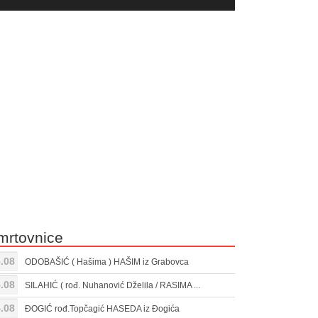
yer
Gore/Dole
ili
strelice
smanjivanje
za
tona.
pojačavanje
ili
smanjivanje
tona.
mrtovnice
.08
ODOBAŠIĆ ( Hašima ) HAŠIM iz Grabovca
.08
SILAHIĆ ( rođ. Nuhanović Dželila / RASIMA ...
.08
ĐOGIĆ rođ.Topčagić HASEDA iz Đogića