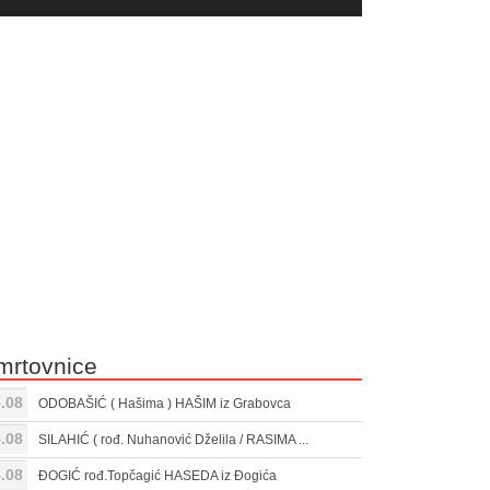
yer
Gore/Dole
ili
strelice
smanjivanje
za
tona.
pojačavanje
ili
smanjivanje
tona.
mrtovnice
.08
ODOBAŠIĆ ( Hašima ) HAŠIM iz Grabovca
.08
SILAHIĆ ( rođ. Nuhanović Dželila / RASIMA ...
.08
ĐOGIĆ rođ.Topčagić HASEDA iz Đogića