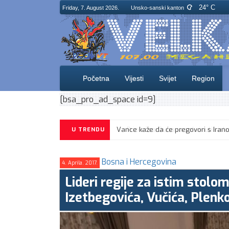
24° C
Friday, 7. August 2026.
Unsko-sanski kanton
Početna
Vijesti
Svijet
Region
[bsa_pro_ad_space id=9]
U TRENDU
Bosna i Hercegovina
4. Aprila. 2017.
Lideri regije za istim stolo
Izetbegovića, Vučića, Plenko