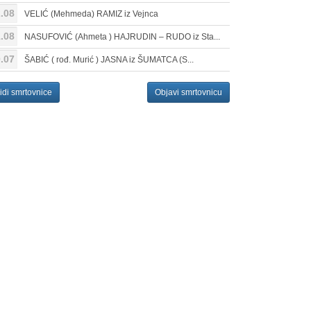
.08
VELIĆ (Mehmeda) RAMIZ iz Vejnca
.08
NASUFOVIĆ (Ahmeta ) HAJRUDIN – RUDO iz Sta...
.07
ŠABIĆ ( rođ. Murić ) JASNA iz ŠUMATCA (S...
idi smrtovnice
Objavi smrtovnicu