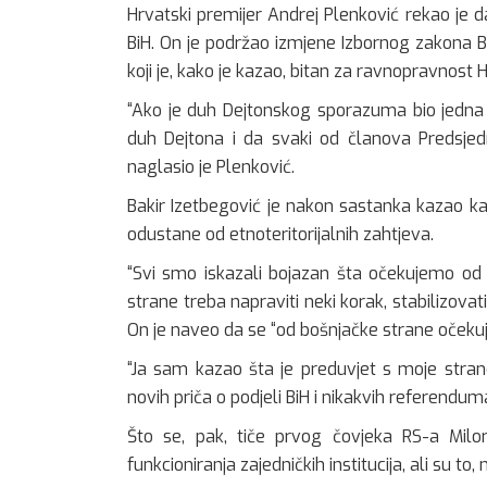
Hrvatski premijer Andrej Plenković rekao je
BiH. On je podržao izmjene Izbornog zakona Bi
koji je, kako je kazao, bitan za ravnopravnost H
“Ako je duh Dejtonskog sporazuma bio jedna 
duh Dejtona i da svaki od članova Predsjedn
naglasio je Plenković.
Bakir Izetbegović je nakon sastanka kazao kak
odustane od etnoteritorijalnih zahtjeva.
“Svi smo iskazali bojazan šta očekujemo od 
strane treba napraviti neki korak, stabilizovat
On je naveo da se “od bošnjačke strane oček
“Ja sam kazao šta je preduvjet s moje strane
novih priča o podjeli BiH i nikakvih referenduma
Što se, pak, tiče prvog čovjeka RS-a Mil
funkcioniranja zajedničkih institucija, ali su to,