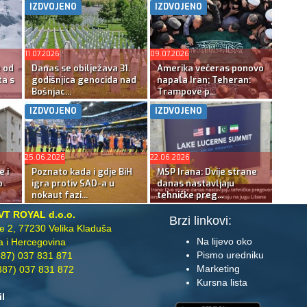
IZDVOJENO
IZDVOJENO
11.07.2026
09.07.2026
e od
Danas se obilježava 31.
Amerika večeras ponovo
ta s
godišnjica genocida nad
napala Iran; Teheran:
Bošnjac...
Trampove p...
IZDVOJENO
IZDVOJENO
25.06.2026
22.06.2026
e i
Poznato kada i gdje BiH
MSP Irana: Dvije strane
o
igra protiv SAD-a u
danas nastavljaju
nokaut fazi...
tehničke preg...
VT ROYAL d.o.o.
Brzi linkovi:
te 2, 77230 Velika Kladuša
Na lijevo oko
 i Hercegovina
Pismo uredniku
87) 037 831 871
Marketing
87) 037 831 872
Kursna lista
il