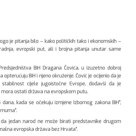
o je pitanja bilo – kako političkih tako i ekonomskih –
dnja, evropski put, ali i brojna pitanja unutar same
redsjedništva BiH Dragana Čovića, u izuzetno dobroj
opterućuju BiH i njeno okruženje. Čović je ocijenio da je
stabilnost cijele jugoistočne Evrope, dodavši da je
H mora ostati država na evropskom putu.
15 dana, kada se očekuju izmjene Izbornog zakona BiH”,
nimuma”.
io da jedan narod ne može birati predstavnike drugom
ormalna evropska država bez Hrvata”.