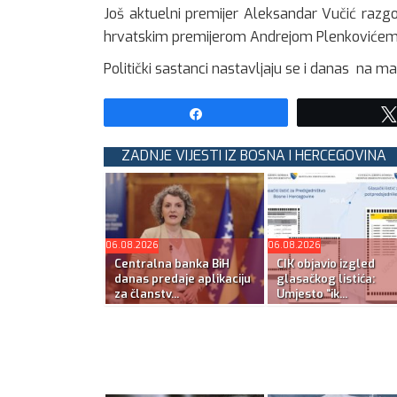
Još aktuelni premijer Aleksandar Vučić razgo
hrvatskim premijerom Andrejom Plenkovićem 
Politički sastanci nastavljaju se i danas na 
Share
ZADNJE VIJESTI IZ BOSNA I HERCEGOVINA
06.08.2026
06.08.2026
Centralna banka BiH
CIK objavio izgled
danas predaje aplikaciju
glasačkog listića:
za članstv...
Umjesto “ik...