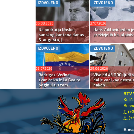
IZDVOJENO
IZDVOJENO
05.08.2026
27.07.2026
Na području Unsko-
Haris Adilović jedan j
sanskog kantona danas ,
preživjelih bh. alpinis
5. augusta, j...
...
IZDVOJENO
IZDVOJENO
03.07.2026
29.06.2026
Rodrigez: Većina
Više od 45.000 ljudi s
zvaničnika iz La Gvaire
dalje vodi kao nestal
poginula u zem...
nakon ...
RTV 
Kuliš
Bosna
T:
(+3
F:
(+3
E-ma