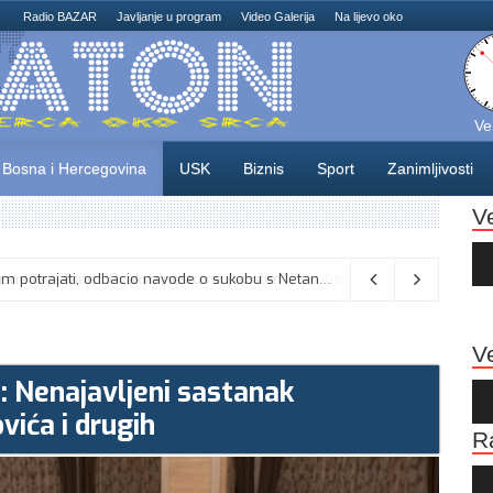
Radio BAZAR
Javljanje u program
Video Galerija
Na lijevo oko
Ve
Bosna i Hercegovina
USK
Biznis
Sport
Zanimljivosti
V
Au
Pla
Vance kaže da će pregovori s Iranom potrajati, odbacio navode o sukobu s Netanyahuom
06/08/2026
Ve
m: Nenajavljeni sastanak
Au
Pla
vića i drugih
R
Au