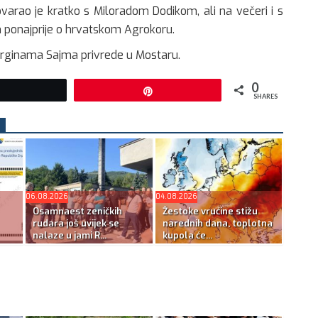
varao je kratko s Miloradom Dodikom, ali na večeri i s
ponajprije o hrvatskom Agrokoru.
marginama Sajma privrede u Mostaru.
0
Tweet
Pin
SHARES
06.08.2026
04.08.2026
Osamnaest zeničkih
Žestoke vrućine stižu
rudara još uvijek se
narednih dana, toplotna
nalaze u jami R...
kupola će...