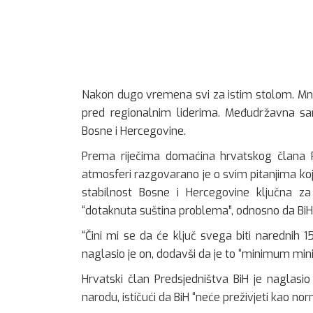
Nakon dugo vremena svi za istim stolom. Mnog
pred regionalnim liderima. Međudržavna sara
Bosne i Hercegovine.
Prema riječima domaćina hrvatskog člana P
atmosferi razgovarano je o svim pitanjima koja 
stabilnost Bosne i Hercegovine ključna za 
“dotaknuta suština problema”, odnosno da Bi
“Čini mi se da će ključ svega biti narednih 
naglasio je on, dodavši da je to “minimum mi
Hrvatski član Predsjedništva BiH je naglas
narodu, ističući da BiH “neće preživjeti kao n