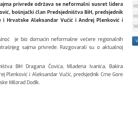
jma privrede održava se neformalni susret lidera
02
ović, bošnjački član Predsjedništva BiH, predsjednik
01
je i Hrvatske Aleksandar Vučić i Andrej Plenković i
30
 sinoć je bio domaćin neformalne večere regionalnih
V
utrašnjeg sajma privrede. Razgovarali su o aktualnoj
ništva BiH Dragana Čovića, Mladena Ivanića, Bakira
drej Plenković i Aleksandar Vučić, predsjednik Crne Gore
pske Milorad Dodik.