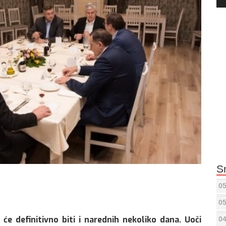
Pla
S
05
05
će definitivno biti i narednih nekoliko dana. Uoči
04