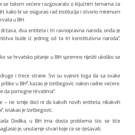
 da se tokom večere razgovaralo o ključnim temama za
H, kako bi se osigurao rad institucija i stvorio minimum
rvata u BiH.
država, dva entiteta i tri ravnopravna naroda, onda je
ištva bude iz jednog od ta tri konstitutivna naroda”,
o se hrvatsko pitanje u BiH spremno riješiti ukoliko se
druge i treće strane. Svi su svjesni toga da sa svake
i prilike u BiH”, kazao je Izetbegović nakon radne večere.
uje da pomogne Hrvatima”.
 – ne smije doći ni do kakvih novih entiteta, nikakvih
”, istakao je Izetbegović.
orada Dodika, u BiH ima dosta problema što se tiče
 naglasio je, unutarnje stvari koje će se rješavati.