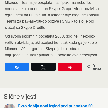
Microsoft Teams je besplatan, ali ipak ima nekoliko
nedostataka u odnosu na Skype. Grupni videopozivi su
ograničeni na 60 minuta, a također nije moguće koristiti
Teams za pay-as-you-go pozive i SMS kao što je bio
slučaj sa Skype Creditom.
Od svojih skromnih početaka 2003. godine i nekoliko
velikih akvizicija, uključujući trenutak kada ga je kupio
Microsoft 2011. godine, Skype je bio jedna od
najutjecajnijih VoIP platformi u protekla dva desetljeća.
0
Share
Tweet
Pin
SHARES
Slične vijesti
Evro dobija novi izgled prvi put nakon 20