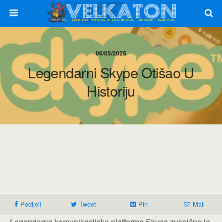
06/05/2025
Legendarni Skype Otišao U
Historiju
Podijeli
Tweet
Pin
Mail
Legendarna komunikacijska platforma Skype zvanično je