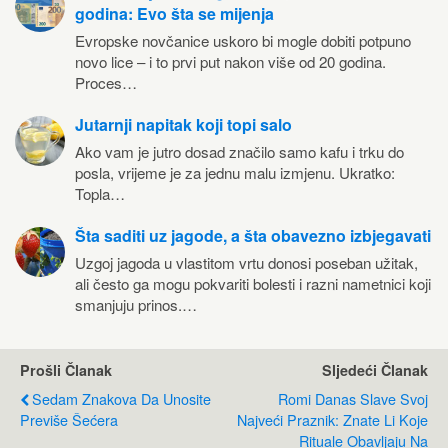
godina: Evo šta se mijenja
Evropske novčanice uskoro bi mogle dobiti potpuno
novo lice – i to prvi put nakon više od 20 godina.
Proces…
Jutarnji napitak koji topi salo
Ako vam je jutro dosad značilo samo kafu i trku do
posla, vrijeme je za jednu malu izmjenu. Ukratko:
Topla…
Šta saditi uz jagode, a šta obavezno izbjegavati
Uzgoj jagoda u vlastitom vrtu donosi poseban užitak,
ali često ga mogu pokvariti bolesti i razni nametnici koji
smanjuju prinos.…
Prošli Članak
Sljedeći Članak
Sedam Znakova Da Unosite
Romi Danas Slave Svoj
Previše Šećera
Najveći Praznik: Znate Li Koje
Rituale Obavljaju Na