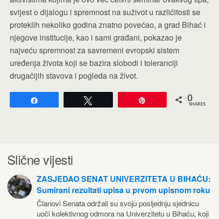
svijest o dijalogu i spremnost na suživot u različitosti se
proteklih nekoliko godina znatno povećao, a grad Bihać i
njegove institucije, kao i sami građani, pokazao je
najveću spremnost za savremeni evropski sistem
uređenja života koji se bazira slobodi i toleranciji
drugačijih stavova i pogleda na život.
0
Share
Tweet
Pin
SHARES
Slične vijesti
ZASJEDAO SENAT UNIVERZITETA U BIHAĆU:
Sumirani rezultati upisa u prvom upisnom roku
Članovi Senata održali su svoju posljednju sjednicu
uoči kolektivnog odmora na Univerzitetu u Bihaću, koji