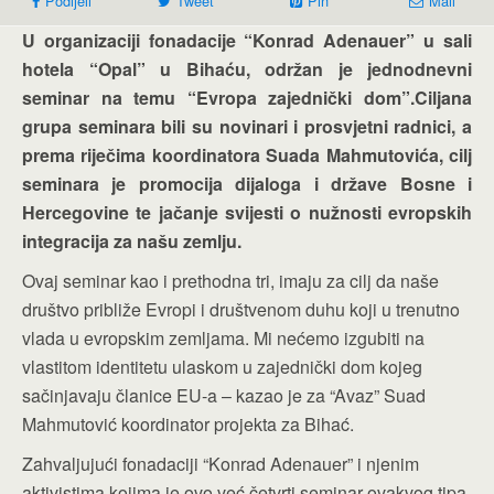
Podijeli
Tweet
Pin
Mail
U organizaciji fonadacije “Konrad Adenauer” u sali
hotela “Opal” u Bihaću, održan je jednodnevni
seminar na temu “Evropa zajednički dom”.Ciljana
grupa seminara bili su novinari i prosvjetni radnici, a
prema riječima koordinatora Suada Mahmutovića, cilj
seminara je promocija dijaloga i države Bosne i
Hercegovine te jačanje svijesti o nužnosti evropskih
integracija za našu zemlju.
Ovaj seminar kao i prethodna tri, imaju za cilj da naše
društvo približe Evropi i društvenom duhu koji u trenutno
vlada u evropskim zemljama. Mi nećemo izgubiti na
vlastitom identitetu ulaskom u zajednički dom kojeg
sačinjavaju članice EU-a – kazao je za “Avaz” Suad
Mahmutović koordinator projekta za Bihać.
Zahvaljujući fonadaciji “Konrad Adenauer” i njenim
aktivistima kojima je ovo već četvrti seminar ovakvog tipa,