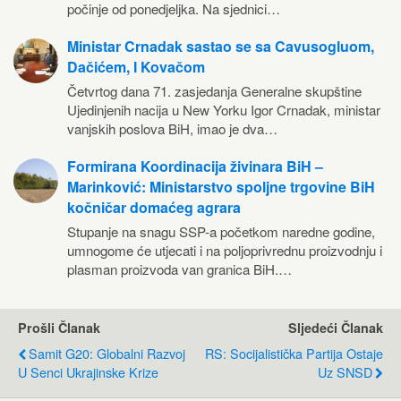
počinje od ponedjeljka. Na sjednici…
Ministar Crnadak sastao se sa Cavusogluom,
Dačićem, I Kovačom
Četvrtog dana 71. zasjedanja Generalne skupštine
Ujedinjenih nacija u New Yorku Igor Crnadak, ministar
vanjskih poslova BiH, imao je dva…
Formirana Koordinacija živinara BiH –
Marinković: Ministarstvo spoljne trgovine BiH
kočničar domaćeg agrara
Stupanje na snagu SSP-a početkom naredne godine,
umnogome će utjecati i na poljoprivrednu proizvodnju i
plasman proizvoda van granica BiH.…
Prošli Članak
Sljedeći Članak
Samit G20: Globalni Razvoj
RS: Socijalistička Partija Ostaje
U Senci Ukrajinske Krize
Uz SNSD