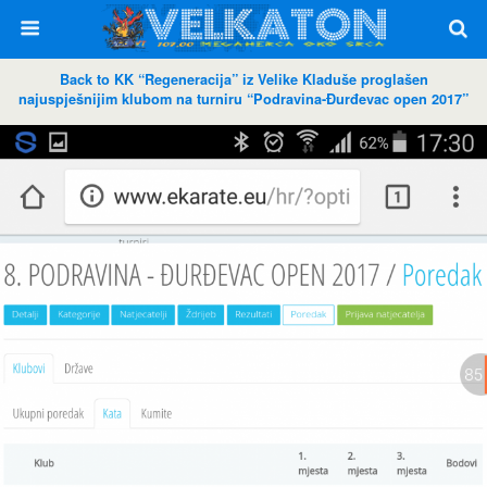
Back to KK “Regeneracija” iz Velike Kladuše proglašen
najuspješnijim klubom na turniru “Podravina-Đurđevac open 2017”