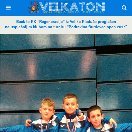
Back to KK “Regeneracija” iz Velike Kladuše proglašen
najuspješnijim klubom na turniru “Podravina-Đurđevac open 2017”