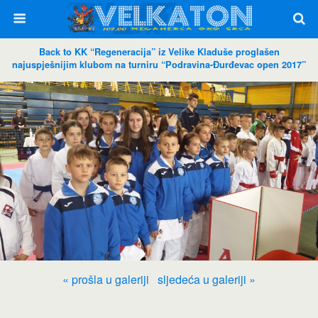
Back to KK “Regeneracija” iz Velike Kladuše proglašen
najuspješnijim klubom na turniru “Podravina-Đurđevac open 2017”
« prošla u galeriji
sljedeća u galeriji »