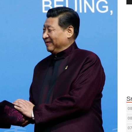
Pla
S
08
08
07