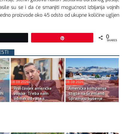
sile su se i da će smanjiti mogućnost izbijanja vojnih
ajedno proizvode oko 45 odsto od ukupne količine ugljen
0
Tweet
Pin
SHARES
ESTI
08.08.2026
08.08.2026
v
Prvi čovjek američke
Američka kompanija
UN
vojske: Treba nam
stigla na Grenland:
odmak od rata s ...
Spremaju bušenje...