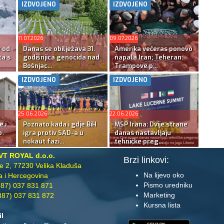
IZDVOJENO
IZDVOJENO
11.07.2026
09.07.2026
e od
Danas se obilježava 31.
Amerika večeras ponovo
ta s
godišnjica genocida nad
napala Iran; Teheran:
Bošnjac...
Trampove p...
IZDVOJENO
IZDVOJENO
25.06.2026
22.06.2026
e i
Poznato kada i gdje BiH
MSP Irana: Dvije strane
o
igra protiv SAD-a u
danas nastavljaju
nokaut fazi...
tehničke preg...
VT ROYAL d.o.o.
Brzi linkovi:
te 2, 77230 Velika Kladuša
Na lijevo oko
 i Hercegovina
Pismo uredniku
87) 037 831 871
Marketing
87) 037 831 872
Kursna lista
il