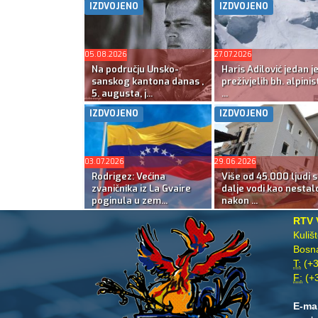
IZDVOJENO
IZDVOJENO
05.08.2026
27.07.2026
Na području Unsko-
Haris Adilović jedan j
sanskog kantona danas ,
preživjelih bh. alpinis
5. augusta, j...
...
IZDVOJENO
IZDVOJENO
03.07.2026
29.06.2026
Rodrigez: Većina
Više od 45.000 ljudi s
zvaničnika iz La Gvaire
dalje vodi kao nestal
poginula u zem...
nakon ...
RTV 
Kuliš
Bosna
T:
(+3
F:
(+3
E-ma