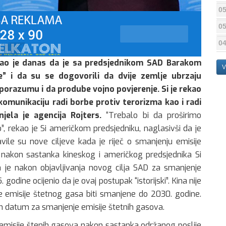
05
05
04
ekao je danas da je sa predsjednikom SAD Barakom
V
 i da su se dogovorili da dvije zemlje ubrzaju
orazumu i da prodube vojno povjerenje. Si je rekao
komunikaciju radi borbe protiv terorizma kao i radi
jela je agencija Rojters.
“Trebalo bi da proširimo
 rekao je Si američkom predsjedniku, naglasivši da je
avile su nove ciljeve kada je riječ o smanjenju emisije
, nakon sastanka kineskog i američkog predsjednika Si
je nakon objavljivanja novog cilja SAD za smanjenje
dine ocijenio da je ovaj postupak “istorijski”. Kina nije
 će emisije štetnog gasa biti smanjene do 2030. godine.
ižan datum za smanjenje emisije štetnih gasova.
je emisije štenih gasova nakon sastanka održanog poslije