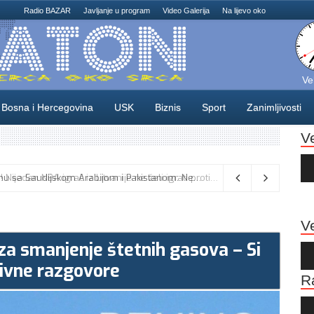
Radio BAZAR
Javljanje u program
Video Galerija
Na lijevo oko
Ve
Bosna i Hercegovina
USK
Biznis
Sport
Zanimljivosti
V
Au
Pla
Turska odbacuje tvrdnje o sporazumu sa Saudijskom Arabijom i Pakistanom: Nema sukoba s obavezama prema NATO-u
Ve
 za smanjenje štetnih gasova – Si
Au
Pla
ivne razgovore
R
Au