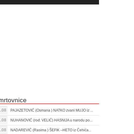
yer
Gore/Dole
ili
strelice
smanjivanje
za
tona.
pojačavanje
ili
smanjivanje
tona.
mrtovnice
.08
PAJAZETOVIĆ (Osmana ) NATKO zvani MUJO iz ...
.08
NUHANOVIĆ (rođ. VELIĆ) HASNIJA u narodu po...
.08
NADAREVIĆ (Rasima ) ŠEFIK –HETO iz Ćehića...