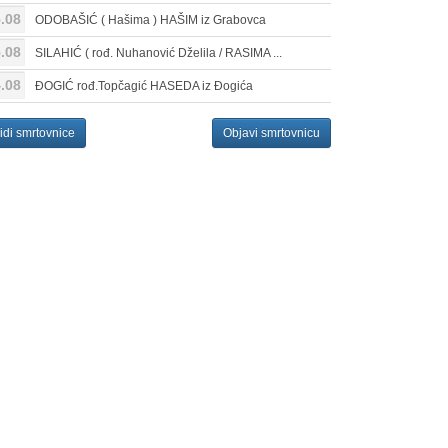
.08
ODOBAŠIĆ ( Hašima ) HAŠIM iz Grabovca
.08
SILAHIĆ ( rođ. Nuhanović Dželila / RASIMA ...
.08
ĐOGIĆ rođ.Topčagić HASEDA iz Đogića
idi smrtovnice
Objavi smrtovnicu