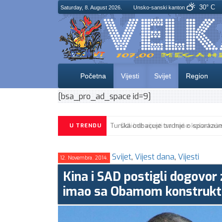
30° C
Saturday, 8. August 2026.
Unsko-sanski kanton
Početna
Vijesti
Svijet
Region
[bsa_pro_ad_space id=9]
U TRENDU
Svijet
,
Vijest dana
,
Vijesti
12. Novembra. 2014.
Kina i SAD postigli dogovor
imao sa Obamom konstrukt