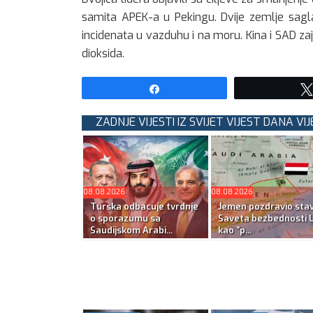
samita APEK-a u Pekingu. Dvije zemlje sagla
incidenata u vazduhu i na moru. Kina i SAD z
dioksida.
Share
ZADNJE VIJESTI IZ SVIJET VIJEST DANA VIJ
08.08.2026
08.08.2026
Turska odbacuje tvrdnje
Jemen pozdravio sta
o sporazumu sa
Saveta bezbednosti 
Saudijskom Arabi...
kao “p...