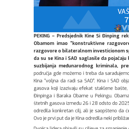
PEKING – Predsjednik Kine Si Đinping r
Obamom imao “konstruktivne razgovore”
razgovore o bilateralnom investicionom sp
da su se Kina i SAD saglasile da pojačaju 
suzbijanja međunarodnog kriminala, pren
područja gde možemo i treba da sarađujemo”,
Kina “voljna da radi sa SAD”. Kina i SAD obj
gasova koji izazivaju efekat staklene bašte
Đinpinga i Baraka Obame u Pekingu. Obama 
štetnih gasova između 26 i 28 odsto do 2025. go
odredila konkretan cilj, ali je saopšteno da
Ovo je prvi put da je Kina odredila neki pribl
Dvojica lidera objavili su ciljeve za smanjen