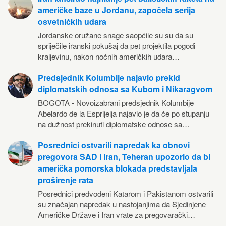
američke baze u Jordanu, započela serija
osvetničkih udara
Jordanske oružane snage saopćile su su da su
spriječile iranski pokušaj da pet projektila pogodi
kraljevinu, nakon noćnih američkih udara…
Predsjednik Kolumbije najavio prekid
diplomatskih odnosa sa Kubom i Nikaragvom
BOGOTA - Novoizabrani predsjednik Kolumbije
Abelardo de la Esprijelja najavio je da će po stupanju
na dužnost prekinuti diplomatske odnose sa…
Posrednici ostvarili napredak ka obnovi
pregovora SAD i Iran, Teheran upozorio da bi
američka pomorska blokada predstavljala
proširenje rata
Posrednici predvođeni Katarom i Pakistanom ostvarili
su značajan napredak u nastojanjima da Sjedinjene
Američke Države i Iran vrate za pregovarački…