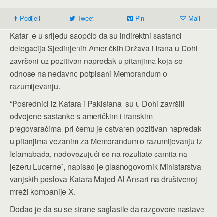
Podijeli
Tweet
Pin
Mail
Katar je u srijedu saopćio da su indirektni sastanci
delegacija Sjedinjenih Američkih Država i Irana u Dohi
završeni uz pozitivan napredak u pitanjima koja se
odnose na nedavno potpisani Memorandum o
razumijevanju.
“Posrednici iz Katara i Pakistana su u Dohi završili
odvojene sastanke s američkim i iranskim
pregovaračima, pri čemu je ostvaren pozitivan napredak
u pitanjima vezanim za Memorandum o razumijevanju iz
Islamabada, nadovezujući se na rezultate samita na
jezeru Lucerne”, napisao je glasnogovornik Ministarstva
vanjskih poslova Katara Majed Al Ansari na društvenoj
mreži kompanije X.
Dodao je da su se strane saglasile da razgovore nastave