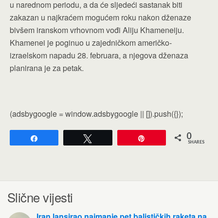
u narednom periodu, a da će sljedeći sastanak biti
zakazan u najkraćem mogućem roku nakon dženaze
bivšem iranskom vrhovnom vođi Aliju Khameneiju.
Khamenei je poginuo u zajedničkom američko-
izraelskom napadu 28. februara, a njegova dženaza
planirana je za petak.
(adsbygoogle = window.adsbygoogle || []).push({});
0
Share
Tweet
Pin
SHARES
Slične vijesti
Iran lansirao najmanje pet balističkih raketa na