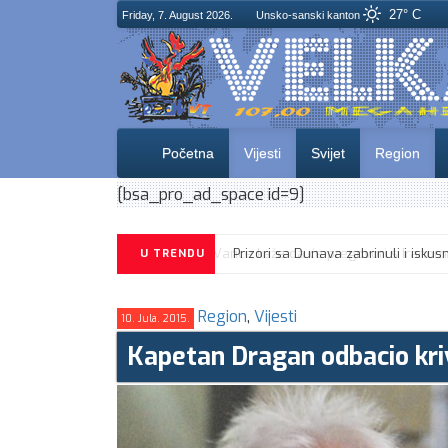
27° C
Friday, 7. August 2026.
Unsko-sanski kanton
Početna
Vijesti
Svijet
Region
[bsa_pro_ad_space id=9]
U TRENDU
Region
,
Vijesti
10. Jula. 2015.
Kapetan Dragan odbacio kriv