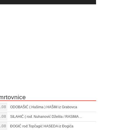
yer
Gore/Dole
ili
strelice
smanjivanje
za
tona.
pojačavanje
ili
smanjivanje
tona.
mrtovnice
.08
ODOBAŠIĆ ( Hašima ) HAŠIM iz Grabovca
.08
SILAHIĆ ( rođ. Nuhanović Dželila / RASIMA ...
.08
ĐOGIĆ rođ.Topčagić HASEDA iz Đogića