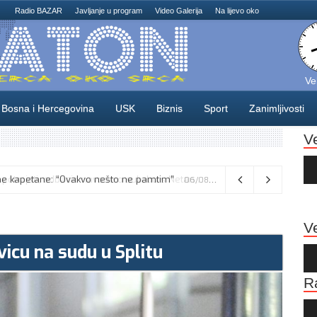
Radio BAZAR
Javljanje u program
Video Galerija
Na lijevo oko
Ve
Bosna i Hercegovina
USK
Biznis
Sport
Zanimljivosti
V
Au
Pla
Vance kaže da će pregovori s Iranom potrajati, odbacio navode o sukobu s Netanyahuom
06/08/2026
Ve
icu na sudu u Splitu
Au
Pla
R
Au