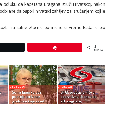
la odluku da kapetana Dragana izruči Hrvatskoj, nakon
odbrane da ospori hrvatski zahtjev za izručenjem koji je
užbi za ratne zločine počinjene u vreme kada je bio
0
Tweet
Pin
SHARES
04.08.2026
01.08.2026
o
Sonja Biserko: Još
OFAC produžio NIS-u
postoje skrivene
operativnu licencu do
grobnice koje svjed...
28. augusta, ...