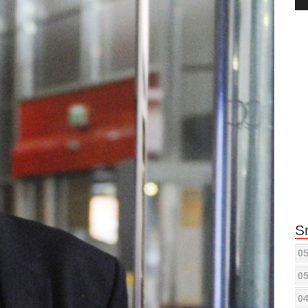
Pla
S
05
05
04