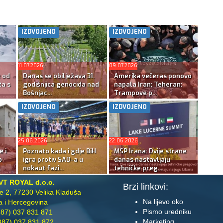
IZDVOJENO
IZDVOJENO
11.07.2026
09.07.2026
e od
Danas se obilježava 31.
Amerika večeras ponovo
ta s
godišnjica genocida nad
napala Iran; Teheran:
Bošnjac...
Trampove p...
IZDVOJENO
IZDVOJENO
25.06.2026
22.06.2026
e i
Poznato kada i gdje BiH
MSP Irana: Dvije strane
o
igra protiv SAD-a u
danas nastavljaju
nokaut fazi...
tehničke preg...
VT ROYAL d.o.o.
Brzi linkovi:
te 2, 77230 Velika Kladuša
Na lijevo oko
 i Hercegovina
Pismo uredniku
87) 037 831 871
Marketing
87) 037 831 872