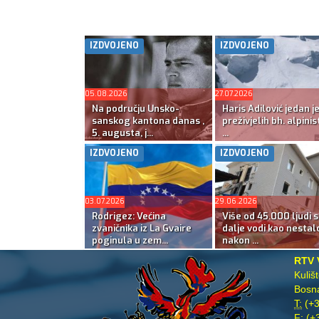
IZDVOJENO
IZDVOJENO
05.08.2026
27.07.2026
Na području Unsko-
Haris Adilović jedan j
sanskog kantona danas ,
preživjelih bh. alpinis
5. augusta, j...
...
IZDVOJENO
IZDVOJENO
03.07.2026
29.06.2026
Rodrigez: Većina
Više od 45.000 ljudi s
zvaničnika iz La Gvaire
dalje vodi kao nestal
poginula u zem...
nakon ...
RTV 
Kuliš
Bosna
T:
(+3
F:
(+3