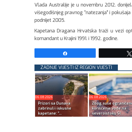
Vlada Australije je u novembru 2012. donije
višegodišnjeg pravnog “natezanja” i pokušaja 
podnijet 2005.
Kapetana Dragana Hrvatska traži u vezi opt
komandant u Krajini 1991. i 1992. godine.
Share
ZADNJE VIJESTI IZ REGION VIJESTI
06.08.2026
06.08.2026
Prizori sa Dunava
Zbog suše ograničen
zabrinuli i iskusne
korišćenje vode na
kapetane: “...
severoistoku Sl...