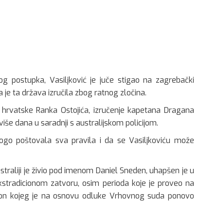
g postupka, Vasiljković je juče stigao na zagrebački
 je ta država izručila zbog ratnog zločina.
 hrvatske Ranka Ostojića, izručenje kapetana Dragana
 više dana u saradnji s australijskom policijom.
rogo poštovala sva pravila i da se Vasiljkoviću može
Australiji je živio pod imenom Daniel Sneden, uhapšen je u
kstradicionom zatvoru, osim perioda koje je proveo na
kon kojeg je na osnovu odluke Vrhovnog suda ponovo