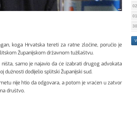
02
01
30
V
agan, koga Hrvatska tereti za ratne zločine, poručio je
splitskom Županijskom državnom tužilaštvu.
o ništa, samo je najavio da će izabrati drugog advokata
dužnosti dodijelio splitski Županijski sud.
edmetu nije htio da odgovara, a potom je vraćen u zatvor
ema društvo.