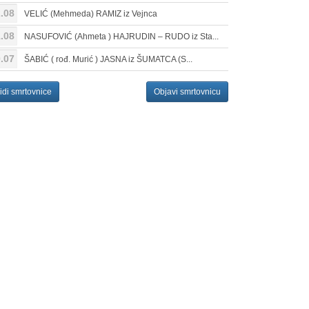
.08
VELIĆ (Mehmeda) RAMIZ iz Vejnca
.08
NASUFOVIĆ (Ahmeta ) HAJRUDIN – RUDO iz Sta...
.07
ŠABIĆ ( rođ. Murić ) JASNA iz ŠUMATCA (S...
idi smrtovnice
Objavi smrtovnicu