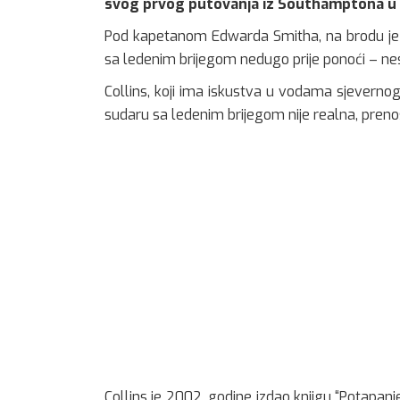
svog prvog putovanja iz Southamptona u 
Pod kapetanom Edwarda Smitha, na brodu je b
sa ledenim brijegom nedugo prije ponoći – nesre
Collins, koji ima iskustva u vodama sjevernog 
sudaru sa ledenim brijegom nije realna, preno
Collins je 2002. godine izdao knjigu “Potapanje