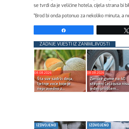
se tvrdi da je veličine hotela, cijela strana bi b
“Brod bi onda potonuo za nekoliko minuta, a ne s
Share
ZADNJE VIJESTI IZ ZANIMLJIVOSTI
08.08.2026
08.08.2026
Šta sve sadrži dinja,
Zimske gume na 40
ljetnje voće koje je
stepeni Celzijusa nis
nepravedno z...
jedini problem...
IZDVOJENO
IZDVOJENO