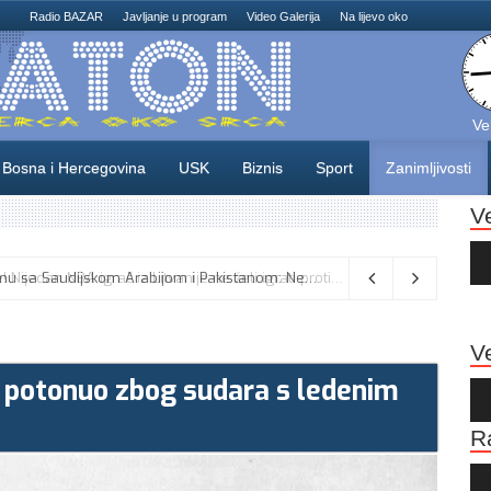
Radio BAZAR
Javljanje u program
Video Galerija
Na lijevo oko
Ve
Bosna i Hercegovina
USK
Biznis
Sport
Zanimljivosti
V
Au
Pla
Turska odbacuje tvrdnje o sporazumu sa Saudijskom Arabijom i Pakistanom: Nema sukoba s obavezama prema NATO-u
Ve
je potonuo zbog sudara s ledenim
Au
Pla
R
Au