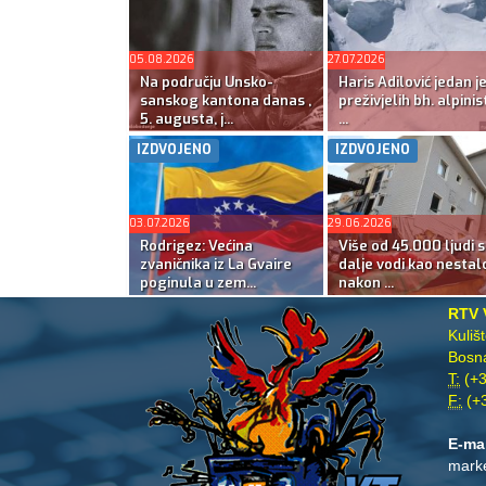
05.08.2026
27.07.2026
Na području Unsko-
Haris Adilović jedan j
sanskog kantona danas ,
preživjelih bh. alpinis
5. augusta, j...
...
IZDVOJENO
IZDVOJENO
03.07.2026
29.06.2026
Rodrigez: Većina
Više od 45.000 ljudi s
zvaničnika iz La Gvaire
dalje vodi kao nestal
poginula u zem...
nakon ...
RTV 
Kuliš
Bosna
T:
(+3
F:
(+3
E-ma
mark