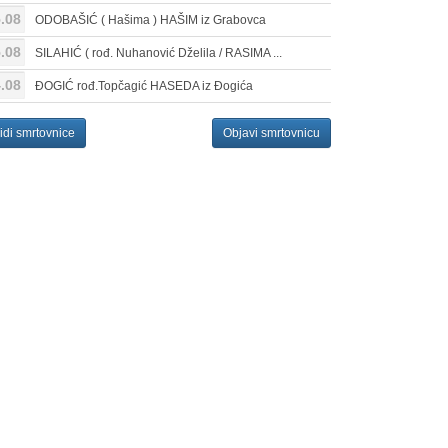
.08
ODOBAŠIĆ ( Hašima ) HAŠIM iz Grabovca
.08
SILAHIĆ ( rođ. Nuhanović Dželila / RASIMA ...
.08
ĐOGIĆ rođ.Topčagić HASEDA iz Đogića
idi smrtovnice
Objavi smrtovnicu