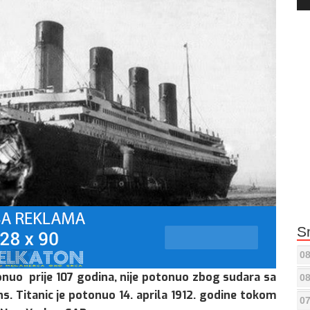
Pla
S
08
otonuo prije 107 godina, nije potonuo zbog sudara sa
08
s. Titanic je potonuo 14. aprila 1912. godine tokom
07