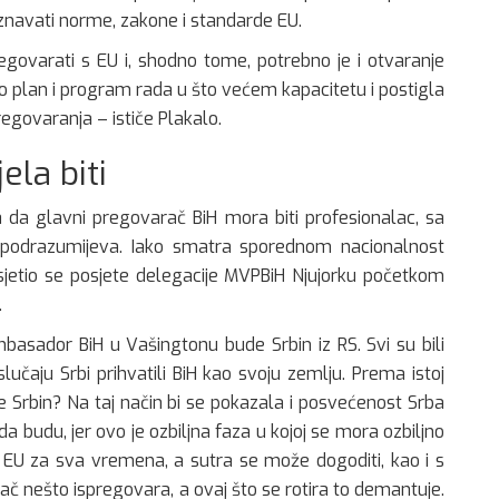
znavati norme, zakone i standarde EU.
regovarati s EU i, shodno tome, potrebno je i otvaranje
nio plan i program rada u što većem kapacitetu i postigla
egovaranja – ističe Plakalo.
ela biti
 da glavni pregovarač BiH mora biti profesionalac, sa
e podrazumijeva. Iako smatra sporednom nacionalnost
S sjetio se posjete delegacije MVPBiH Njujorku početkom
.
mbasador BiH u Vašingtonu bude Srbin iz RS. Svi su bili
lučaju Srbi prihvatili BiH kao svoju zemlju. Prema istoj
ude Srbin? Na taj način bi se pokazala i posvećenost Srba
a budu, jer ovo je ozbiljna faza u kojoj se mora ozbiljno
u EU za sva vremena, a sutra se može dogoditi, kao i s
č nešto ispregovara, a ovaj što se rotira to demantuje.