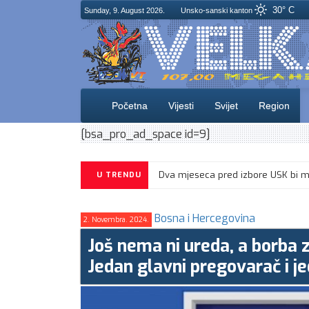
30° C
Sunday, 9. August 2026.
Unsko-sanski kanton
Početna
Vijesti
Svijet
Region
[bsa_pro_ad_space id=9]
U TRENDU
Bosna i Hercegovina
2. Novembra. 2024.
Još nema ni ureda, a borba 
Jedan glavni pregovarač i je