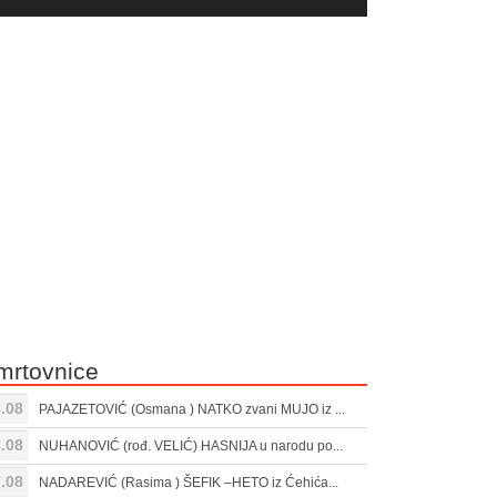
yer
Gore/Dole
ili
strelice
smanjivanje
za
tona.
pojačavanje
ili
smanjivanje
tona.
mrtovnice
.08
PAJAZETOVIĆ (Osmana ) NATKO zvani MUJO iz ...
.08
NUHANOVIĆ (rođ. VELIĆ) HASNIJA u narodu po...
.08
NADAREVIĆ (Rasima ) ŠEFIK –HETO iz Ćehića...