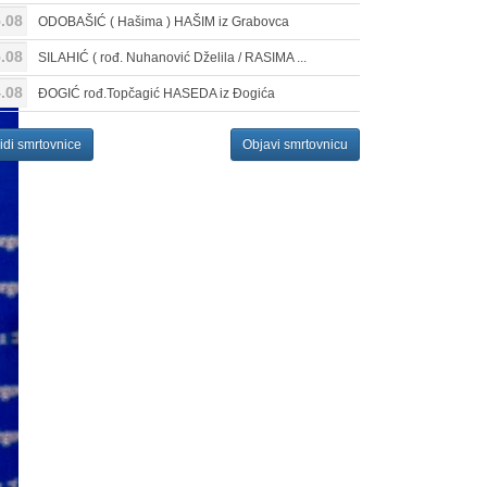
.08
ODOBAŠIĆ ( Hašima ) HAŠIM iz Grabovca
.08
SILAHIĆ ( rođ. Nuhanović Dželila / RASIMA ...
.08
ĐOGIĆ rođ.Topčagić HASEDA iz Đogića
idi smrtovnice
Objavi smrtovnicu