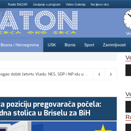
Radio BAZAR
Javljanje u program
Video Galerija
Na lijevo oko
Ve
Bosna i Hercegovina
USK
Biznis
Sport
Zanimljivosti
V
Au
Pla
Odlične vijesti za naše košarkaše! Nijedan NBA igrač iz Litvanije ne želi igrati protiv BiH
08/08/2026
Ve
za poziciju pregovarača počela:
Au
Pla
dna stolica u Briselu za BiH
R
Au