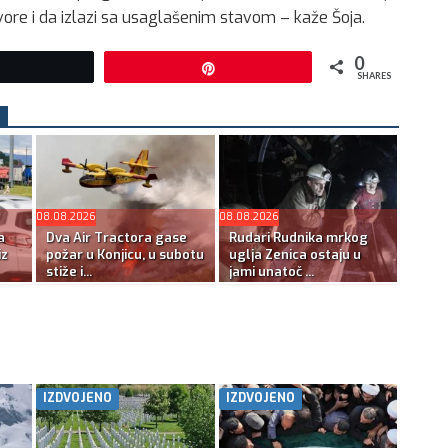
vore i da izlazi sa usaglašenim stavom – kaže Šoja.
0
Tweet
Pin
SHARES
08.08.2026
08.08.2026
a
Dva Air Tractora gase
Rudari Rudnika mrkog
iz
požar u Konjicu, u subotu
uglja Zenica ostaju u
stiže i...
jami unatoč ...
IZDVOJENO
IZDVOJENO