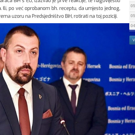
ča BiH s EU, izazvao je prve reakcije, te nagovijestio
05
 Ili, po već oprobanom bh. receptu, da umjesto jednog,
ema uzoru na Predsjedništvo BiH, rotirati na toj poziciji.
05
04
V