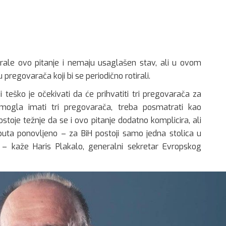
rale ovo pitanje i nemaju usaglašen stav, ali u ovom
u pregovarača koji bi se periodično rotirali.
 teško je očekivati da će prihvatiti tri pregovarača za
 mogla imati tri pregovarača, treba posmatrati kao
toje težnje da se i ovo pitanje dodatno komplicira, ali
 puta ponovljeno – za BiH postoji samo jedna stolica u
 – kaže Haris Plakalo, generalni sekretar Evropskog