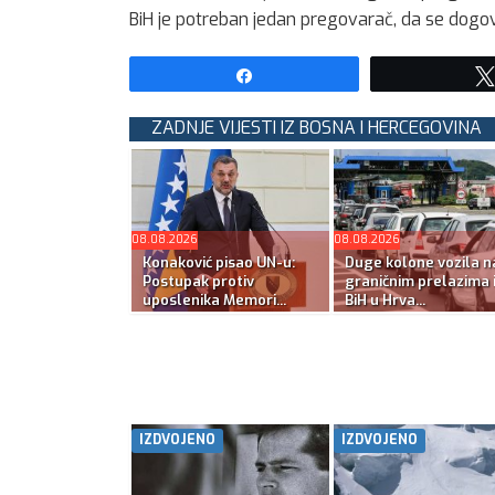
BiH je potreban jedan pregovarač, da se dogo
Share
ZADNJE VIJESTI IZ BOSNA I HERCEGOVINA
08.08.2026
08.08.2026
Konaković pisao UN-u:
Duge kolone vozila n
Postupak protiv
graničnim prelazima 
uposlenika Memori...
BiH u Hrva...
IZDVOJENO
IZDVOJENO