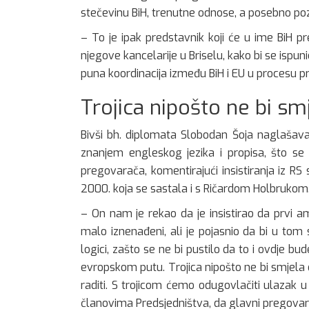
stečevinu BiH, trenutne odnose, a posebno po
– To je ipak predstavnik koji će u ime BiH p
njegove kancelarije u Briselu, kako bi se ispu
puna koordinacija između BiH i EU u procesu pr
Trojica nipošto ne bi smj
Bivši bh. diplomata Slobodan Šoja naglašava
znanjem engleskog jezika i propisa, što s
pregovarača, komentirajući insistiranja iz R
2000. koja se sastala i s Ričardom Holbrukom
– On nam je rekao da je insistirao da prvi a
malo iznenađeni, ali je pojasnio da bi u tom s
logici, zašto se ne bi pustilo da to i ovdje b
evropskom putu. Trojica nipošto ne bi smjela d
raditi. S trojicom ćemo odugovlačiti ulazak 
članovima Predsjedništva, da glavni pregovara