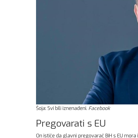
Šoja: Svi bili iznenađeni.
Facebook
Pregovarati s EU
On ističe da glavni pregovarač BiH s EU mora 