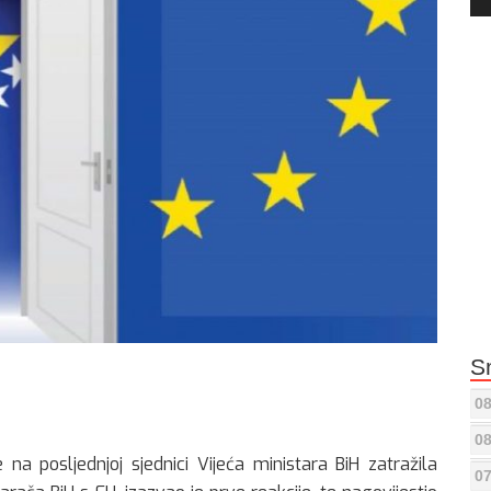
Pla
S
08
08
 na posljednjoj sjednici Vijeća ministara BiH zatražila
07